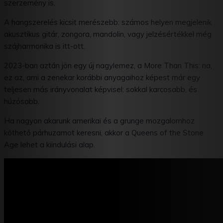
szerzemény is.
A hangszerelés kicsit merészebb: számos helyen megjelenik
akusztikus gitár, zongora, mandolin, vagy jelzésértékkel még
szájharmonika is itt-ott.
2023-ban aztán jön egy új nagylemez, a More Than This: na,
ez az, ami a zenekar korábbi anyagaihoz képest már egy
teljesen más irányvonalat képvisel: sokkal karcosabb, és
húzósabb.
Ha nagyon akarunk amerikai és a grunge mozgalomhoz
köthető párhuzamot keresni, akkor a Queens of the Stone
Age lehet a kiindulási alap.