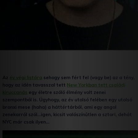
Az
év végi listára
sehogy sem fért fel (vagy be) az a tény,
hogy az idén tavasszal tett
New Yorkban tett családi
kiruccanás
egy életre szóló élmény volt zenei
szempontból is. Úgyhogy, az év utolsó felében egy utolsó
bronxi mese (haha) a háttértárból, ami egy angol
zenekarról szól…igen, kicsit valószínűtlen a sztori, dehát
NYC már csak ilyen…