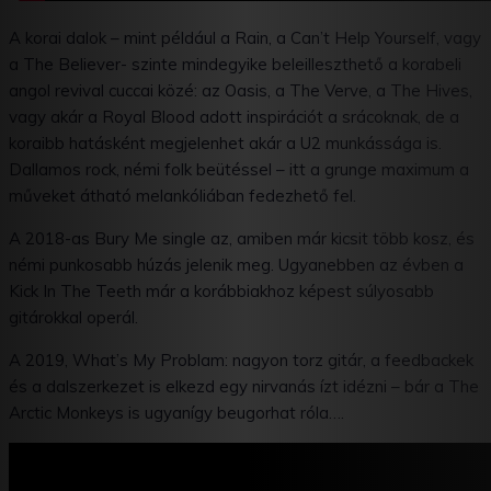
A korai dalok – mint például a Rain, a Can’t Help Yourself, vagy
a The Believer- szinte mindegyike beleilleszthető a korabeli
angol revival cuccai közé: az Oasis, a The Verve, a The Hives,
vagy akár a Royal Blood adott inspirációt a srácoknak, de a
koraibb hatásként megjelenhet akár a U2 munkássága is.
Dallamos rock, némi folk beütéssel – itt a grunge maximum a
műveket átható melankóliában fedezhető fel.
A 2018-as Bury Me single az, amiben már kicsit több kosz, és
némi punkosabb húzás jelenik meg. Ugyanebben az évben a
Kick In The Teeth már a korábbiakhoz képest súlyosabb
gitárokkal operál.
A 2019, What’s My Problam: nagyon torz gitár, a feedbackek
és a dalszerkezet is elkezd egy nirvanás ízt idézni – bár a The
Arctic Monkeys is ugyanígy beugorhat róla….