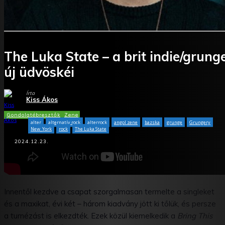
The Luka State – a brit indie/grung
új üdvöskéi
Írta
Kiss Ákos
Gondolatébresztők
Zene
alter
alternatív rock
alterrock
angol zene
bazska
grunge
Grungery
New_York
rock
The Luka State
2024.12.23.
Facebook
X
WhatsApp
Tumblr
Innentől kezdve a csapat szorgalmasan termelte a singleket
és a maxikat, évi két – három kiadvány jött ki tőlük, és persze
a turnézást is elkezdték. Ezek közül kiemelkedik a
Bring This