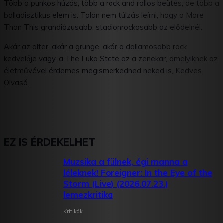
Több a punkos húzás, több a rock and rollos beütés, de több a
balladisztikus elem is. Talán nem túlzás leírni, hogy a More
Than This grandiózusabb, stadionrockosabb az elődeinél.
Akár az alter, akár a grunge, akár a dallamosabb rock
kedvelője vagy, a The Luka State az a zenekar, amelyiknek az
életművével érdemes megismerkedned neked is, Kedves
Olvasó.
EZ IS ÉRDEKELHET
Muzsika a fülnek, égi manna a
léleknek! Foreigner: In the Eye of the
Storm (Live) (2026.07.23.)
lemezkritika
Kritikák