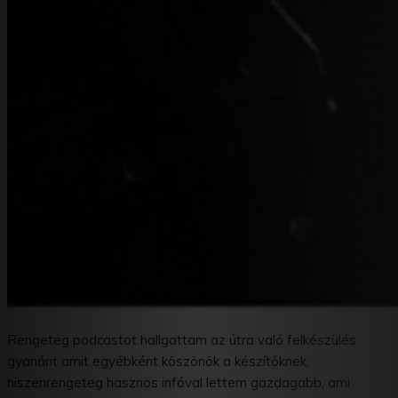
Rengeteg podcastot hallgattam az útra való felkészülés
gyanánt amit egyébként köszönök a készítőknek,
hiszenrengeteg hasznos infóval lettem gazdagabb, ami