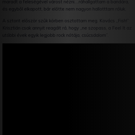
maradt a feleségével várost nézni….ráhallgattam a bandára,
és egyből elkapott, bár előtte nem nagyon hallotttam róluk.
A sztorit először szűk körben osztottam meg. Kovács „Fish!”
Krisztián csak annyit reagált rá, hogy „ne szopass, a Feel It az
utóbbi évek egyik legjobb rock nótája, csúcsdalom”.