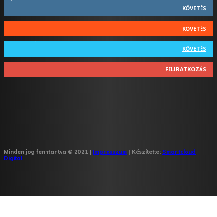
KÖVETÉS
44
Követő
KÖVETÉS
64
Követő
KÖVETÉS
1,348
Feliratkozó
FELIRATKOZÁS
Minden jog fenntartva © 2021 |
Impresszum
| Készítette:
Smartcloud
Digital