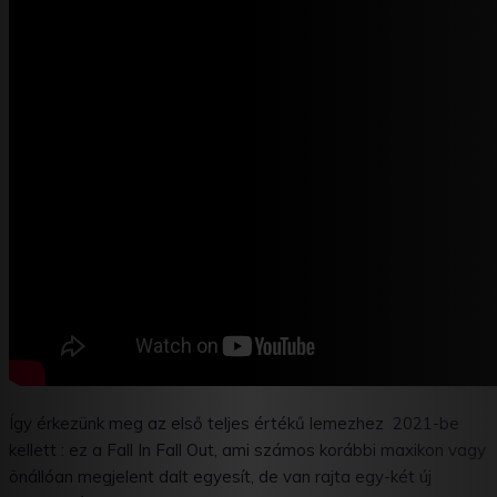
Így érkezünk meg az első teljes értékű lemezhez 2021-be
kellett : ez a Fall In Fall Out, ami számos korábbi maxikon vagy
önállóan megjelent dalt egyesít, de van rajta egy-két új