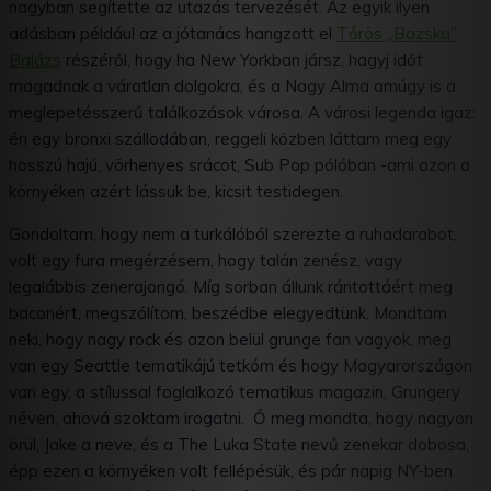
nagyban segítette az utazás tervezését. Az egyik ilyen
adásban például az a jótanács hangzott el
Tőrös „Bazska”
Balázs
részéről, hogy ha New Yorkban jársz, hagyj időt
magadnak a váratlan dolgokra, és a Nagy Alma amúgy is a
meglepetésszerű találkozások városa. A városi legenda igaz:
én egy bronxi szállodában, reggeli közben láttam meg egy
hosszú hajú, vörhenyes srácot, Sub Pop pólóban -ami azon a
környéken azért lássuk be, kicsit testidegen.
Gondoltam, hogy nem a turkálóból szerezte a ruhadarabot,
volt egy fura megérzésem, hogy talán zenész, vagy
legalábbis zenerajongó. Míg sorban állunk rántottáért meg
baconért, megszólítom, beszédbe elegyedtünk. Mondtam
neki, hogy nagy rock és azon belül grunge fan vagyok, meg
van egy Seattle tematikájú tetkóm és hogy Magyarországon
van egy, a stílussal foglalkozó tematikus magazin, Grungery
néven, ahová szoktam irogatni. Ő meg mondta, hogy nagyon
örül, Jake a neve, és a The Luka State nevű zenekar dobosa,
épp ezen a környéken volt fellépésük, és pár napig NY-ben