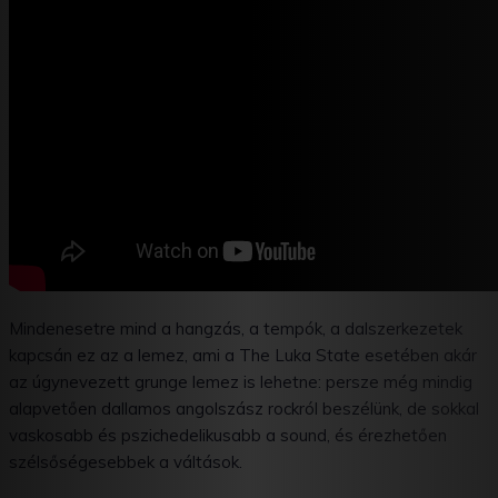
Mindenesetre mind a hangzás, a tempók, a dalszerkezetek
kapcsán ez az a lemez, ami a The Luka State esetében akár
az úgynevezett grunge lemez is lehetne: persze még mindig
alapvetően dallamos angolszász rockról beszélünk, de sokkal
vaskosabb és pszichedelikusabb a sound, és érezhetően
szélsőségesebbek a váltások.