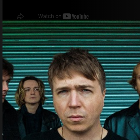
Ez a találka, ezzel az ajánlással önmagában is megérne egy
novellát is, de maradjunk ennél a kis rövid, nyúlfarknyi cikknél,
aminek a tanulsága az, hogy Jake Barnabas nem véletlenül
viselt Sub Pop pólót: bár a The Luka State alapvetően egy
dallamos, angolszász alter-rock banda, bőven felfedezhetőek
zenéjükben a grunge direkt és indirekt hatásai, és
Magyarországon ismeretlenek, és még cikk sem nagyon
született róluk – úgyhogy, épp itt az ideje, hogy a hazai
közönség is halljon felőlük.
A winsfordi négyes 2012-ben alakult, és már 2013-ban
kijöttek egy maxival, a Matter of fact címet viselő anyaggal.