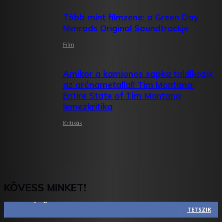
Több mint filmzene: a Green Day
Nimrods Original Soundtrackje
Film
Amikor a kamionos sapka találkozik
az arénametallal! Tim Montana:
Entire State of Tim Montana
lemezkritika
Kritikák
KÖVESS MINKET!
2,844
Rajongók
TETSZIK
1,731
Követő