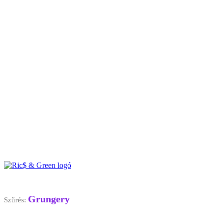
Grungery
Szűrés: