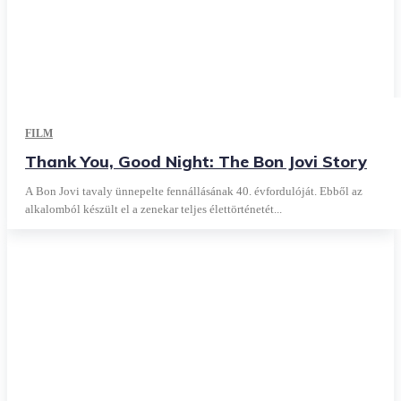
FILM
Thank You, Good Night: The Bon Jovi Story
A Bon Jovi tavaly ünnepelte fennállásának 40. évfordulóját. Ebből az
alkalomból készült el a zenekar teljes élettörténetét...