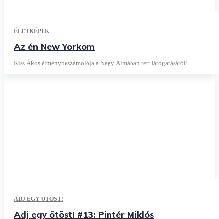
ÉLETKÉPEK
Az én New Yorkom
Kiss Ákos élménybeszámolója a Nagy Almában tett látogatásáról!
ADJ EGY ÖTÖST!
Adj egy ötöst! #13: Pintér Miklós