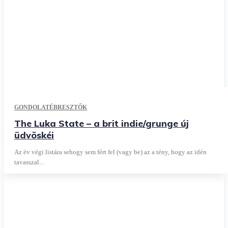
GONDOLATÉBRESZTŐK
The Luka State – a brit indie/grunge új
üdvöskéi
Az év végi listára sehogy sem fért fel (vagy be) az a tény, hogy az idén
tavasszal...