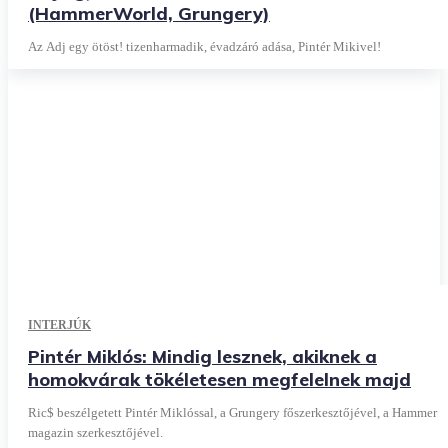
(HammerWorld, Grungery)
Az Adj egy ötöst! tizenharmadik, évadzáró adása, Pintér Mikivel!
INTERJÚK
Pintér Miklós: Mindig lesznek, akiknek a
homokvárak tökéletesen megfelelnek majd
Ric$ beszélgetett Pintér Miklóssal, a Grungery főszerkesztőjével, a Hammer
magazin szerkesztőjével.