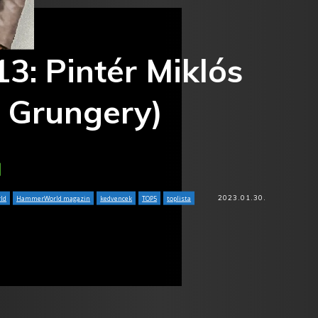
13: Pintér Miklós
 Grungery)
2023.01.30.
ld
HammerWorld magazin
kedvencek
TOP5
toplista
Tumblr