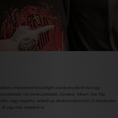
rdekes emberekkel beszélget a kedvenceikről és/vagy
z/előadó, női zenész/előadó, Zenekar, Album, Dal, Klip,
tív vagy negatív), amiből az általa kiválasztott öt témakörbe
 őt egy más oldaláról is!