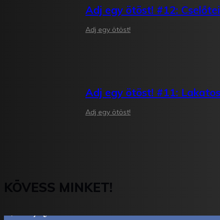
Adj egy ötöst! #12: Cselőte
Adj egy ötöst!
Adj egy ötöst! #11: Lakatos
Adj egy ötöst!
KÖVESS MINKET!
2,844
Rajongók