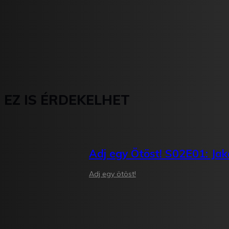
EZ IS ÉRDEKELHET
Adj egy Ötöst! S02E01: Jak
Adj egy ötöst!