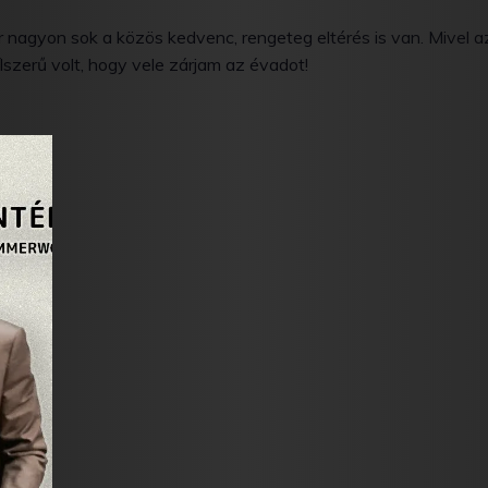
r nagyon sok a közös kedvenc, rengeteg eltérés is van. Mivel a
lszerű volt, hogy vele zárjam az évadot!
ült!