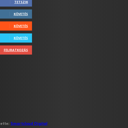
TETSZIK
KÖVETÉS
KÖVETÉS
KÖVETÉS
FELIRATKOZÁS
tette:
Smartcloud Digital