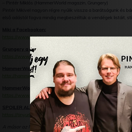
– Pintér Miklós (HammerWorld magazin, Grungery)
Pintér Mikivel nagyon régre nyúlik vissza a barátságunk és bá
első adástól fogva mindig megbeszéltük a vendégek listáit, stí
Miki a Facebookon:
https://www.facebook.com/mklspntr
Grungery a Facebookon:
https://www.facebook.com/grungery
HammerWorld Online:
http://hammerworld.hu/
HammerWorld a Facebookon:
https://www.facebook.com/hammerworld
SPOILER ALERT! Miki listái:
https://tinyurl.com/aeopimi
A műsor az NKA Hangfoglaló Program támogatásával kész