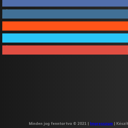
1,731
Követő
44
Követő
64
Követő
1,348
Feliratkozó
Minden jog fenntartva © 2021 |
Impresszum
| Készí