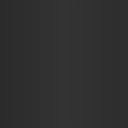
KRITIKÁK
INTERJÚK
RIC$CAST
ADJ EGY ÖT