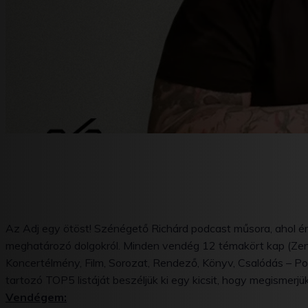
Az Adj egy ötöst! Szénégető Richárd podcast műsora, ahol é
meghatározó dolgokról. Minden vendég 12 témakört kap (Zenés
Koncertélmény, Film, Sorozat, Rendező, Könyv, Csalódás – Pozi
tartozó TOP5 listáját beszéljük ki egy kicsit, hogy megismerjük
Vendégem: