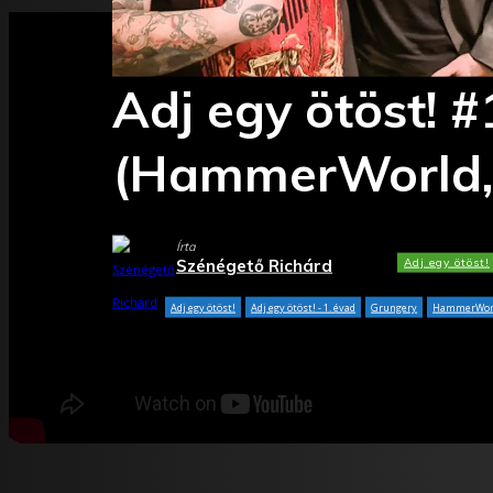
Adj egy ötöst! #
(HammerWorld,
Írta
Adj egy ötöst!
Szénégető Richárd
Adj egy ötöst!
Adj egy ötöst! - 1. évad
Grungery
HammerWor
Facebook
X
WhatsApp