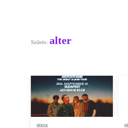
alter
Szűrés:
HÍREK
H