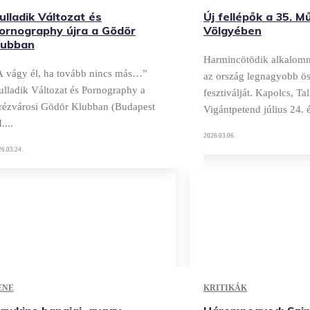
ulladik Változat és
Új fellépők a 35. 
ornography újra a Gödör
Völgyében
lubban
Harmincötödik alkalom
A vágy él, ha tovább nincs más…”
az ország legnagyobb ö
ulladik Változat és Pornography a
fesztiválját. Kapolcs, Ta
erézvárosi Gödör Klubban (Budapest
Vigántpetend július 24. é
....
2026.03.06.
6.03.24.
ENE
KRITIKÁK