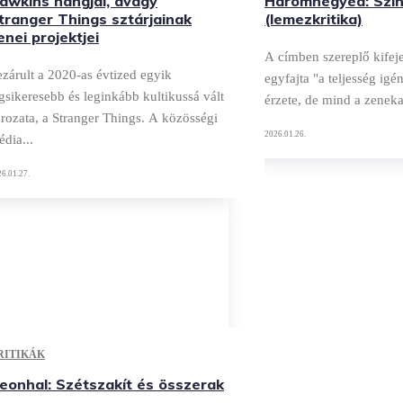
awkins hangjai, avagy
Háromnegyed: Szin
tranger Things sztárjainak
(lemezkritika)
enei projektjei
A címben szereplő kifej
zárult a 2020-as évtized egyik
egyfajta "a teljesség igé
gsikeresebb és leginkább kultikussá vált
érzete, de mind a zeneka
rozata, a Stranger Things. A közösségi
2026.01.26.
dia...
6.01.27.
RITIKÁK
eonhal: Szétszakít és összerak