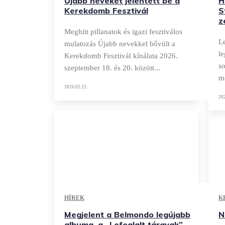
Újabb neveket jelentett be a
H
Kerekdomb Fesztivál
S
z
Meghitt pillanatok és igazi fesztiválos
Le
mulatozás Újabb nevekkel bővült a
le
Kerekdomb Fesztivál kínálata 2026.
so
szeptember 18. és 20. között...
mé
2026.02.23.
202
HÍREK
K
Megjelent a Belmondo legújabb
N
albuma, a „Lefoglalt tárgyak”