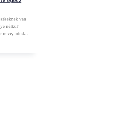
te egész
ezéseknek van
nye nélkül"
r neve, mind...