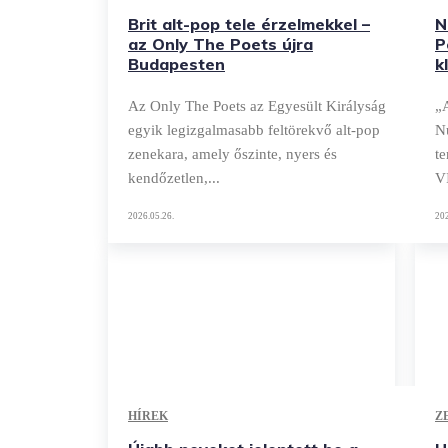
Brit alt-pop tele érzelmekkel –
N
az Only The Poets újra
P
Budapesten
k
Az Only The Poets az Egyesült Királyság
„
egyik legizgalmasabb feltörekvő alt-pop
N
zenekara, amely őszinte, nyers és
t
kendőzetlen,...
VI
2026.05.26.
202
HÍREK
Z