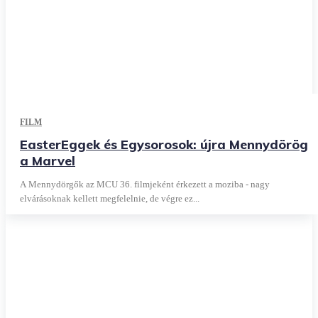
FILM
EasterEggek és Egysorosok: újra Mennydörög
a Marvel
A Mennydörgők az MCU 36. filmjeként érkezett a moziba - nagy
elvárásoknak kellett megfelelnie, de végre ez...