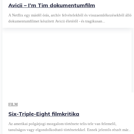
Avicii – I’m Tim dokumentumfilm
A Netflix egy másfél órás, archív felvételekből és visszaemlékezésekből álló
dokumentumfilmet készített Avicii életéről - és tragikusan...
FILM
Six-Triple-Eight filmkritika
Az amerikai polgárjogi mozgalom története telis tele van felemelő,
tanulságos vagy elgondolkodtató történetekkel. Ennek jelentős részét már...