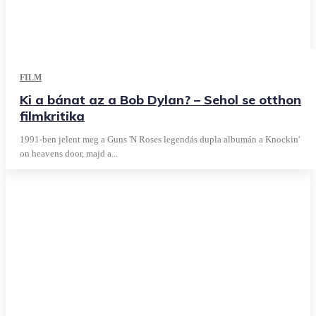
FILM
Ki a bánat az a Bob Dylan? – Sehol se otthon
filmkritika
1991-ben jelent meg a Guns 'N Roses legendás dupla albumán a Knockin'
on heavens door, majd a...