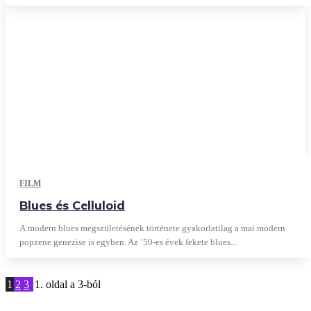
FILM
Blues és Celluloid
A modern blues megszületésének története gyakorlatilag a mai modern
popzene genezise is egyben. Az ’50-es évek fekete blues...
1
2
3
1. oldal a 3-ból