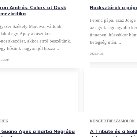
ron András: Colors at Dusk
Rocksztárok a pápa
emezkritika
Ferenc pápa, azaz Jorge
gyszer Székely Marcival vártunk
az egyik legnagyobb ke
alahol egy Apey akusztikus
ünnepen, húsvétkor húny
ncertkezdést, akkor arról beszéltünk,
betegség után,...
ogy hősünk nagyon jól hozza...
2025.04.23.
5.05.04.
ÍREK
KONCERTBESZÁMOLÓK
 Guano Apes a Barba Negrába
A Tribute és a Sol