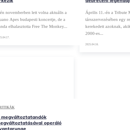
rkezik
debreceni legendáj
én novemberben lett volna aktuális a
Április 11.-én a Tribute 
uano Apes budapesti koncertje, de a
társszervezésében egy r
nda elhalasztotta Free The Monkey...
kerekedett azoknak, akik
2000-es...
5.04.17.
2025.04.16.
RITIKÁK
 megváltoztatandók
egváltoztatásával operáló
vantgrunge