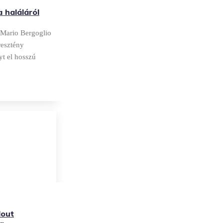
 haláláról
 Mario Bergoglio
resztény
t el hosszú
dout