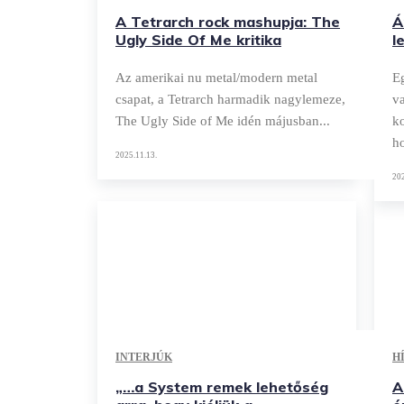
A Tetrarch rock mashupja: The
Á
Ugly Side Of Me kritika
l
Az amerikai nu metal/modern metal
E
csapat, a Tetrarch harmadik nagylemeze,
v
The Ugly Side of Me idén májusban...
ko
h
2025.11.13.
202
INTERJÚK
H
„…a System remek lehetőség
A