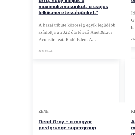
arra, hogy kiéljük a
é
maximalizmusunkat, a csajos
lelkiismeretességünket.”
Id
G
A hazai tribute közösség egyik legüdébb
ba
színfoltja a 2022 óta létező Anett&Livi
Acoustic feat. Radó Éden. A...
202
2025.04.23.
ZENE
K
Dead Gray – a magyar
A
postgrunge supergroup
m
a