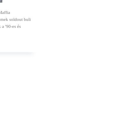
a
Maffia
emek soldout buli
 a '90-es és