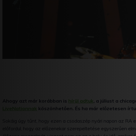
Ahogy azt már korábban is
hírül adtuk
, a júliust a chic
LiveNationnak
köszönhetően. És ha már előzetesen írtun
Sokáig úgy tűnt, hogy ezen a csodaszép nyári napon az RA e
előfordul, hogy az előzenekar szerepeltetése egyszerűen elmara