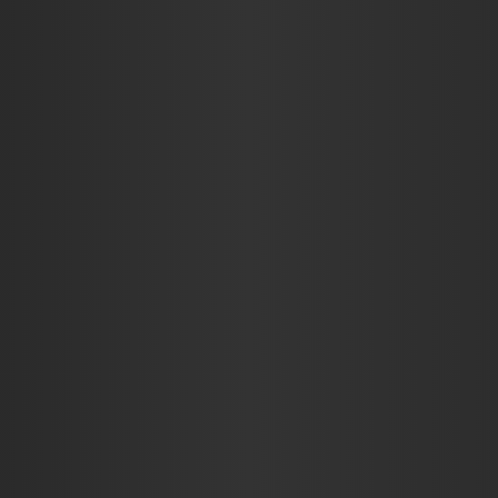
KRITIKÁK
INTERJÚK
RIC$CAST
ADJ EGY ÖT