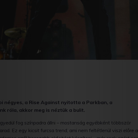
agoi négyes, a Rise Against nyitotta a Parkban, a
k róla, akkor meg is néztük a bulit.
gyedül fog színpadra állni – mostanság egyébként többször
d. Ez egy kicsit furcsa trend, ami nem feltétlenül viszi előre 