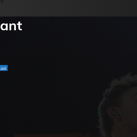
ég
bant
l talk