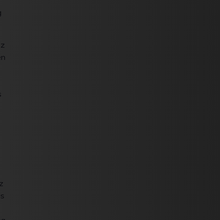
g
oz
en
s
az
is