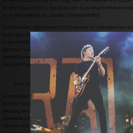
remek tanúbizonyság arra, hogy miért ne felejtsük el a support 
és újra nagyon fontos hangsúlyozni: a vendégzenekarok megtek
ez a rockzenében az „utódlás” szempontjából.
Ezt követően, tűpontosan 20.00 perckor és másodperckor a s
híven igazi energiabombaként szabadultak rá az addigra már
számottevő háttérvetítés vagy jelentősebb pirotechnika nem v
érkeztek. Valahogy volt egy ilyen „vissza a gyökerekhez” érz
szemtől szembe állnak a közönséggel, úgymond meztelenül, sa
buli utolsó hangjáig.
Fotó: Kónya Ferenc
A esetükben sokszor megjelenik az a kritika, hogy egy kicsit bi
épül. Ez most is így történt. Ugyanakkor a dalok sorrendje vál
ritkaság, ami egyedivé és felejthetetlenné teszi az adott bulit
új belépők és minden jelenlévő átérezze a Rise Against-féle v
roppant erős volt, és már a harmadik dalnál ellőtték a
Give It A