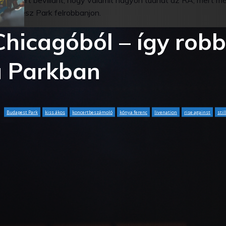
n, azért bevillant, hogy valamit nagyon tudhat az RA, mert m
y az egész Park felrobbanjon.
hicagóból – így rob
a Parkban
Budapest Park
kiss ákos
koncertbeszámoló
kónya ferenc
livenation
rise against
stil
Tumblr