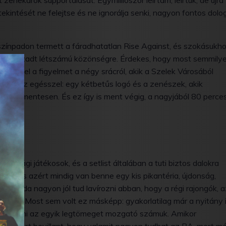
zenekarok supportálását. Egymilliószor leírtam, leírtuk, de újra
intését ne felejtse és ne ignorálja senki, nagyon fontos dolo
zínpadon termett a fáradhatatlan Rise Against, és szokásukh
 felduzzadt létszámú közönségre. Érdekes, hogy most semmily
onta el a figyelmet a négy srácról, akik a Szelek Városából
ésem az egésszel: egy kétbetűs logó és a zenészek, akik
llangmentesen. És ez így is ment végig, a nagyjából 80 perce
ztonsági játékosok, és a setlist általában a tuti biztos dalokra
tozik, és azért mindig van benne egy kis pikantéria, újdonság,
. A banda nagyon jól tud lavírozni abban, hogy a régi rajongók, 
ibe-ot. Most sem volt ez másképp: gyakorlatilag már a nyitány 
ll
-t, ami az egyik legtömeget mozgató számuk. Amikor