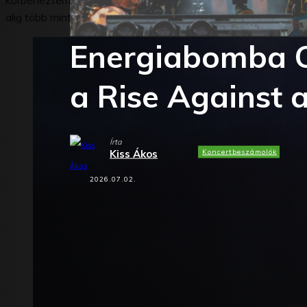
körbenéztem a boldogan ugráló, tapsoló és pogózó közönsége
alig több mint 10 perce voltak a színpadon, mire elérték, hog
Energiabomba C
a Rise Against 
Írta
Koncertbeszámolók
Kiss Ákos
2026.07.02.
Facebook
X
WhatsApp