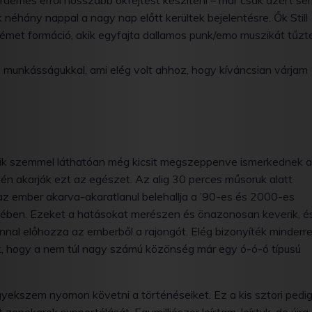
rdemes erről hosszabb okfejtést készíteni – már csak azért se
néhány nappal a nagy nap előtt kerültek bejelentésre. Ők Still
 német formáció, akik egyfajta dallamos punk/emo muszikát tűzt
 a munkásságukkal, ami elég volt ahhoz, hogy kíváncsian várjam
akik szemmel láthatóan még kicsit megszeppenve ismerkednek a
n akarják ezt az egészet. Az alig 30 perces műsoruk alatt
az ember akarva-akaratlanul belehallja a ’90-es és 2000-es
nében. Ezeket a hatásokat merészen és önazonosan keverik, é
nal előhozza az emberből a rajongót. Elég bizonyíték minderr
ék, hogy a nem túl nagy számú közönség már egy ó-ó-ó típusú
gyekszem nyomon követni a történéseiket. Ez a kis sztori pedi