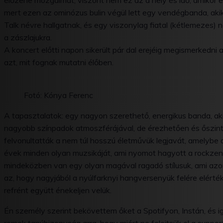
élőzene mozgalmát, viszont nem ez az a hely és idő, amikor é
mert ezen az ominózus bulin végül lett egy vendégbanda, akik 
Talk névre hallgatnak, és egy viszonylag fiatal (kétlemezes)
a zászlajukra.
A koncert előtti napon sikerült pár dal erejéig megismerkedni
azt, mit fognak mutatni élőben.
Fotó: Kónya Ferenc
A tapasztalatok: egy nagyon szerethető, energikus banda, 
nagyobb színpadok atmoszférájával, de érezhetően és őszinté
felvonultatták a nem túl hosszú életművük legjavát, amelybe 
évek minden olyan muzsikáját, ami nyomot hagyott a rockze
mindeközben van egy olyan magával ragadó stílusuk, ami azon
az, hogy nagyjából a nyúlfarknyi hangversenyük felére elért
refrént együtt énekeljen velük.
Én személy szerint bekövettem őket a Spotifyon, Instán, és i