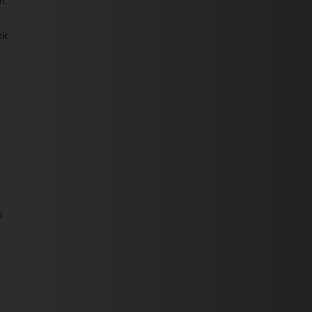
m,
ek
s
e
g