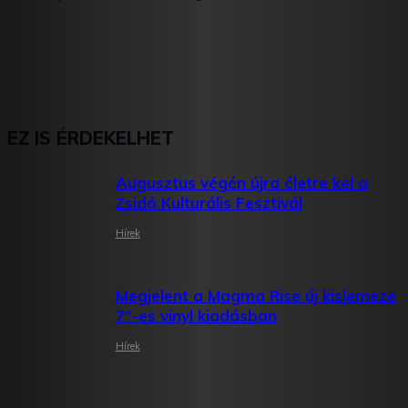
EZ IS ÉRDEKELHET
Augusztus végén újra életre kel a
Zsidó Kulturális Fesztivál
Hírek
Megjelent a Magma Rise új kislemeze
7″-es vinyl kiadásban
Hírek