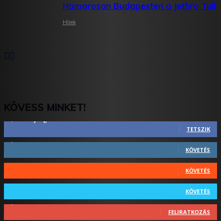
Hamarosan Budapesten a Jethro Tull
Hírek
KÖVESS MINKET!
2,844
Rajongók
TETSZIK
1,731
Követő
KÖVETÉS
44
Követő
KÖVETÉS
64
Követő
KÖVETÉS
1,348
Feliratkozó
FELIRATKOZÁS