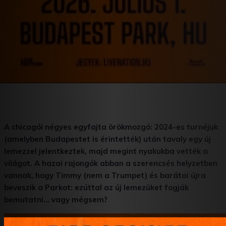
A chicagói négyes egyfajta örökmozgó: 2024-es turnéjuk
(amelyben Budapestet is érintették) után tavaly egy új
lemezzel jelentkeztek, majd megint
nyakukba vették a
világot. A hazai rajongók abban a szerencsés helyzetben
vannak, hogy Timmy (nem a Trumpet) és barátai újra
beveszik a Parkot: ezúttal az új lemezüket fogják
bemutatni… vagy mégsem?