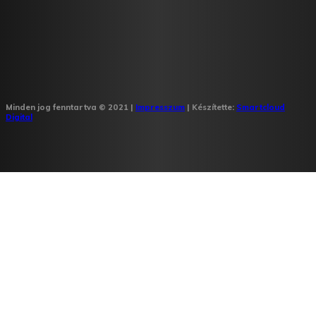
Minden jog fenntartva © 2021 |
Impresszum
| Készítette:
Smartcloud
Digital