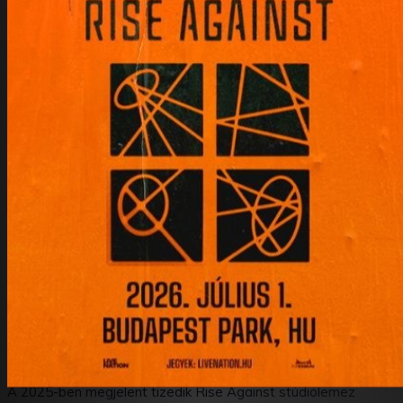
A 2025-ben megjelent tizedik Rise Against stúdiólemez