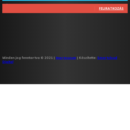
1,348
Feliratkozó
FELIRATKOZÁS
Minden jog fenntartva © 2021 |
Impresszum
| Készítette:
Smartcloud
Digital