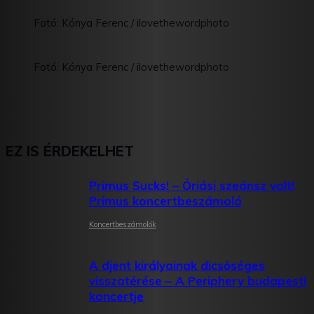
Fotó: Kónya Ferenc / ilovethewordphoto
Fotó: Kónya Ferenc / ilovethewordphoto
EZ IS ÉRDEKELHET
Primus Sucks! – Óriási szeánsz volt!
Primus koncertbeszámoló
Koncertbeszámolók
A djent királyainak dicsőséges
visszatérése – A Periphery budapesti
koncertje