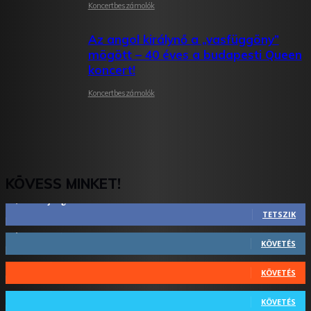
Koncertbeszámolók
Az angol királynő a „vasfüggöny”
mögött – 40 éves a budapesti Queen
koncert!
Koncertbeszámolók
KÖVESS MINKET!
2,844
Rajongók
TETSZIK
1,731
Követő
KÖVETÉS
44
Követő
KÖVETÉS
64
Követő
KÖVETÉS