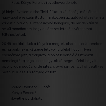
Fotó: Kónya Ferenc / ilovethewordphoto
Jó ideje követem a sheffieldi fiúkat a közösségi médiában és
nagyjából erre számítottam, miközben az autóval átszeltem a
várost a Malicious Intent üvöltő hangjaira, de minden túlzás
nélkül mondhatom, hogy az összes létező elvárásomat
túlteljesítették.
20.49-kor kialudtak a fények a megtelt alsó koncertteremben
és ha bárkinek is kétsége lett volna afelől, hogy milyen
eseményre jött, a magukról a pólót ledobáló és izmokat
bemelegítő rajongók nem hagytak kétséget afelől, hogy itt
bizony igazi pogós, circle pites, crowd surfös, wall of death-es
metal buli lesz. És tényleg az lett!
Wilkie Robinson – Fotó:
Kónya Ferenc /
ilovethewordphoto