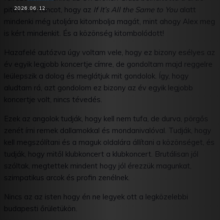
2026.06.12.
pitet és a táncot, hogy az
If It’s All the Same to You
alatt
mindenki még utoljára kitombolja magát, mint ahogy Alex meg
is kért mindenkit. És a közönség kitombolódott!
Facebook
X
WhatsApp
Tumblr
Hazafelé autózva úgy voltam vele, hogy ez bizony esélyes az
év egyik legjobb koncertje címre, de gondoltam majd reggelre
leülepszik a dolog és meglátjuk mit gondolok. Így, hogy
aludtam rá, azt gondolom ez bizony az év egyik legjobb
koncertje volt, nincs tévedés.
Ezek az angolok tudják, hogy kell nem tufa, de durva, pörgős
zenét írni remek dallamokkal és mondanivalóval. Tudják, hogy
kell megszólítani és a maguk oldalára állítani a közönséget, és
tudják, hogy mitől klubkoncert a klubkoncert. Brutálisan jól
szóltak, megtettek mindent hogy jól érezzük magunkat,
szimpatikus arcok és profin zenélnek.
Nincs az az isten hogy én ne legyek ott a legközelebbi
budapesti őrületükön.