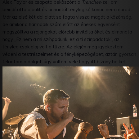
Alex Taylor és csapata beköszönt a
Trenches
-zel, ami
beindította a bulit és onnantól tényleg kő kövön nem maradt.
Már az első két dal alatt se fogta vissza magát a közönség,
de amikor a harmadik szám előtt az énekes egyenként
megszólítva a rajongókat előrébb invitálta őket és elmondta
hogy „Ez nem a mi színpadunk, ez a ti színpadotok”, az
tényleg csak olaj volt a tűzre. Az elején még igyekeztem
védeni a testrészeimet és a fényképezőgépet, aztán gyorsan
feladtam a dolgot, úgy voltam vele hogy itt bizony be kell
vetnie magát a közepébe az embernek, akár van nála
fotómasina, akár nincs.
A
Trenches, Life Sentence, Karma, Self Supremacy
négyese
alatt a színpadon is eluralkodott a káosz, részben az onnan a
tömegbe ugrálók miatt, részben mert a zenészek láthatóan
legalább annyira élvezték ezt a hangulatot mint mi. Josh
Baines egyedül a fején nem forgott, azon kívül mindent is
csinált, közben megvillantva azokat a gyilkos szólókat is.
Mondjuk legalább a háttérvokálos munkában kisegítette őt