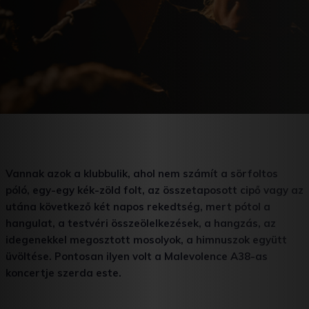
Vannak azok a klubbulik, ahol nem számít a sörfoltos
póló, egy-egy kék-zöld folt, az összetaposott cipő vagy az
utána következő két napos rekedtség, mert pótol a
hangulat, a testvéri összeölelkezések, a hangzás, az
idegenekkel megosztott mosolyok, a himnuszok együtt
üvöltése. Pontosan ilyen volt a Malevolence A38-as
koncertje szerda este.