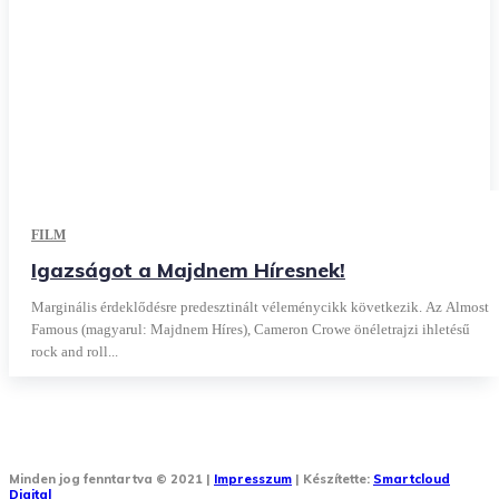
FILM
Igazságot a Majdnem Híresnek!
Marginális érdeklődésre predesztinált véleménycikk következik. Az Almost
Famous (magyarul: Majdnem Híres), Cameron Crowe önéletrajzi ihletésű
rock and roll...
Minden jog fenntartva © 2021 |
Impresszum
| Készítette:
Smartcloud
Digital