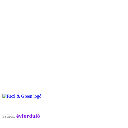
évforduló
Szűrés: