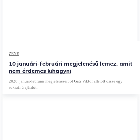
ZENE
10 januári-februári megjelenésű lemez, amit
nem érdemes kihagyni
2026. január-februári megjelenéseiből Gáti Viktor állított össze egy
sokszínű ajánlót.