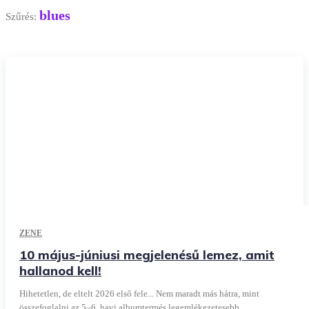
blues
Szűrés:
ZENE
10 május-júniusi megjelenésű lemez, amit
hallanod kell!
Hihetetlen, de eltelt 2026 első fele... Nem maradt más hátra, mint
összefoglalni az 5–6. havi albumtermés legemlékezetesebb...