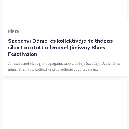
HÍREK
Szebényi Dániel és kollektívája teltházas
sikert aratott a lengyel Jimiway Blues
Fesztiválon
A hazai zenei élet egyik legizgalmasabb előadója Szebényi Dániel és az
általa létrehívott kollektíva képviselhette 2025 tavaszán...