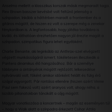
Anselmo mellett a klasszikus korszak másik megmaradt tagja,
Rex Brown basszer kevésbé volt feltűnő jelenség a
színpadon, Inkább a háttérben maradt a frontember és a
gitáros mögött, de hiszen ez volt a szerepe még a zenekar
fénykorában is. A legfontosabb, hogy játéka továbbra is
kiváló, és láthatóan-érezhetően nagyon jól érezte magát a
színpadon, szimpatikus figura lehet egyébként.
Charlie Benante, aki leginkább az Anthrax-szel elvégzett
végzett munkásságáról ismert, tökéletesen illeszkedik a
Pantera dinamikus élő hangzásához. Bár a személye
többnyire a cintányérok mögött rejtőzött, lelkesedése
nyilvánvaló volt, főként amikor időnként felállt és fülig érő
szájjal vigyorgott. Pár rontása ellenére (hiszen azért Vinnie
Paul sem fakezű volt) azért aranyos volt, ahogy néha, a
lazább pillanatokban táncikált a cájg mögött.
Magyar vonatkozása a koncertnek – magán az eseményen túl
–, hogy a Walk alatt a színpadra érkezett Csihar Attila