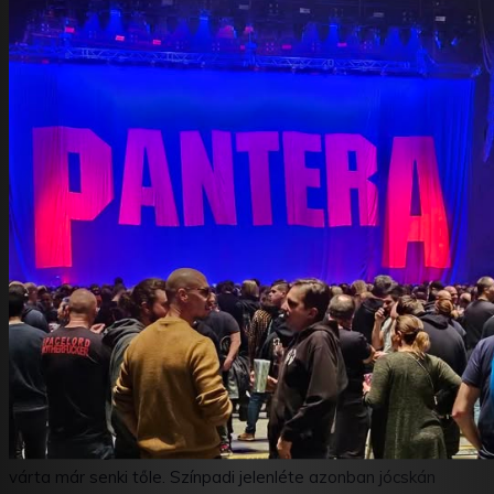
Anselmo – mezítláb, rövidnadrágban és pólóban –
megkérdezte: „Hányan láttátok a Panterát a 90-es
években?” Még több kéz emelkedett fel, amikor megkérdezte:
„És hányan jártok most először?”, majd a zenekar belekezdett
a Mouth for War-ba, ismételten a legnagyobb tisztelet
nevében.
Nos, vajon, hogy is hangzik a Pantera ezen verziója?
Szerintem ez valójában a személyes elvárásoktól függ, és
attól, hogy láttad-e az eredeti felállást évtizedekkel ezelőtt.
Én „Pantera szűz” voltam eddig, sosem láttam őket ezelőtt,
sőt magát a zenekart is csak a feloszlás és a Damageplan,
valamint a Down után ismertem meg alaposabban (sorry!),
valamikor 2004-2005-ben, Dimebag halála után. Azt
gondolom, amit most láttam, vállalható, sőt… Anselmo
erőteljes, konzisztens énekteljesítményt nyújtott, morgása
nekem lenyűgöző volt, sokszor vitte a show-t a hátán, bár a
lemezek magasait ezután az életvitel után szerintem nem is
várta már senki tőle. Színpadi jelenléte azonban jócskán