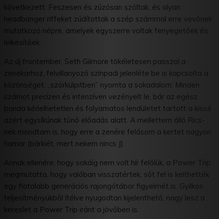
következett. Feszesen és zúzósan szóltak, és olyan
headbanger riffeket zúdítottak a szép számmal erre vevőnek
mutatkozó népre, amelyek egyszerre voltak fenyegetőek és
lelkesítőek.
Az új frontember, Seth Gilmore tökéletesen passzol a
zenekarhoz, felvillanyozó színpadi jelenléte be is kapcsolta a
közönséget, „szörkülpitben” nyomta a sokadalom. Minden
számot precízen és intenzíven vezényelt le, bár az egész
banda kérlelhetetlen és folyamatos lendületet tartott a kissé
azért egysíkúnak tűnő előadás alatt. A mellettem álló Rics-
nek mondtam is, hogy erre a zenére felásom a kertet nagyon
hamar (bárkiét, mert nekem nincs J).
Annak ellenére, hogy sokáig nem volt hír felőlük, a Power Trip
megmutatta, hogy valóban visszatértek, sőt fel is kelthették
egy fiatalabb generációs rajongótábor figyelmét is. Gyilkos
teljesítményükből ítélve nyugodtan kijelenthető, nagy lesz a
kereslet a Power Trip iránt a jövőben is.