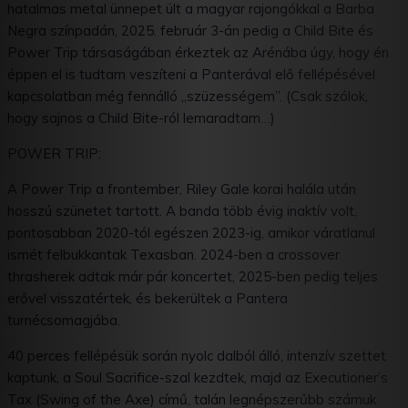
hatalmas metal ünnepet ült a magyar rajongókkal a Barba
Negra színpadán, 2025. február 3-án pedig a Child Bite és
Power Trip társaságában érkeztek az Arénába úgy, hogy én
éppen el is tudtam veszíteni a Panterával elő fellépésével
kapcsolatban még fennálló „szüzességem”. (Csak szólok,
hogy sajnos a Child Bite-ról lemaradtam…)
POWER TRIP:
A Power Trip a frontember, Riley Gale korai halála után
hosszú szünetet tartott. A banda több évig inaktív volt,
pontosabban 2020-tól egészen 2023-ig, amikor váratlanul
ismét felbukkantak Texasban. 2024-ben a crossover
thrasherek adtak már pár koncertet, 2025-ben pedig teljes
erővel visszatértek, és bekerültek a Pantera
turnécsomagjába.
40 perces fellépésük során nyolc dalból álló, intenzív szettet
kaptunk, a Soul Sacrifice-szal kezdtek, majd az Executioner’s
Tax (Swing of the Axe) című, talán legnépszerűbb számuk