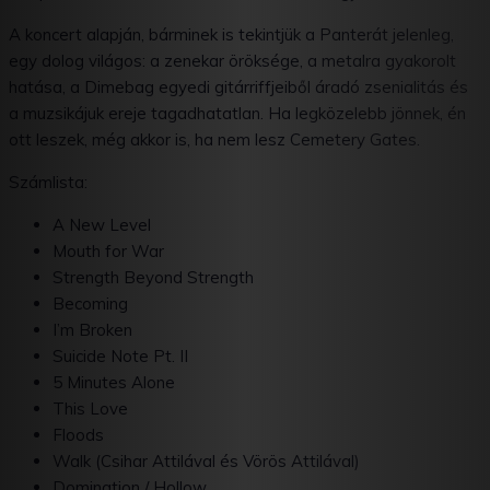
A koncert alapján, bárminek is tekintjük a Panterát jelenleg,
egy dolog világos: a zenekar öröksége, a metalra gyakorolt ​​
hatása, a Dimebag egyedi gitárriffjeiből áradó zsenialitás és
a muzsikájuk ereje tagadhatatlan. Ha legközelebb jönnek, én
ott leszek, még akkor is, ha nem lesz Cemetery Gates.
Számlista:
A New Level
Mouth for War
Strength Beyond Strength
Becoming
I’m Broken
Suicide Note Pt. II
5 Minutes Alone
This Love
Floods
Walk (Csihar Attilával és Vörös Attilával)
Domination / Hollow