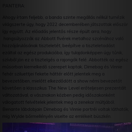
PANTERA:
Ahogy írtam feljebb, a banda szinte megállás nélkül turnézik
világszerte úgy, hogy 2022 decemberében játszottak először
így együtt. Az előadás jelentős része épült arra, hogy
hangsúlyozzák az Abbott fivérek metalhoz szcénához való
hozzájárulásának tiszteletét, beépítve a tiszteletadást
ezáltal az egész produkcióba, így tulajdonképpen úgy tűnik,
szívből jön ez a tisztelgés a rajongók felé. Abbotték az egész
műsorban kiemelkedő szerepet kaptak, Dimebag és Vinnie
fehér sziluettjei fekete háttér előtt jelentek meg a
bevezetőben, mielőtt elkezdődött a show némi bevezetőt
követően a klasszikus The New Level erőteljesen prezentált
változatával, a vásznakon közben pedig időszakonként
válogatott felvételek jelentek meg a zenekar múltjából.
Benante lábdobjain Dimebag és Vinnie portréi voltak láthatók,
míg Wylde bőrmellényén viselte az emlékeit büszkén.
Lelkesen reagáltunk mi is több ezer felemelt kézzel, amikor