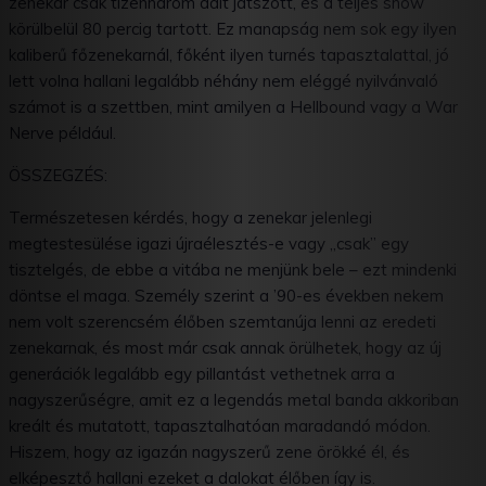
zenekar csak tizenhárom dalt játszott, és a teljes show
körülbelül 80 percig tartott. Ez manapság nem sok egy ilyen
kaliberű főzenekarnál, főként ilyen turnés tapasztalattal, jó
lett volna hallani legalább néhány nem eléggé nyilvánvaló
számot is a szettben, mint amilyen a Hellbound vagy a War
Nerve például.
ÖSSZEGZÉS:
Természetesen kérdés, hogy a zenekar jelenlegi
megtestesülése igazi újraélesztés-e vagy „csak” egy
tisztelgés, de ebbe a vitába ne menjünk bele – ezt mindenki
döntse el maga. Személy szerint a ’90-es években nekem
nem volt szerencsém élőben szemtanúja lenni az eredeti
zenekarnak, és most már csak annak örülhetek, hogy az új
generációk legalább egy pillantást vethetnek arra a
nagyszerűségre, amit ez a legendás metal banda akkoriban
kreált és mutatott, tapasztalhatóan maradandó módon.
Hiszem, hogy az igazán nagyszerű zene örökké él, és
elképesztő hallani ezeket a dalokat élőben így is.