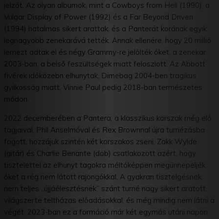
jelzőt. Az olyan albumok, mint a Cowboys from Hell (1990), a
Vulgar Display of Power (1992) és a Far Beyond Driven
(1994) hatalmas sikert arattak, és a Panterát korának egyik
legnagyobb zenekarává tették. Annak ellenére, hogy 20 millió
lemezt adtak el és négy Grammy-re jelölték őket, a zenekar
2003-ban, a belső feszültségek miatt feloszlott. Az Abbott
fivérek időközebn elhunytak, Dimebag 2004-ben tragikus
gyilkosság miatt, Vinnie Paul pedig 2018-ban természetes
módon.
2022 decemberében a Pantera, a klasszikus korszak még elő
tagjaival, Phil Anselmóval és Rex Brownnal újra turnézásba
fogott, hozzájuk szintén két korszakos zseni, Zakk Wylde
(gitár) és Charlie Benante (dob) csatlakozott azért, hogy
tisztelettel az elhunyt tagokra méltóképpen megünnepeljék
őket a rég nem látott rajongókkal. A gyakran tisztelgésnek,
nem teljes „újjáélesztésnek” szánt turné nagy sikert aratott,
világszerte teltházas előadásokkal, és még mindig nem látni a
végét. 2023-ban ez a formáció már két egymás utáni napon