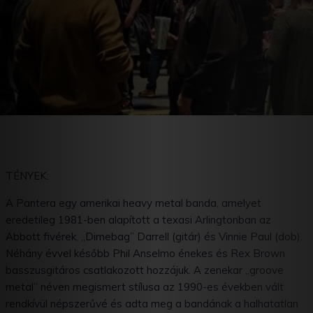
TÉNYEK:
A Pantera egy amerikai heavy metal banda, amelyet
eredetileg 1981-ben alapított a texasi Arlingtonban az
Abbott fivérek, „Dimebag” Darrell (gitár) és Vinnie Paul (dob).
Néhány évvel később Phil Anselmo énekes és Rex Brown
basszusgitáros csatlakozott hozzájuk. A zenekar „groove
metal” néven megismert stílusa az 1990-es években vált
rendkívül népszerűvé és adta meg a bandának a halhatatlan