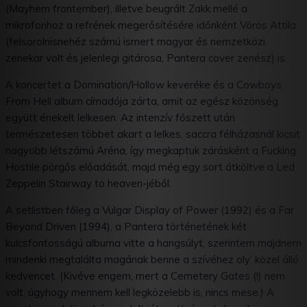
(Mayhem frontember), illetve beugrált Zakk mellé a
mikrofonhoz a refrének megerősítésére időnként Vörös Attila
(felsorolnisnehéz számú ismert magyar és nemzetközi
zenekar volt és jelenlegi gitárosa, Pantera cover zenész) is.
A koncertet a Domination/Hollow keveréke és a Cowboys
From Hell album címadója zárta, amit az egész közönség
együtt énekelt lelkesen. Az intenzív főszett után
természetesen többet akart a lelkes, saccra félházasnál kicsit
nagyobb létszámú Aréna, így megkaptuk zárásként a Fucking
Hostile pörgős előadását, majd még egy sort átköltve a Led
Zeppelin Stairway to heaven-jéből.
A setlistben főleg a Vulgar Display of Power (1992) és a Far
Beyond Driven (1994), a Pantera történetének két
kulcsfontosságú albuma vitte a hangsúlyt, szerintem majdnem
mindenki megtalálta magának benne a szívéhez oly’ közel álló
kedvencet. (Kivéve engem, mert a Cemetery Gates (!) nem
volt, úgyhogy mennem kell legközelebb is, nincs mese.) A