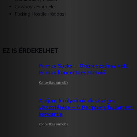
Cowboys From Hell
Fucking Hostile (ráadás)
EZ IS ÉRDEKELHET
Primus Sucks! – Óriási szeánsz volt!
Primus koncertbeszámoló
Koncertbeszámolók
A djent királyainak dicsőséges
visszatérése – A Periphery budapesti
koncertje
Koncertbeszámolók