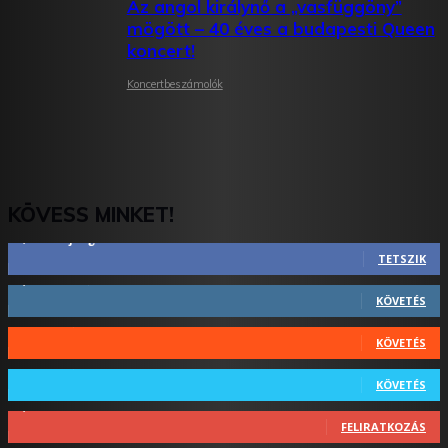
Az angol királynő a „vasfüggöny”
mögött – 40 éves a budapesti Queen
koncert!
Koncertbeszámolók
KÖVESS MINKET!
2,844
Rajongók
TETSZIK
1,731
Követő
KÖVETÉS
44
Követő
KÖVETÉS
64
Követő
KÖVETÉS
1,348
Feliratkozó
FELIRATKOZÁS