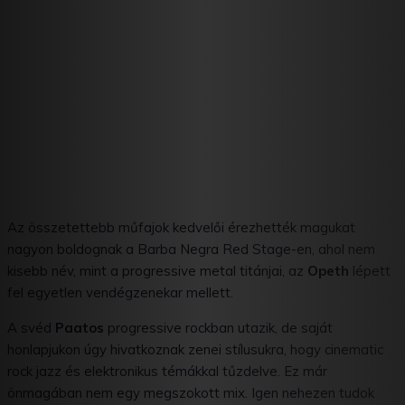
Az összetettebb műfajok kedvelői érezhették magukat
nagyon boldognak a Barba Negra Red Stage-en, ahol nem
kisebb név, mint a progressive metal titánjai, az
Opeth
lépett
fel egyetlen vendégzenekar mellett.
A svéd
Paatos
progressive rockban utazik, de saját
honlapjukon úgy hivatkoznak zenei stílusukra, hogy cinematic
rock jazz és elektronikus témákkal tűzdelve. Ez már
önmagában nem egy megszokott mix. Igen nehezen tudok