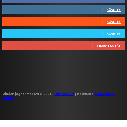
1,731
Követő
KÖVETÉS
44
Követő
KÖVETÉS
64
Követő
KÖVETÉS
1,348
Feliratkozó
FELIRATKOZÁS
Minden jog fenntartva © 2021 |
Impresszum
| Készítette:
Smartcloud
Digital