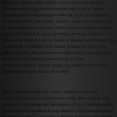
Elcsíptem néhány dalt melyben erős prog metal ráhatást
éreztem, néhol még össze is tudtam kapcsolni az Opeth
hangzásával és megértettem miért ők lettek az előzenekar.
Amennyire eltérő volt eleinte, később annyira összeállt a kép
és egyre több hasonlóságot vettem észre a műfaj nagyjaihoz
viszonyítva. Akadtak egész jól megírt darabok, melyek a 13 év
szünet után kiadott
Ligament
című új albumról származtak, így
talán annak meghallgatását tudom ajánlani az olyan bátor
jelentkezőknek, akik szeretnének hallani valami teljesen mást.
Ettől biztos a legtöbben kimozdulnak a zenei
komfortzónájukból, viszont megér egy próbát, hátha valaki
talál bennük egy kis bűnös élvezetet.
Mielőtt belekezdenék a fő fellépő véleményezésébe
szeretném tisztázni a kapcsolatom velük. Nem vagyok nagy
progressive metal rajongó, ijesztőek a 10 perc játékidő feletti
dalok, nehezen kötnek le és egy albumot végighallgatni szinte
lehetetlen a rohanó világunkban. Nálam csak nagyobb
Opeth