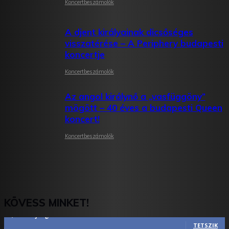
Koncertbeszámolók
A djent királyainak dicsőséges
visszatérése – A Periphery budapesti
koncertje
Koncertbeszámolók
Az angol királynő a „vasfüggöny”
mögött – 40 éves a budapesti Queen
koncert!
Koncertbeszámolók
KÖVESS MINKET!
2,844
Rajongók
TETSZIK