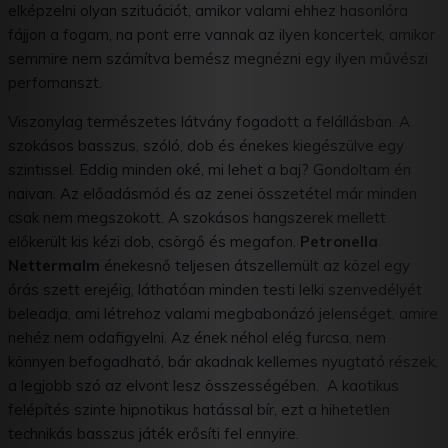
elképzelni olyan szituációt, amikor valami ehhez hasonlóra
fájjon a fogam, na pont erre vannak az ilyen koncertek, amikor
semmire nem számítva bemész megnézni egy ilyen művészi
perfomanszt.
Viszonylag természetes látvány fogadott a felállásban. A
szokásos basszus, szóló, dob és énekes kiegészülve egy
szintissel. Eddig minden oké, mi lehet a baj? Gondoltam én
naivan. Az előadásmód és az zenei összetétel már minden
csak nem megszokott. A szokásos hangszerek mellett
előkerült kis kézi dob, csörgő és megafon.
Petronella
Nettermalm
énekesnő teljesen átszellemült az közel egy
órás szett erejéig, láthatóan minden testi lelki szenvedélyét
beleadja, ami létrehoz valami megbabonázó jelenséget, amire
nehéz nem odafigyelni. Az ének néhol elég furcsa, nem
könnyen befogadható, bár akadnak kellemes nyugtató részek,
a legjobb szó az elvont lesz összességében. A kaotikus
felépítés szinte hipnotikus hatással bír, ezt a hihetetlen
technikás basszus játék erősíti fel ennyire.