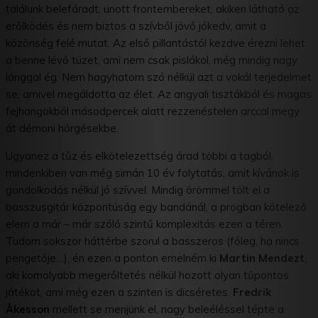
találunk belefáradt, unott frontembereket, akiken látható az
erőlködés és nem biztos a szívből jövő jókedv, amit a
közönség felé mutat. Az első pillantástól kezdve érezni lehet
a benne lévő tüzet, ami nem csak pislákol, még mindig nagy
lánggal ég. Nem hagyhatom szó nélkül azt a vokál terjedelmet
se, amivel megáldotta az élet. Az angyali tisztákból és magas
fejhangokból másodpercek alatt rezzenéstelen arccal megy
át démoni hörgésekbe.
Ugyanez a tűz és elkötelezettség árad többi a tagból,
mindenkiben van még simán 10 év folytatás, amit kívánok is
gondolkodás nélkül jó szívvel. Mindig örömmel tölt el a
basszusgitár központúság egy bandánál, a progban kötelező
elem a már – már szóló szintű komplexitás ezen a téren.
Tudom sokszor háttérbe szorul a basszeros (főleg, ha nincs
pengetője…), én ezen a ponton emelném ki
Martin Mendezt
,
aki komolyabb megerőltetés nélkül hozott olyan tűpontos
játékot, ami még ezen a szinten is dicséretes.
Fredrik
Åkesson
mellett se menjünk el, nagy beleéléssel tépte a