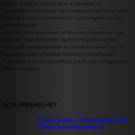
húrokat tökéletes összhangban a többiekkel, az
összeszokottság a topon van a zenekaron belül annyi szent.
Minőségi, precíz, szórakoztató és összességében hibátlan
élményt kaptam.
Amire őszintén szólva nem tettem volna előzetesen nagy
összeget. Házi feladatként kiadtam magamnak a teljes
diszkográfia meghallgatását és ajánlanám minden hozzám
hasonlóan eddig tartózkodó számára az ismerkedést.
Türelmetlenül várom a következő turnét, amin a megjelenés
immáron kötelező.
EZ IS ÉRDEKELHET
Primus Sucks! – Óriási szeánsz volt!
Primus koncertbeszámoló