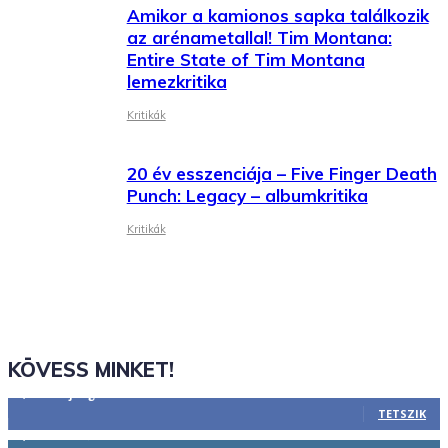
Amikor a kamionos sapka találkozik
az arénametallal! Tim Montana:
Entire State of Tim Montana
lemezkritika
Kritikák
20 év esszenciája – Five Finger Death
Punch: Legacy – albumkritika
Kritikák
KÖVESS MINKET!
2,844
Rajongók
TETSZIK
1,731
Követő