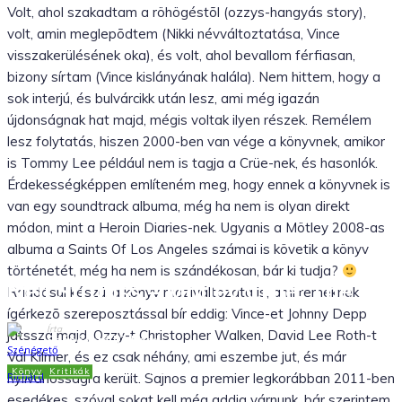
Volt, ahol szakadtam a röhögéstõl (ozzys-hangyás story),
volt, amin meglepõdtem (Nikki névváltoztatása, Vince
visszakerülésének oka), és volt, ahol bevallom férfiasan,
bizony sírtam (Vince kislányának halála). Nem hittem, hogy a
sok interjú, és bulvárcikk után lesz, ami még igazán
újdonságnak hat majd, mégis voltak ilyen részek. Remélem
lesz folytatás, hiszen 2000-ben van vége a könyvnek, amikor
is Tommy Lee például nem is tagja a Crüe-nek, és hasonlók.
Érdekességképpen említeném meg, hogy ennek a könyvnek is
van egy soundtrack albuma, még ha nem is olyan direkt
módon, mint a Heroin Diaries-nek. Ugyanis a Mötley 2008-as
albuma a Saints Of Los Angeles számai is követik a könyv
történetét, még ha nem is szándékosan, bár ki tudja?
Neil Strauss – Mötley Crüe: The Dirt
Ráadásul készül a könyv moziváltozata is, ami remeknek
ígérkezõ szereposztással bír eddig: Vince-et Johnny Depp
Írta
játssza majd, Ozzy-t Christopher Walken, David Lee Roth-t
Szénégető Richárd
Val Kilmer, és ez csak néhány, ami eszembe jut, és már
Könyv
Kritikák
2010.03.28.
nyilvánosságra került. Sajnos a premier legkorábban 2011-ben
esedékes, szóval sokat kell még addig várnunk, bár szerintem