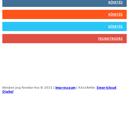
KÖVETÉS
44
Követő
KÖVETÉS
64
Követő
KÖVETÉS
1,348
Feliratkozó
FELIRATKOZÁS
Minden jog fenntartva © 2021 |
Impresszum
| Készítette:
Smartcloud
Digital