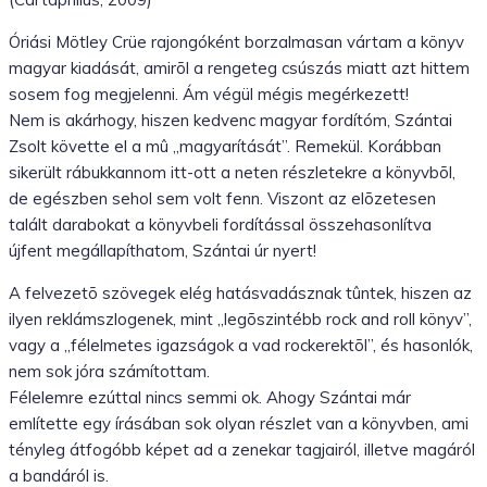
Óriási Mötley Crüe rajongóként borzalmasan vártam a könyv
magyar kiadását, amirõl a rengeteg csúszás miatt azt hittem
sosem fog megjelenni. Ám végül mégis megérkezett!
Nem is akárhogy, hiszen kedvenc magyar fordítóm, Szántai
Zsolt követte el a mû „magyarítását”. Remekül. Korábban
sikerült rábukkannom itt-ott a neten részletekre a könyvbõl,
de egészben sehol sem volt fenn. Viszont az elõzetesen
talált darabokat a könyvbeli fordítással összehasonlítva
újfent megállapíthatom, Szántai úr nyert!
A felvezetõ szövegek elég hatásvadásznak tûntek, hiszen az
ilyen reklámszlogenek, mint „legõszintébb rock and roll könyv”,
vagy a „félelmetes igazságok a vad rockerektõl”, és hasonlók,
nem sok jóra számítottam.
Félelemre ezúttal nincs semmi ok. Ahogy Szántai már
említette egy írásában sok olyan részlet van a könyvben, ami
tényleg átfogóbb képet ad a zenekar tagjairól, illetve magáról
a bandáról is.