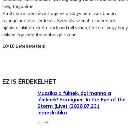
Facebook
X
WhatsApp
Tumblr
meg fogja érni!
Arról nem is beszélve, hogy ez a könyv nem csak banda
rajongóinak lehet érdekes. Személy szerint mindenkinek
ajánlom, akit érdeket a rock and roll világa, háttere, vagy hogy
milyen egy megabandában játszani!
10/10 Letehetetlen!
EZ IS ÉRDEKELHET
Muzsika a fülnek, égi manna a
léleknek! Foreigner: In the Eye of the
Storm (Live) (2026.07.23.)
lemezkritika
Kritikák