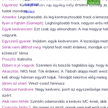
Interjúk
Szénégető Richárd
Ugyanaz:
Kurva jó refrén, rap ügyileg mély értelmû szöveg. Ja
tudok mondani.
Amerika:
Legszínesebb, és leg kontrasztosabb track a lemeze
Facebook
X
WhatsApp
Ilyen a fajtám (Gamepit):
Leghörgõsebb track, nagyon erõs re
Egyik kedvencem:
Ezt csak úgy elmondtam: A mai magyar helyz
vagyunk.
Egyszerû gyerek:
Imádom, egyik kedvencem. A lazasága miatt 
Senki nem állíthat meg:
Hybrid feat miatt érdekes, mondjuk a 
kötelezõ” téma.
Prosztó:
Kultnóta.
Ebben is jó vagyok:
Szerelem és baszás taglalása úgy, hogy kic
Akasztás:
NKS feat. Tök érdekes. A Tibbah alapja miatt wes
kell, ahogy hárman együtt toljuk. Témáját tekintve elég mele
Járom az utam:
West-coast himnusz.
Oldskool-hardcore:
Nagy kedvenc, pont az egyszerûsége miatt.
azért.
Akik nem hitték:
Szintén odamondás a kedves MC-knek, akik n
Csajozós Nóta 2:
Aki ismeri az elsõt, annak nem kell errõl so