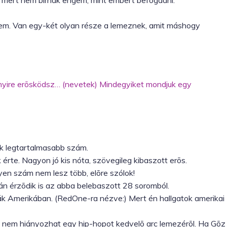
, mert nem bírnak engem, mint embert befogadni.
 nem. Van egy-két olyan része a lemeznek, amit máshogy
nyire erõsködsz… (nevetek) Mindegyiket mondjuk egy
yik legtartalmasabb szám.
 érte. Nagyon jó kis nóta, szövegileg kibaszott erõs.
lyen szám nem lesz több, elõre szólok!
án érzõdik is az abba belebaszott 28 soromból.
ják Amerikában. (RedOne-ra nézve:) Mert én hallgatok amerikai
mi nem hiányozhat egy hip-hopot kedvelõ arc lemezérõl. Ha Gõz