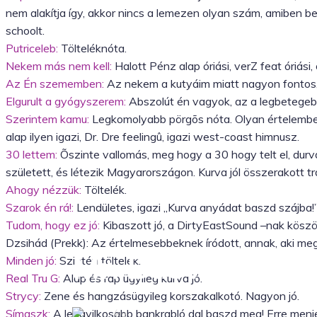
nem alakítja így, akkor nincs a lemezen olyan szám, amiben ben
schoolt.
Putriceleb:
Tölteléknóta.
Nekem más nem kell:
Halott Pénz alap óriási, verZ feat óriási
Az Én szememben:
Az nekem a kutyáim miatt nagyon fontos, 
Elgurult a gyógyszerem:
Abszolút én vagyok, az a legbetegebb 
Szerintem kamu:
Legkomolyabb pörgõs nóta. Olyan értelemben 
alap ilyen igazi, Dr. Dre feelingû, igazi west-coast himnusz.
30 lettem:
Õszinte vallomás, meg hogy a 30 hogy telt el, durv
született, és létezik Magyarországon. Kurva jól összerakott tr
Ahogy nézzük:
Töltelék.
Szarok én rá!:
Lendületes, igazi „Kurva anyádat baszd szájba!
Tudom, hogy ez jó:
Kibaszott jó, a DirtyEastSound –nak köszö
Dzsihád (Prekk): Az értelmesebbeknek íródott, annak, aki meg i
Mr. Busta Interj
Minden jó:
Szintén töltelék.
Real Tru G:
Alap és rap ügyileg kurva jó.
Strycy:
Zene és hangzásügyileg korszakalkotó. Nagyon jó.
Símaszk:
A leggyilkosabb bankrabló dal baszd meg! Erre menje
Írta