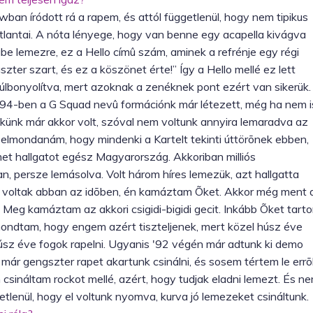
wban íródott rá a rapem, és attól függetlenül, hogy nem tipikus
atlantai. A nóta lényege, hogy van benne egy acapella kivágva
be lemezre, ez a Hello címû szám, aminek a refrénje egy régi
zter szart, és ez a köszönet érte!” Így a Hello mellé ez lett
túlbonyolítva, mert azoknak a zenéknek pont ezért van sikerük.
1994-ben a G Squad nevû formációnk már létezett, még ha nem i
ekünk már akkor volt, szóval nem voltunk annyira lemaradva az
 elmondanám, hogy mindenki a Kartelt tekinti úttörõnek ebben,
 hallgatot egész Magyarország. Akkoriban milliós
, persze lemásolva. Volt három híres lemezük, azt hallgatta
jók voltak abban az idõben, én kamáztam Õket. Akkor még ment 
Meg kamáztam az akkori csigidi-bigidi gecit. Inkább Õket tart
mondtam, hogy engem azért tiszteljenek, mert közel húsz éve
húsz éve fogok rapelni. Ugyanis '92 végén már adtunk ki demo
már gengszter rapet akartunk csinálni, és sosem tértem le errõ
csináltam rockot mellé, azért, hogy tudjak eladni lemezt. És n
tlenül, hogy el voltunk nyomva, kurva jó lemezeket csináltunk.