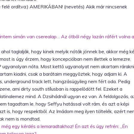
 felé ordítva:) AMERIKÁBAN! (nevetés) Akik már nincsenek
intem simán van cserealap… Az ötbõl négy lazán ráfért volna 
 ahol taglalják, hogy kinek melyik nóták jönnek be, akkor még k
ost is úgy érzem, hogy koncepcióban nem illettek a lemezre.
? ugyanolyan nóta. Most kettõ ugyanolyat nem akartam rárakni
artam kiadni, csak a barátaim meggyõztek, hogy adjam ki. A
, underground track lett, hangzásügyileg nem fért oda. Pedig
ne, ami dirty south stílusban is rappelõdött fel. Ezeket a
 platinalemez mind. A Dzsihádnál ugyan ez van. A feldolgozás, a
nem tagadtam le, hogy Seffyu hatással volt rám, és azt a képi
t is, hogy respektbõl. Az Imádom meg ilyen töltelék, azért ne
sak nem is mondtad.
k, még egy kérdés a lemaradtakhoz! Én azt és úgy refrén: „Én
em teljesen igaz?