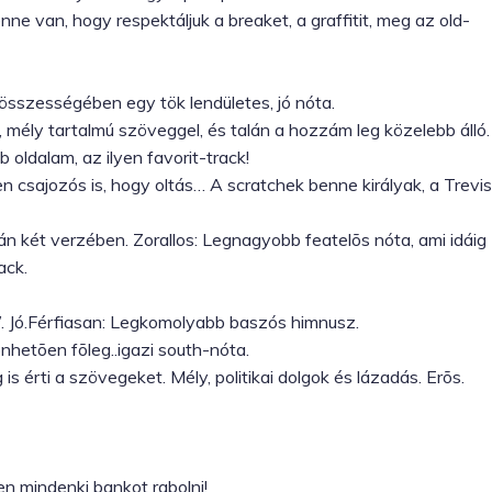
ne van, hogy respektáljuk a breaket, a graffitit, meg az old-
, összességében egy tök lendületes, jó nóta.
mély tartalmú szöveggel, és talán a hozzám leg közelebb álló.
oldalam, az ilyen favorit-track!
csajozós is, hogy oltás… A scratchek benne királyak, a Trevis
án két verzében. Zorallos: Legnagyobb featelõs nóta, ami idáig
ack.
”. Jó.Férfiasan: Legkomolyabb baszós himnusz.
nhetõen fõleg..igazi south-nóta.
s érti a szövegeket. Mély, politikai dolgok és lázadás. Erõs.
ú
n mindenki bankot rabolni!