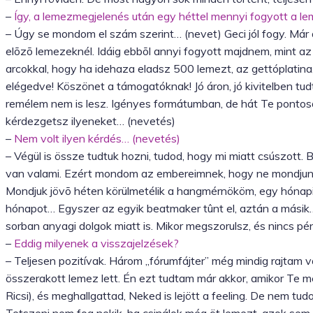
–
Így, a lemezmegjelenés után egy héttel mennyi fogyott a l
– Úgy se mondom el szám szerint… (nevet) Geci jól fogy. Már
elõzõ lemezeknél. Idáig ebbõl annyi fogyott majdnem, mint az
arcokkal, hogy ha idehaza eladsz 500 lemezt, az gettóplatin
elégedve! Köszönet a támogatóknak! Jó áron, jó kivitelben tud
remélem nem is lesz. Igényes formátumban, de hát Te ponto
kérdezgetsz ilyeneket… (nevetés)
–
Nem volt ilyen kérdés… (nevetés)
– Végül is össze tudtuk hozni, tudod, hogy mi miatt csúszott
van valami. Ezért mondom az embereimnek, hogy ne mondjunk 
Mondjuk jövõ héten körülmetélik a hangmérnököm, egy hónapig
hónapot… Egyszer az egyik beatmaker tûnt el, aztán a másik…
sorban anyagi dolgok miatt is. Mikor megszorulsz, és nincs pé
–
Eddig milyenek a visszajelzések?
– Teljesen pozitívak. Három „fórumfájter” még mindig rajtam
összerakott lemez lett. Én ezt tudtam már akkor, amikor Te 
Ricsi), és meghallgattad, Neked is lejött a feeling. De nem tud