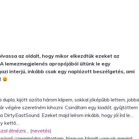
olvassa az oldalt, hogy mikor elkezdtük ezeket az
lt. A lemezmegjelenés apropójából ültünk le egy
igazi interjú, inkább csak egy naplózott beszélgetés, ami
!
a dupla, kijött azóta három klipem, sokkal jóképûbb lettem, jobb
yár végére szeretném kihozni. Csináltam egy kiadót, gyûjtöttem
DirtyEastSound. Ezeket majd leírom inkább, hogy jól írd le…
gy kettõ…
szol átnézni… (nevetés)
en pörgõ üzemmódra váltottam. Nagyon fáradt vagyok megint.