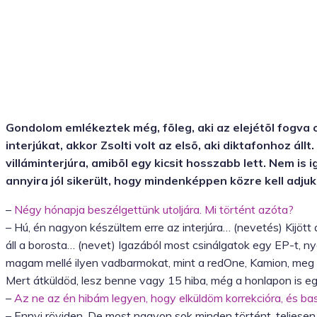
Gondolom emlékeztek még, fõleg, aki az elejétõl fogva 
interjúkat, akkor Zsolti volt az elsõ, aki diktafonhoz ál
villáminterjúra, amibõl egy kicsit hosszabb lett. Nem is 
annyira jól sikerült, hogy mindenképpen közre kell adjuk
–
Négy hónapja beszélgettünk utoljára. Mi történt azóta?
– Hú, én nagyon készültem erre az interjúra… (nevetés) Kijött 
áll a borosta… (nevet) Igazából most csinálgatok egy EP-t, n
magam mellé ilyen vadbarmokat, mint a redOne, Kamion, meg a 
Mert átküldöd, lesz benne vagy 15 hiba, még a honlapon is e
–
Az ne az én hibám legyen, hogy elküldöm korrekcióra, és ba
– Ennyi röviden. De most nagyon sok minden történt, teljes