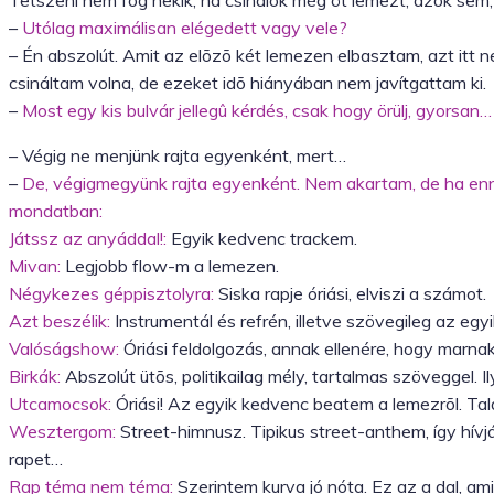
Tetszeni nem fog nekik, ha csinálok még öt lemezt, azok sem
–
Utólag maximálisan elégedett vagy vele?
– Én abszolút. Amit az elõzõ két lemezen elbasztam, azt itt
csináltam volna, de ezeket idõ hiányában nem javítgattam ki.
–
Most egy kis bulvár jellegû kérdés, csak hogy örülj, gyorsan…
– Végig ne menjünk rajta egyenként, mert…
–
De, végigmegyünk rajta egyenként. Nem akartam, de ha en
mondatban:
Játssz az anyáddal!:
Egyik kedvenc trackem.
Mivan:
Legjobb flow-m a lemezen.
Négykezes géppisztolyra:
Siska rapje óriási, elviszi a számot.
Azt beszélik:
Instrumentál és refrén, illetve szövegileg az eg
Valóságshow:
Óriási feldolgozás, annak ellenére, hogy marnak
Birkák:
Abszolút ütõs, politikailag mély, tartalmas szöveggel. I
Utcamocsok:
Óriási! Az egyik kedvenc beatem a lemezrõl. Tal
Wesztergom:
Street-himnusz. Tipikus street-anthem, így hív
rapet…
Rap téma nem téma:
Szerintem kurva jó nóta. Ez az a dal, a