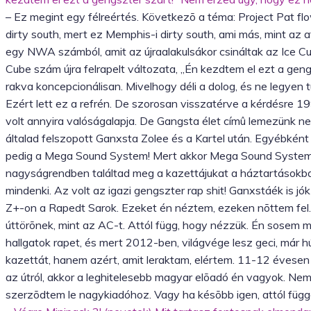
– Ez megint egy félreértés. Következõ a téma: Project Pat flo
dirty south, mert ez Memphis-i dirty south, ami más, mint az 
egy NWA számból, amit az újraalakulsákor csináltak az Ice Cu
Cube szám újra felrapelt változata, „Én kezdtem el ezt a gengs
rakva koncepcionálisan. Mivelhogy déli a dolog, és ne legyen 
Ezért lett ez a refrén. De szorosan visszatérve a kérdésre 
volt annyira valóságalapja. De Gangsta élet címû lemezünk n
általad felszopott Ganxsta Zolee és a Kartel után. Egyébként
pedig a Mega Sound System! Mert akkor Mega Sound Systemet
nagyságrendben találtad meg a kazettájukat a háztartásokban
mindenki. Az volt az igazi gengszter rap shit! Ganxstáék is 
Z+-on a Rapedt Sarok. Ezeket én néztem, ezeken nõttem fel. 
úttörõnek, mint az AC-t. Attól függ, hogy nézzük. Én sosem 
hallgatok rapet, és mert 2012-ben, világvége lesz geci, már 
kazettát, hanem azért, amit leraktam, elértem. 11-12 évesen 
az útról, akkor a leghitelesebb magyar elõadó én vagyok. Nem 
szerzõdtem le nagykiadóhoz. Vagy ha késõbb igen, attól függe