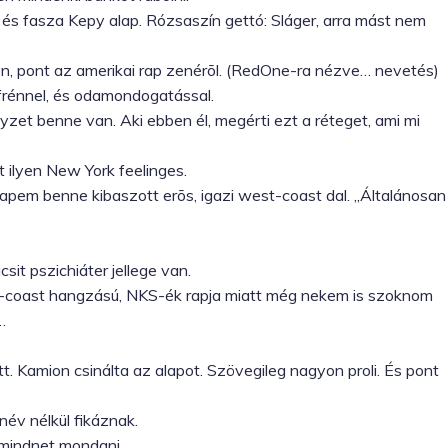
2010.05.13.
, és fasza Kepy alap. Rózsaszín gettó: Sláger, arra mást nem
n, pont az amerikai rap zenérõl. (RedOne-ra nézve… nevetés)
Tumblr
frénnel, és odamondogatással.
et benne van. Aki ebben él, megérti ezt a réteget, ami mi
ilyen New York feelinges.
rapem benne kibaszott erõs, igazi west-coast dal. „Általánosan
sit pszichiáter jellege van.
t-coast hangzású, NKS-ék rapja miatt még nekem is szoknom
g…
 Kamion csinálta az alapot. Szövegileg nagyon proli. És pont
év nélkül fikáznak.
k mindnet mondani.