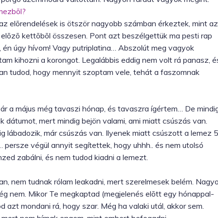
emezbõl?
 az elõrendelések is ötször nagyobb számban érkeztek, mint az
 elõzõ kettõbõl összesen. Pont azt beszélgettük ma pesti rap
a, én úgy hívom! Vagy putriplatina… Abszolút meg vagyok
tam kihozni a korongot. Legalábbis eddig nem volt rá panasz, é
san tudod, hogy mennyit szoptam vele, tehát a faszomnak
. Bár a május még tavaszi hónap, és tavaszra ígértem… De mindi
dátumot, mert mindig bejön valami, ami miatt csúszás van.
 lábadozik, már csúszás van. Ilyenek miatt csúszott a lemez 
 persze végül annyit segítettek, hogy uhhh.. és nem utolsó
nzed zabálni, és nem tudod kiadni a lemezt.
 van, nem tudnak rólam leakadni, mert szerelmesek belém. Nagy
még nem. Mikor Te megkaptad (megjelenés elõtt egy hónappal-
od azt mondani rá, hogy szar. Még ha valaki utál, akkor sem.