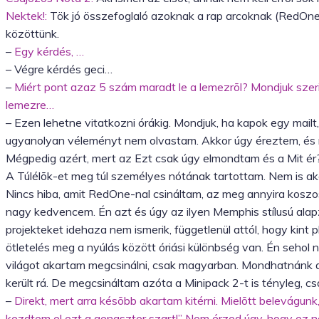
Nektek!:
Tök jó összefoglaló azoknak a rap arcoknak (RedOne
közöttünk.
–
Egy kérdés, …
– Végre kérdés geci…
–
Miért pont azaz 5 szám maradt le a lemezrõl? Mondjuk szer
lemezre…
– Ezen lehetne vitatkozni órákig. Mondjuk, ha kapok egy mailt,
ugyanolyan véleményt nem olvastam. Akkor úgy éreztem, és m
Mégpedig azért, mert az Ezt csak úgy elmondtam és a Mit ér
A Túlélõk-et meg túl személyes nótának tartottam. Nem is ak
Nincs hiba, amit RedOne-nal csináltam, az meg annyira koszos
nagy kedvencem. Én azt és úgy az ilyen Memphis stílusú alapze
projekteket idehaza nem ismerik, függetlenül attól, hogy kint
ötletelés meg a nyúlás között óriási különbség van. Én sehol 
világot akartam megcsinálni, csak magyarban. Mondhatnánk az
került rá. De megcsináltam azóta a Minipack 2-t is tényleg, c
–
Direkt, mert arra késõbb akartam kitérni. Mielõtt belevágun
kezdtem el ezt a gengszter szart!” Nem érzed úgy, hogy ez n