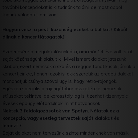
további koncepciókat is ki tudnánk találni, de most abból
tudunk válogatni, ami van.
Hogyan veszi a pesti közönség ezeket a bulikat? Kikből
állnak a koncertlátogatók?
Szerencsére a megalakulásunk óta, ami már 14 éve volt, stabil
saját közönségünk alakult ki. Mivel ismert dalokat játszunk
skában, ezért nemcsak a ska és a reggae fanatikusok járnak a
koncertjeinkre, hanem azok is, akik szeretik az eredeti dalokat,
mondhatjuk csúnya szóval úgy is, hogy retro-rajongók.
Egészen speciális a rajongótábor összetétele, nemcsak
stílusokat tekintve, de korosztályilag is: tizenhat-tizennyolc
évesek éppúgy előfordulnak, mint hatvanasok.
Nektek 3 feldolgozásotok van Spotyn. Nálatok ez a
koncepció, vagy esetleg terveztek saját dalokat és
lemezt ?
Saját dalokat nem tervezünk, szinte mindenkinek van másik