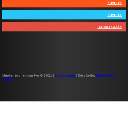
KÖVETÉS
64
Követő
KÖVETÉS
1,348
Feliratkozó
FELIRATKOZÁS
Minden jog fenntartva © 2021 |
Impresszum
| Készítette:
Smartcloud
Digital