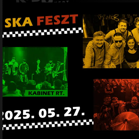
Nagyjából 20-25 éve annak, hogy a nemzetközi
trendekkel együtt lett a ska műfajnak itthon egy
felfutása. Ti hogy látjátok itthon a műfaj helyzetét
jelenleg ?
Akkoriban valóban rengeteg zenekar indult, és a PASO is
biztosan sok új banda születését inspirálta. Az elmúlt években
elég nagy a pangás: kevés a koncert, kevés a zenekar, kevés
a lehetőség. Remélem, azért még lesz újabb hulláma
valamikor. De talán máshol sem pörög annyira a műfaj. Ettől
még szeretjük, hogy épp nem divatos.
Május 27.-én a Kobuciban 3 ska banda lép fel egy
tematikus estén. Ti általában is szerveztek ilyeneket. Ez