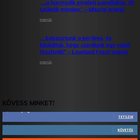
„…a harmadik emeleti panellakás, itt
születik minden.” – Mhorai interjú
Interjúk
„…bebasztunk a kertben, és
kitaláltuk, hogy csinálunk egy saját
fesztivált” – Lowland Feszt interjú
Interjúk
KÖVESS MINKET!
2,844
Rajongók
TETSZIK
1,731
Követő
KÖVETÉS
44
Követő