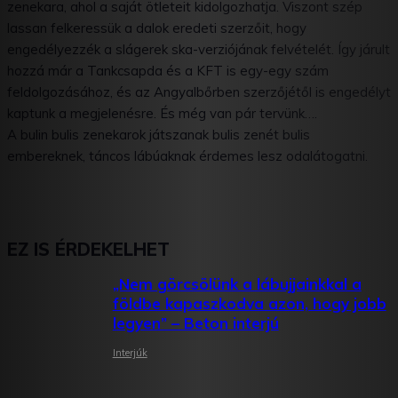
zenekara, ahol a saját ötleteit kidolgozhatja. Viszont szép
lassan felkeressük a dalok eredeti szerzőit, hogy
engedélyezzék a slágerek ska-verziójának felvételét. Így járult
hozzá már a Tankcsapda és a KFT is egy-egy szám
feldolgozásához, és az Angyalbőrben szerzőjétől is engedélyt
kaptunk a megjelenésre. És még van pár tervünk….
A bulin bulis zenekarok játszanak bulis zenét bulis
embereknek, táncos lábúaknak érdemes lesz odalátogatni.
EZ IS ÉRDEKELHET
„Nem görcsölünk a lábujjainkkal a
földbe kapaszkodva azon, hogy jobb
legyen” – Beton interjú
Interjúk