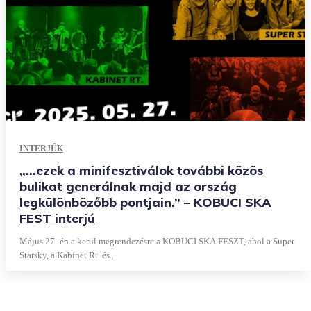
INTERJÚK
„…ezek a minifesztiválok további közös
bulikat generálnak majd az ország
legkülönbözőbb pontjain.” – KOBUCI SKA
FEST interjú
Május 27.-én a kerül megrendezésre a KOBUCI SKA FESZT, ahol a Super
Starsky, a Kabinet Rt. és...