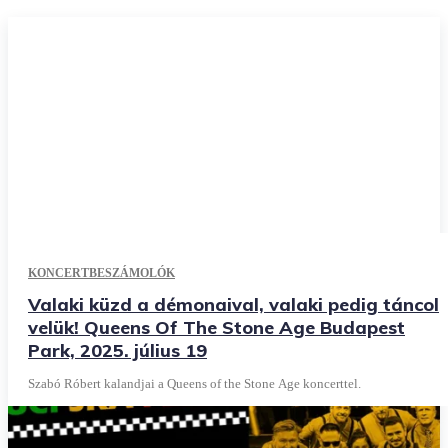
KONCERTBESZÁMOLÓK
Valaki küzd a démonaival, valaki pedig táncol
velük! Queens Of The Stone Age Budapest
Park, 2025. július 19
Szabó Róbert kalandjai a Queens of the Stone Age koncerttel.