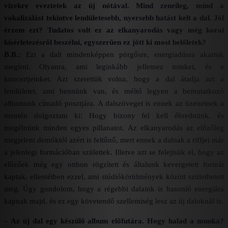
vizekre eveztetek az új nótával. Mind zeneileg, mind a
vokalizálást tekintve lendületesebb, nyersebb hatást kelt a dal. Jól
érzem ezt? Tudatos volt ez az elkanyarodás vagy még korai
kísérletezésről beszélni, egyszerűen ez jött ki most belőletek?
B.B.:
Ezt a dalt mindenképpen pörgősre, energiadúsra akartuk
megírni. Olyanra, ami leginkább jellemez minket, és a
koncertjeinket. Azt szerettük volna, hogy a dal átadja azt a
lendületet, ami bennünk van, és méltó legyen a bemutatkozó
albumunk címadó posztjára. A dalszöveget is ennek az üzenetnek a
mentén dolgoztam ki: Hogy bizony fel kell ébrednünk, és
megélnünk minden egyes pillanatot. Az elkanyarodás az előzőleg
megjelent demóktól azért is feltűnő, mert ennek a dalnak a riffjei már
a jelenlegi formációban születtek. Illetve azt se felejtsük el, hogy az
előzőek még egy otthon rögzített és általunk kevergetett formát
kaptak, ellentétben ezzel, ami stúdiókörülmények között születhetett
meg. Úgy gondolom, hogy a régebbi dalaink is hasonló energiára
kapnak majd, és ez egy követendő szellemiség lesz az új daloknál is.
– Az új dal egy készülő album előfutára. Hogy halad a munka?