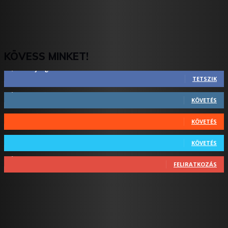
KÖVESS MINKET!
2,844
Rajongók
TETSZIK
1,731
Követő
KÖVETÉS
44
Követő
KÖVETÉS
64
Követő
KÖVETÉS
1,348
Feliratkozó
FELIRATKOZÁS