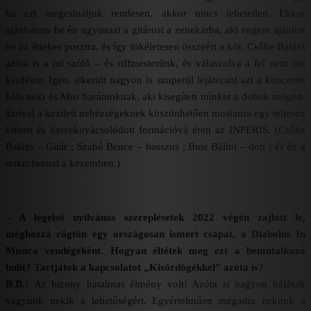
ha ezt megcsináljuk rendesen, akkor nincs lehetetlen. Ekkor
ajánlottam be én ugyanazt a gitárost a zenekarba, aki engem ajánlott
be az énekes posztra, és így tökéletesen összeért a kör. Csőke Balázs
azóta is a mi szóló – és riffmesterünk, és válaszolva a fel nem tett
kérdésre: Igen, sikerült nagyon is szuperül lejátszani azt a koncertet
hála neki és Misi barátunknak, aki kisegített minket a dobok mögött.
Szóval a kezdeti nehézségeknek köszönhetően mostanra egy teljesen
kiforrt és összekovácsolódott formációvá érett az INFER!S. (Csőke
Balázs – Gitár ; Szabó Bence – basszus ; Busi Bálint – dob ; és én a
mikrofonnal a kezemben.)
– A legelső nyilvános szereplésetek 2022 végén zajlott le,
méghozzá rögtön egy országosan ismert csapat, a Diabolus In
Musica vendégeként. Hogyan éltétek meg ezt a bemutatkozó
bulit? Tartjátok a kapcsolatot „Kisördögékkel” azóta is?
B.B.:
Az bizony hatalmas élmény volt! Azóta is nagyon hálásak
vagyunk nekik a lehetőségért. Egyértelműen megadta nekünk a