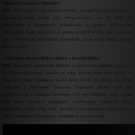
Mikorra várható a folytatás?
B.B.:
Első körben 3 dal került felvételre. Az egyiket már hallhattad, a
következő kettő pedig már célegyenesben van. A többi dal
felvételeibe is hamarosan belehúzunk és szépen fokozatosan
osztogatjuk majd meg őket az album megjelenéséig, amit valahova
2025 tavaszának környékére képzelünk, aztán majd alakul, ahogy
hozza az élet.
– Hol lehet elcsípni titeket élőben a közeljövőben?
B.B.:
Reméljük minél több helyen! Legközelebb például május 19-
én Balmazújvároson, viszont ez még annyira friss infó nekem is,
hogy nincsenek részleteim. Aztán július 20-án akusztikus formában
fellépünk a Debreceni Utcazene Napokon. Illetve mint már
említettem, az a hatalmas lehetőség nyílt meg előttünk, hogy a Wild
East Rock fesztivál színpadán zenélhetünk augusztus 8-án,
mégpedig a Sing Sing előtt. További koncertjeinkkel kapcsolatban
majd Facebook és Instagram oldalunkon jelentkezünk.