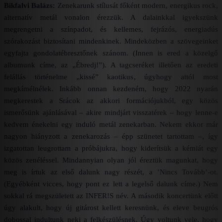
Bikfalvi Balázs:
Zenekarunk stílusát főként modern, energikus rock,
alternatív metál vonalon érezzük. A dalainkkal igyekszünk
megrengetni a színpadot, és kellemes, fejrázós, energiadús
szórakozást biztosítani mindenkinek. Mindeközben a szövegeinket
egyfajta gondolatébresztőnek szánom. (Innen is ered a közelgő
albumunk címe, az „Ébredj!”).
A tagcseréket illetően az eredeti
felállás történelme „kissé” kaotikus, úgyhogy attól most
megkímélnélek. Inkább onnan kezdeném, hogy 2022 nyarán
megkerestek a Srácok az akkori formációjukból, egy közös
ismerősünk ajánlásával – akire mindjárt visszatérek – hogy lenne-e
kedvem énekelni egy induló metál zenekarban. Nekem ekkor már
nagyon hiányzott a zenekarozás – épp szünetet tartottam –, így
izgatottan leugrottam a próbájukra, hogy kiderítsük a kémiát egy
közös zenéléssel. Mindannyian olyan jól éreztük magunkat, hogy
meg is írtuk az első dalunk nagy részét, a ’Nincs Tovább’-ot.
(Egyébként vicces, hogy pont ez lett a legelső dalunk címe.) Nem
sokkal rá megszületett az INFER!S név. A második koncertünk előtt
úgy alakult, hogy új gitárost kellett keresnünk, és eleve beugrós
dobossal indultunk neki a felkészülésnek. Úgy voltunk vele, hogy