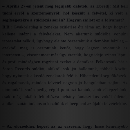
– Április 27-én jelent meg legújabb dalotok, az Ébredj! Mit kell
tudni erről a szerzeményről: hol készült a felvétel, ki volt a
segítségetekre a stúdiózás során? Hogyan zajlott ez a folyamat?
B.B.:
Gyakorlatilag a zenekar születése óta téma az, hogy hogyan
kellene intézni a felvételeket. Nem akartunk stúdióba vonulni
tapasztalat nélkül, úgyhogy eleinte összeraktuk a demókat házilag –
ezekből meg is osztottunk kettőt, hogy legyen nyomunk az
interneten –, viszont most már úgy éreztük, hogy ideje szintet lépni,
és profi minőségben rögzíteni ezeket a demókat. Felkerestük hát a
Saron Records stúdiót, akikről sok jót hallottunk, többek között,
hogy nyitottak a kezdő zenekarok felé is. Hihetetlenül segítőkészek,
és rugalmasak, minden felvétel nagyon jó hangulatban zajlott. Az
utómunkák során pedig végül pont azt kaptuk, amit elképzeltünk,
csak még inkább felturbózva néhány fantasztikus vokál ötlettel,
amiket azután tudatosan kezdtünk el beépíteni az újabb felvételekbe.
– Az előzőekhez képest az az érzésem, hogy kissé keményebb