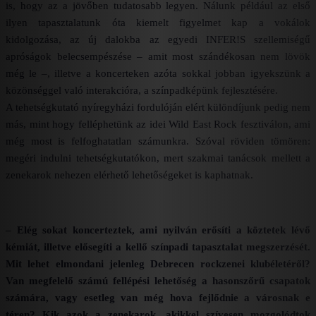
is, hogy az a jövőben tudatosabb legyen. Nálunk például az első
ilyen tapasztalatunk óta kiemelt figyelmet kap a vokálok
kidolgozása, az új dalokba az egyedi INFER!S szellemiségű
apróságok belecsempészése – amit most szándékosan nem lövök
még le –, illetve a koncerteken azóta sokkal jobban igyekszünk a
közönséggel való interakcióra, a színpadképünk fejlesztésére.
A tehetségkutató nyíregyházi fordulóján elért különdíjunk pedig nem
más, mint hogy felléphetünk az idei Wild East Rock fesztiválon, ami
még most is felfoghatatlan számunkra.
Szóval röviden tömören:
megéri indulni tehetségkutatókon, mert szakmai tanácsok mellett a
zenekarok nehezen elérhető lehetőségeket is kaphatnak.
– Elég sokat koncerteztek, ami nyilván erősíti a köztetek lévő
kémiát, illetve elősegíti a kellő színpadi tapasztalat megszerzését.
Mit lehet elmondani jelenleg Debrecen rockzenei klubéletéről?
Van megfelelő számú fellépési lehetőség a hasonszőrű csapatok
számára, vagy esetleg van még hova fejlődnie a városnak e
téren? Kik azok a zenekarok, akikkel szívesen mozgolódtok