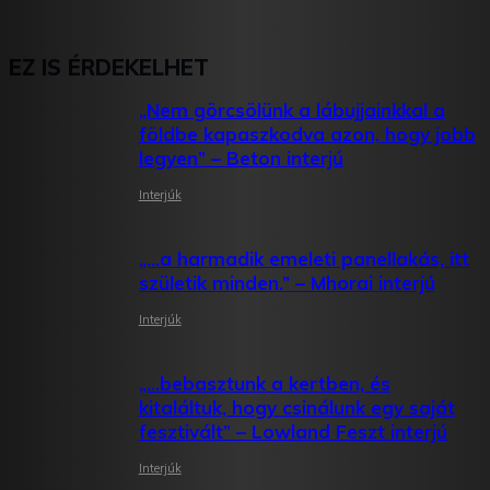
EZ IS ÉRDEKELHET
„Nem görcsölünk a lábujjainkkal a
földbe kapaszkodva azon, hogy jobb
legyen” – Beton interjú
Interjúk
„…a harmadik emeleti panellakás, itt
születik minden.” – Mhorai interjú
Interjúk
„…bebasztunk a kertben, és
kitaláltuk, hogy csinálunk egy saját
fesztivált” – Lowland Feszt interjú
Interjúk