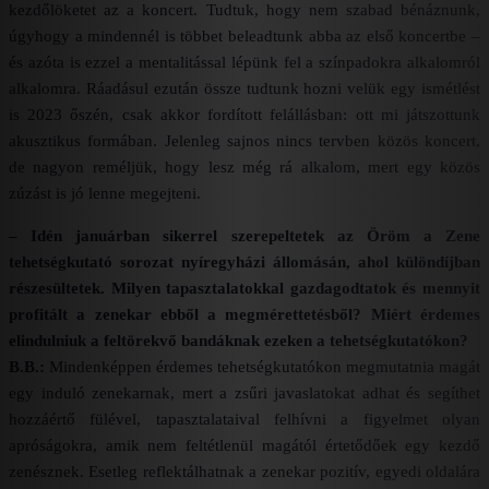
kezdőlöketet az a koncert. Tudtuk, hogy nem szabad bénáznunk,
úgyhogy a mindennél is többet beleadtunk abba az első koncertbe –
és azóta is ezzel a mentalitással lépünk fel a színpadokra alkalomról
alkalomra. Ráadásul ezután össze tudtunk hozni velük
egy ismétlést
is 2023 őszén, csak akkor fordított felállásban: ott mi játszottunk
akusztikus formában. Jelenleg sajnos nincs tervben közös koncert,
de nagyon reméljük, hogy lesz még rá alkalom, mert egy közös
zúzást is jó lenne megejteni.
– Idén januárban sikerrel szerepeltetek az Öröm a Zene
tehetségkutató sorozat nyíregyházi állomásán, ahol különdíjban
részesültetek. Milyen tapasztalatokkal gazdagodtatok és mennyit
profitált a zenekar ebből a megmérettetésből? Miért érdemes
elindulniuk a feltörekvő bandáknak ezeken a tehetségkutatókon?
B.B.:
Mindenképpen érdemes tehetségkutatókon megmutatnia magát
egy induló zenekarnak, mert a zsűri javaslatokat adhat és segíthet
hozzáértő fülével, tapasztalataival felhívni a figyelmet olyan
apróságokra, amik nem feltétlenül magától értetődőek egy kezdő
zenésznek. Esetleg reflektálhatnak a zenekar pozitív, egyedi oldalára