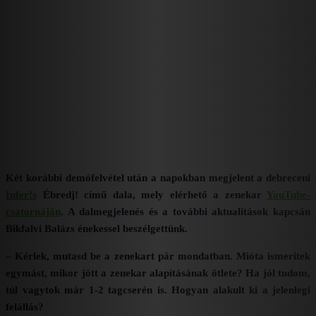
Két korábbi demófelvétel után a napokban megjelent a debreceni
Infer!s
Ébredj! című dala, mely elérhető a zenekar
YouTube-
csatornáján
. A dalmegjelenés és a további aktualitások kapcsán
Bikfalvi Balázs énekessel beszélgettünk.
– Kérlek, mutasd be a zenekart pár mondatban. Mióta ismeritek
egymást, mikor jött a zenekar alapításának ötlete? Ha jól tudom,
túl vagytok már 1-2 tagcserén is. Hogyan alakult ki a jelenlegi
felállás?