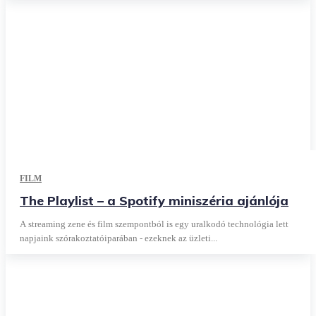
FILM
The Playlist – a Spotify miniszéria ajánlója
A streaming zene és film szempontból is egy uralkodó technológia lett
napjaink szórakoztatóiparában - ezeknek az üzleti...