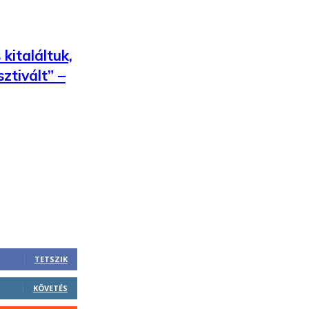
kitaláltuk,
ztivált” –
TETSZIK
KÖVETÉS