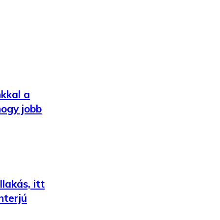
nkkal a
hogy jobb
akás, itt
nterjú