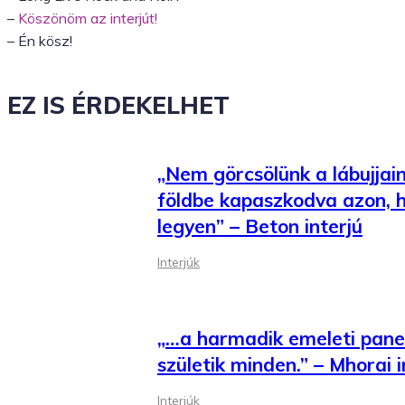
–
Köszönöm az interjút!
– Én kösz!
EZ IS ÉRDEKELHET
„Nem görcsölünk a lábujjai
földbe kapaszkodva azon, 
legyen” – Beton interjú
Interjúk
„…a harmadik emeleti panell
születik minden.” – Mhorai i
Interjúk