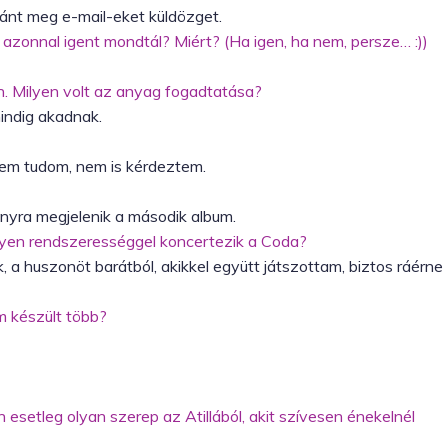
ránt meg e-mail-eket küldözget.
 azonnal igent mondtál? Miért? (Ha igen, ha nem, persze… :))
n. Milyen volt az anyag fogadtatása?
mindig akadnak.
, nem tudom, nem is kérdeztem.
onyra megjelenik a második album.
ilyen rendszerességgel koncertezik a Coda?
 a huszonöt barátból, akikkel együtt játszottam, biztos ráérne
m készült több?
jú
 esetleg olyan szerep az Atillából, akit szívesen énekelnél
2011.03.15.