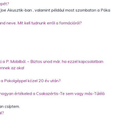
repét?
oe Akusztik-ban , valamint például most szombaton a Póka
d neve. Mit kell tudnunk errõl a formációról?
i a P. Mobilból. – Biztos unod már, ha ezzel kapcsolatban
 ennek az oka!
.
ok a Pokolgéppel közel 20 év után?
hogyan értékeled a Csakazértis-Te sem vagy más-Túlélõ
ban csíptem.
al?