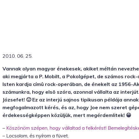
2010. 06. 25.
Vannak olyan magyar énekesek, akiket méltán nevezhet
aki megjárta a P. Mobilt, a Pokolgépet, de számos rock-op
Isten kardja címû rock-operában, de énekelt az 1956-A
számunkra, hogy elsõ szóra, azonnal vállalta az interjú
Józsefet! 🙂 Ez az interjú sajnos tipikusan példája annak
megfogalmazott kérés, és az, hogy Joe nem szeret gépe
érdekességképpen közüljük, mert megérdemlitek! 😀
–
Köszönöm szépen, hogy vállaltad a felkérést! Bemelegítésk
– Locsolom, és nyírom a füvet.