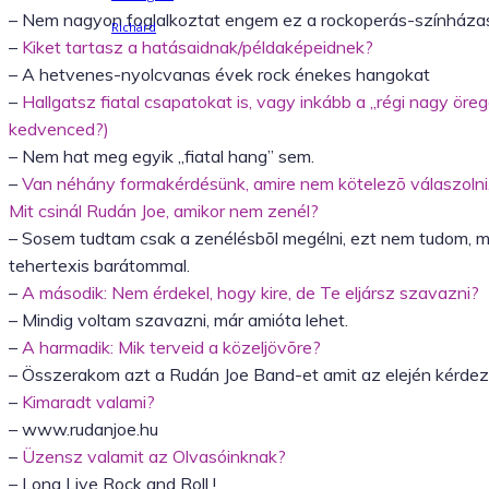
– Nem nagyon foglalkoztat engem ez a rockoperás-színház
–
Kiket tartasz a hatásaidnak/példaképeidnek?
Facebook
X
WhatsApp
– A hetvenes-nyolcvanas évek rock énekes hangokat
–
Hallgatsz fiatal csapatokat is, vagy inkább a „régi nagy öreg
kedvenced?)
– Nem hat meg egyik „fiatal hang” sem.
–
Van néhány formakérdésünk, amire nem kötelezõ válaszolni, 
Mit csinál Rudán Joe, amikor nem zenél?
– Sosem tudtam csak a zenélésbõl megélni, ezt nem tudom, mely
tehertexis barátommal.
–
A második: Nem érdekel, hogy kire, de Te eljársz szavazni?
– Mindig voltam szavazni, már amióta lehet.
–
A harmadik: Mik terveid a közeljövõre?
– Összerakom azt a Rudán Joe Band-et amit az elején kérdezté
–
Kimaradt valami?
– www.rudanjoe.hu
–
Üzensz valamit az Olvasóinknak?
– Long Live Rock and Roll !