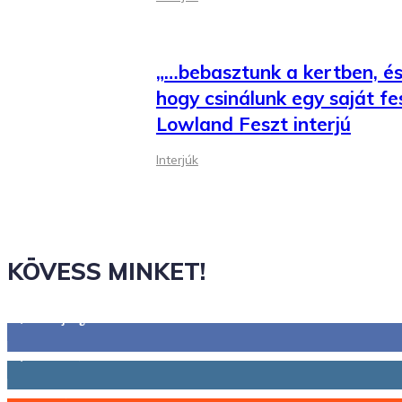
„…bebasztunk a kertben, és 
hogy csinálunk egy saját fes
Lowland Feszt interjú
Interjúk
KÖVESS MINKET!
2,844
Rajongók
1,731
Követő
44
Követő