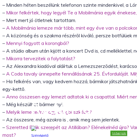
– Minden héten beszélünk telefonon szinte mindenkivel, a Ló
–
Mikor felkértek, hogy legyél Te a Mobilmánia egyik énekese,
– Mert mert jó ötletnek tartottam.
–
A Mobilmánia lemeze már több, mint egy éve van a polcoko
– A közönség és a szakma részérõl kiváló, persze botfülüek 
–
Mennyi fogyott a korongból?
– A stúdio album után kijött a koncert Dvd is, cd melléklettel
–
Mikorra tervezitek a folytatást?
– Az Alexandra kiadóval aláírtuk a Lemezszerzõdést, karács
–
A Coda tavaly ünnepelte fennállásának 25. Évfordulóját. M
– Ha felkérés van, vagy kedvem hozzá, bármikor játszhatnánk,
egy-kettõ.
–
Anno összesen egy lemezt adtatok ki a csapattal. Miért ne
Rudán Joe inter
– Még készülhet bármennyi.
–
Melyik lemezedre vagy a legbüszkébb?
– Az összesre, még azokra is , amik meg sem jelentek.
–
Szeretted Ellák szerepét az Atillában? Elénekelnéd újra? Van
Írta
Interjúk
Szénégető Richárd
most?