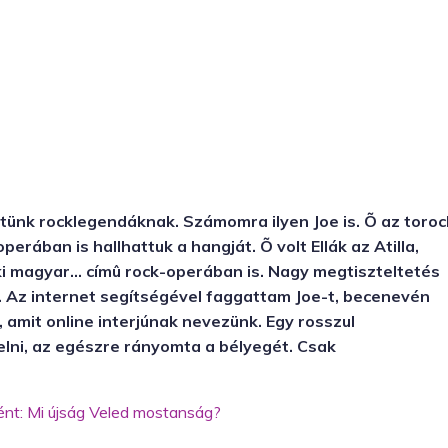
ünk rocklegendáknak. Számomra ilyen Joe is. Õ az toroc
erában is hallhattuk a hangját. Õ volt Ellák az Atilla,
ki magyar… címû rock-operában is. Nagy megtiszteltetés
t. Az internet segítségével faggattam Joe-t, becenevén
, amit online interjúnak nevezünk. Egy rosszul
lni, az egészre rányomta a bélyegét. Csak
ént: Mi újság Veled mostanság?