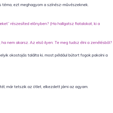
as téma, ezt meghagyom a színész-mûvészeknek.
Tumblr
eket” részesíted elõnyben? (Ha hallgatsz fiatalokat, ki a
ha nem akarsz. Az elsõ ilyen: Te meg tudsz élni a zenélésbõl?
ik okostojás találta ki, most például bútort fogok pakolni a
l, már tetszik az ötlet, elkezdett járni az agyam.