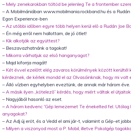
–
Mely zenekarokban töltöd be jelenleg Te a frontember sze
– A Mobilmániában www.mobilmania.rockband.hu és a Rudán J
Egon Experience-ben
–
Az utóbbi idõben egyre több helyen kerül elõ a Rudán Joe Ban
– Én még errõl nem hallottam, de jó ötlet!
–
Kik alkotják az együttest?
– Beszavazhatnánk a tagokat!
–
Mikorra várhatjuk az elsõ hanganyagot?
– Majd kiforrja magát!
–
Két évvel ezelõtt elég zavaros körülmények között kerültél k
kérdeznek, de kérlek mondd el az Olvasóinknak, hogy mi volt
– Álló vízben egyhelyben eveztünk, de annak már három éve
–
A másik ilyen „kötelezõ” kérdés, hogy miért váltak el útjait
– Nagyjából hasonló az eset.
–
A három kedvenc 'Gép lemezemet Te énekelted fel. Utólag 
anyagokat?
– Az Adj új eröt, és a Vedd el ami jár-t, valamint a Gép-et job
–
Milyen a viszonyod most a P. Mobil, illetve Pokolgép tagokk