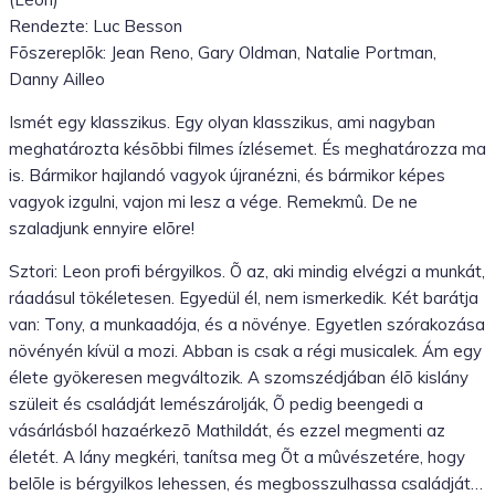
Rendezte: Luc Besson
Fõszereplõk: Jean Reno, Gary Oldman, Natalie Portman,
Danny Ailleo
Ismét egy klasszikus. Egy olyan klasszikus, ami nagyban
meghatározta késõbbi filmes ízlésemet. És meghatározza ma
is. Bármikor hajlandó vagyok újranézni, és bármikor képes
vagyok izgulni, vajon mi lesz a vége. Remekmû. De ne
szaladjunk ennyire elõre!
Sztori: Leon profi bérgyilkos. Õ az, aki mindig elvégzi a munkát,
ráadásul tökéletesen. Egyedül él, nem ismerkedik. Két barátja
van: Tony, a munkaadója, és a növénye. Egyetlen szórakozása
növényén kívül a mozi. Abban is csak a régi musicalek. Ám egy
élete gyökeresen megváltozik. A szomszédjában élõ kislány
szüleit és családját lemészárolják, Õ pedig beengedi a
vásárlásból hazaérkezõ Mathildát, és ezzel megmenti az
életét. A lány megkéri, tanítsa meg Õt a mûvészetére, hogy
belõle is bérgyilkos lehessen, és megbosszulhassa családját…