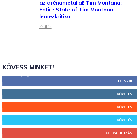
az arénametallal! Tim Montana:
Entire State of Tim Montana
lemezkritika
Kritikák
KÖVESS MINKET!
2,844
Rajongók
TETSZIK
1,731
Követő
KÖVETÉS
44
Követő
KÖVETÉS
64
Követő
KÖVETÉS
1,348
Feliratkozó
FELIRATKOZÁS