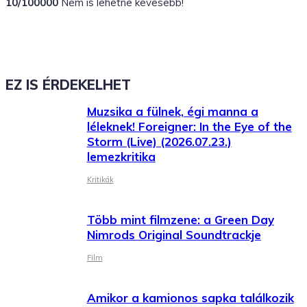
10/100000
Nem is lehetne kevesebb!
EZ IS ÉRDEKELHET
Muzsika a fülnek, égi manna a
léleknek! Foreigner: In the Eye of the
Storm (Live) (2026.07.23.)
lemezkritika
Kritikák
Több mint filmzene: a Green Day
Nimrods Original Soundtrackje
Film
Amikor a kamionos sapka találkozik