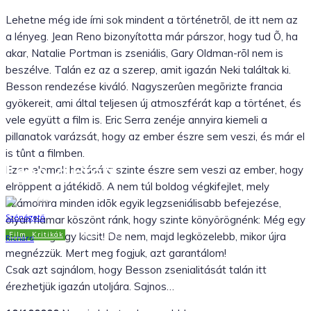
Lehetne még ide írni sok mindent a történetrõl, de itt nem az
a lényeg. Jean Reno bizonyította már párszor, hogy tud Õ, ha
akar, Natalie Portman is zseniális, Gary Oldman-rõl nem is
beszélve. Talán ez az a szerep, amit igazán Neki találtak ki.
Besson rendezése kiváló. Nagyszerûen megõrizte francia
gyökereit, ami által teljesen új atmoszférát kap a történet, és
vele együtt a film is. Eric Serra zenéje annyira kiemeli a
pillanatok varázsát, hogy az ember észre sem veszi, és már el
is tûnt a filmben.
Leon, a Profi
Ezen elemek hatására szinte észre sem veszi az ember, hogy
elröppent a játékidõ. A nem túl boldog végkifejlet, mely
Írta
számomra minden idõk egyik legzseniálisabb befejezése,
Szénégető Richárd
olyan hamar köszönt ránk, hogy szinte könyörögnénk: Még egy
Film
Kritikák
kicsit! Még egy kicsit! De nem, majd legközelebb, mikor újra
2011.03.15.
megnézzük. Mert meg fogjuk, azt garantálom!
Csak azt sajnálom, hogy Besson zsenialitását talán itt
Facebook
X
WhatsApp
Tumblr
érezhetjük igazán utoljára. Sajnos…