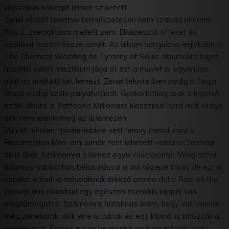
klasszikus koncept lemez született.
Zenei részét tekintve természetesen nem szabad elmenni
Roy Z. zsenialitása mellett sem. Elképesztő riffeket és
szólókat hozott össze ismét. Az album hangulata leginkább a
The Chemical Wedding és Tyranny of Souls albumokra hajaz,
hasonló sötét misztikum járja át ezt a művet is, ugyanúgy,
mint az említett két lemezt. Zenei tekintetben pedig átfogja
Bruce eddigi szóló pályafutását. Gyakorlatilag csak a legelső
szóló album, a Tattooed Millionaire klasszikus hard rock világa,
ami nem jelenik meg az új lemezen.
Van itt minden: modernebbre vett heavy metal, mint a
Resurrection Men, ami simán fent lehetett volna a Chemical-
on is akár. Számomra a lemez egyik csúcspontja főleg azzal
doomos-sabbathos belasulással a dal közepe táján, de ezt a
vonalat erősíti a másodiknak érkező promo dal a Rain on the
Graves ami ráadásul egy egészen zseniális klippel van
megtámogatva. Számomra hatalmas öröm, hogy van vannak
még zenekarok, akik erre is adnak és egy klipből is kihozzák a
maximumot. Sajnos egyre kevesebb az ilyen előadó vagy