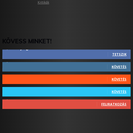
Kritikák
KÖVESS MINKET!
2,844
Rajongók
TETSZIK
1,731
Követő
KÖVETÉS
44
Követő
KÖVETÉS
64
Követő
KÖVETÉS
1,348
Feliratkozó
FELIRATKOZÁS