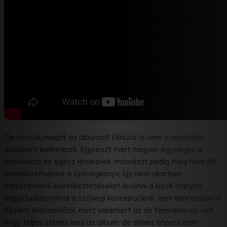
De nézzük magát az albumot! Először is nem szeretném
dalokként kielemezni. Egyrészt mert nagyon egységes a
színvonala az egész lemeznek, másrészt pedig még nem állt
rendelkezésemre a szövegkönyv, így nem akartam
messzemenő következtetéseket levonni a kissé hiányos
angol tudásommal a szövegi koncepciókról. Igen koncepciókról
és nem koncepcióról, mert valamiért az én fejemben az volt,
hogy teljes sztoris lesz az album, de ehhez képest nem