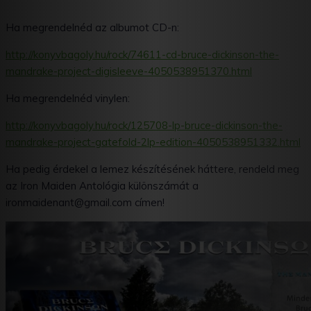
Ha megrendelnéd az albumot CD-n:
http://konyvbagoly.hu/rock/74611-cd-bruce-dickinson-the-
mandrake-project-digisleeve-4050538951370.html
Ha megrendelnéd vinylen:
http://konyvbagoly.hu/rock/125708-lp-bruce-dickinson-the-
mandrake-project-gatefold-2lp-edition-4050538951332.html
Ha pedig érdekel a lemez készítésének háttere, rendeld meg
az Iron Maiden Antológia különszámát a
ironmaidenant@gmail.com címen!