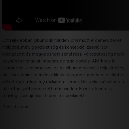
Ott rejlik ebben albumban minden, ami miatt érdemes zenét
hallgatni, mély gondolatiság és koncepció, zseniálisan
kidolgozott és megvalósított zenei rész, változatosság mellé
egységes hangulat, modern, de tradicionális. Akárhogy is
csűrhetem-csavarhatom, ez az album maximális teljesítmény,
ami csak amiatt nem lesz klasszikus, mert már nem azokat az
időket éljük mikor egy rock/metal lemez klasszikussá válhatna,
túlzottan széttöredezett már minden. Ennek ellenére is
tényleg csak ajánlani tudom mindenkinek!
Óriási tíz pont.