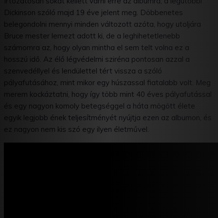
Irtózatosan sokat kellett várni erre az albumra, a legutóbbi
Dickinson szóló majd 19 éve jelent meg. Döbbenetes
belegondolni mennyi minden változott azóta, hogy utoljára
Bruce mester lemezt adott ki, de a leghihetetlenebb
számomra az, hogy olyan mintha el sem telt volna ez a
hosszú idő. Az élő légvédelmi sziréna pontosan azzal a
szenvedéllyel és lendülettel tért vissza a szóló
pályafutásához, mint mikor egy húszassal fiatalabb volt. Meg
merem kockáztatni, hogy így több mint 40 éves pályafutással
és egy nagyon komoly betegséggel a háta mögött élete
egyik legjobb ének teljesítményét nyújtja ezen az albumon, és
ez nagyon nem kis szó egy ilyen életművel.