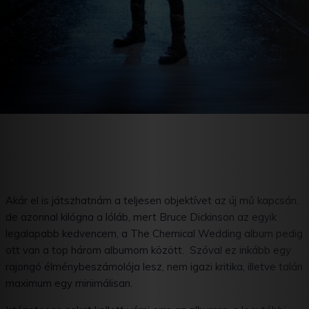
Akár el is játszhatnám a teljesen objektívet az új mű kapcsán,
de azonnal kilógna a lóláb, mert Bruce Dickinson az egyik
legalapabb kedvencem, a The Chemical Wedding album pedig
ott van a top három albumom között. Szóval ez inkább egy
rajongó élménybeszámolója lesz, nem igazi kritika, illetve talán
maximum egy minimálisan.