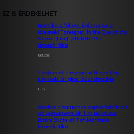
EZ IS ÉRDEKELHET
Muzsika a fülnek, égi manna a
léleknek! Foreigner: In the Eye of the
Storm (Live) (2026.07.23.)
lemezkritika
Kritikák
Több mint filmzene: a Green Day
Nimrods Original Soundtrackje
Film
Amikor a kamionos sapka találkozik
az arénametallal! Tim Montana:
Entire State of Tim Montana
lemezkritika