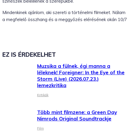
színészek beleillenek a szerepükbe.
Mindenkinek ajánlom, aki szereti a történelmi filmeket. Nálam
a megfelelő összhang és a meggyőzés elérésének okán 10/7
EZ IS ÉRDEKELHET
Muzsika a fülnek, égi manna a
léleknek! Foreigner: In the Eye of the
Storm (Live) (2026.07.23.)
lemezkritika
Kritikák
Több mint filmzene: a Green Day
Nimrods Original Soundtrackje
Film