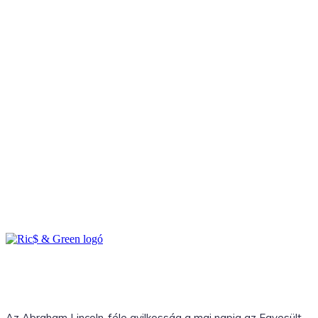
Az Abraham Lincoln-féle gyilkosság a mai napig az Egyesült