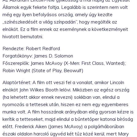
Államok egyik fekete foltja. Legalább is szerintem nem volt
még egy ilyen befolyásos ország, amely úgy kezdte
„színészkedését a világ színpadán”, hogy megölték az
elnököt. Ez a film ennek az eseménynek a következményeit
hivatott bemutatni.
Rendezte: Robert Redford
Forgatókönyv: James D. Solomon
Főszereplők: James McAvoy (X-Men: First Class, Wanted);
Robin Wright (State of Play, Beowulf)
Alaptörténet: A film ott veszi fel a vonalat, amikor Lincoln
elnököt John Wilkes Booth lelövi. Miközben az egész ország
(ha lehetett akkor ennek nevezni) sokkban van, elindul a
nyomozás a tettesek után, hiszen ez nem egy egyemberes
munka volt. A film hosszának arányában elég gyorsan kézre is
kerítik a tetteseket, majd elindul a bűntetőper katonai bíróság
előtt. Frederick Aiken (James McAvoy) a polgárháborúban
északi oldalon harcoló ügyvéd két tűz közé kerül, mert Mary