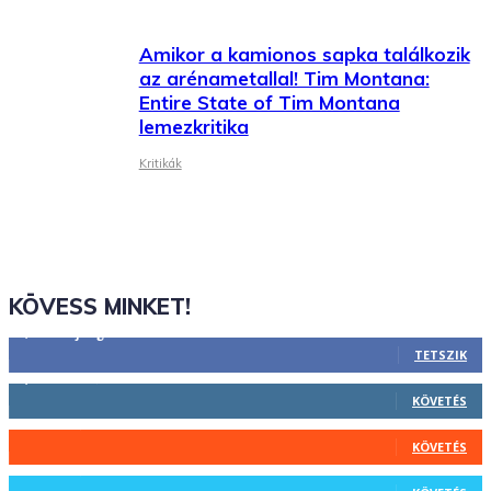
Amikor a kamionos sapka találkozik
az arénametallal! Tim Montana:
Entire State of Tim Montana
lemezkritika
Kritikák
KÖVESS MINKET!
2,844
Rajongók
TETSZIK
1,731
Követő
KÖVETÉS
44
Követő
KÖVETÉS
64
Követő