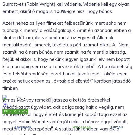
Surratt-et (Robin Wright) kell védenie. Védenie kell egy olyan
embert, akiről ő maga is 100%-ig elhiszi, hogy bűnös.
Azért nehéz az ilyen filmeket felbecsülnünk, mert soha nem
tudhatjuk, mennyi a valóságalapjuk. Amit én azonban ebben a
filmben láttam, illetve amit most az Egyesült Államok
mentalitásáról ismerek, tökéletes párhuzamot alkot. A „Nem
számít, ha ő nem bűnös, nem számít, ha felmenti a bíróság,
ítéljük el akkor is, hogy nekünk legyen igazunk” elv nem kopott
ki a mai napig sem az ottani vezetők fejeiből. A hataloméhség
és a felsőbbrendűségi érzet burkolt kivetülését tökéletesen
érzékelhetjük ebben az „észak-dél ellentét” korában játszódó
A cinkos (The Conspirator)
filmben.
Írta
James McAvoy remekül játssza a kettős érzésekkel
Dávid
megátkozott ügyvédet, akit az igazság hajt a végéig, nem
Film
Kritikák
2012.06.28.
törődve azzal, hogy életét és karrierjét kockáztatja ezzel az
üggyel. Robin Wright szintén jól alakít a bűnösséggel vádolt,
Facebook
X
WhatsApp
Tumblr
megtört nő szerepében. A statiszták rendben vannak, a