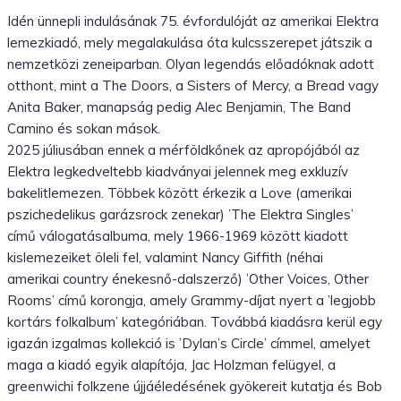
Idén ünnepli indulásának 75. évfordulóját az amerikai Elektra
lemezkiadó, mely megalakulása óta kulcsszerepet játszik a
nemzetközi zeneiparban. Olyan legendás előadóknak adott
otthont, mint a The Doors, a Sisters of Mercy, a Bread vagy
Anita Baker, manapság pedig Alec Benjamin, The Band
Camino és sokan mások.
2025 júliusában ennek a mérföldkőnek az apropójából az
Elektra legkedveltebb kiadványai jelennek meg exkluzív
bakelitlemezen. Többek között érkezik a Love (amerikai
pszichedelikus garázsrock zenekar) ’The Elektra Singles’
című válogatásalbuma, mely 1966-1969 között kiadott
kislemezeiket öleli fel, valamint Nancy Giffith (néhai
amerikai country énekesnő-dalszerző) ’Other Voices, Other
Rooms’ című korongja, amely Grammy-díjat nyert a ’legjobb
kortárs folkalbum’ kategóriában. Továbbá kiadásra kerül egy
igazán izgalmas kollekció is ’Dylan’s Circle’ címmel, amelyet
maga a kiadó egyik alapítója, Jac Holzman felügyel, a
greenwichi folkzene újjáéledésének gyökereit kutatja és Bob