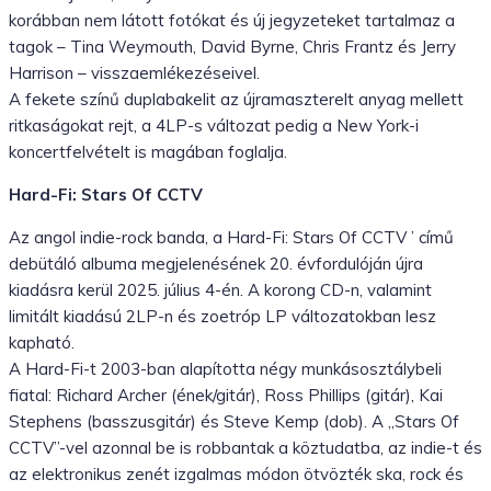
korábban nem látott fotókat és új jegyzeteket tartalmaz a
tagok – Tina Weymouth, David Byrne, Chris Frantz és Jerry
Harrison – visszaemlékezéseivel.
A fekete színű duplabakelit az újramaszterelt anyag mellett
ritkaságokat rejt, a 4LP-s változat pedig a New York-i
koncertfelvételt is magában foglalja.
Hard-Fi: Stars Of CCTV
Az angol indie-rock banda, a Hard-Fi: Stars Of CCTV ’ című
debütáló albuma megjelenésének 20. évfordulóján újra
kiadásra kerül 2025. július 4-én. A korong CD-n, valamint
limitált kiadású 2LP-n és zoetróp LP változatokban lesz
kapható.
A Hard-Fi-t 2003-ban alapította négy munkásosztálybeli
fiatal: Richard Archer (ének/gitár), Ross Phillips (gitár), Kai
Stephens (basszusgitár) és Steve Kemp (dob). A „Stars Of
CCTV”-vel azonnal be is robbantak a köztudatba, az indie-t és
az elektronikus zenét izgalmas módon ötvözték ska, rock és