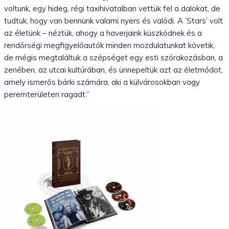
voltunk, egy hideg, régi taxihivatalban vettük fel a dalokat, de
tudtuk, hogy van bennünk valami nyers és valódi. A ’Stars’ volt
az életünk – néztük, ahogy a haverjaink küszködnek és a
rendőrségi megfigyelőautók minden mozdulatunkat követik,
de mégis megtaláltuk a szépséget egy esti szórakozásban, a
zenében, az utcai kultúrában, és ünnepeltük azt az életmódot,
amely ismerős bárki számára, aki a külvárosokban vagy
peremterületen ragadt.”