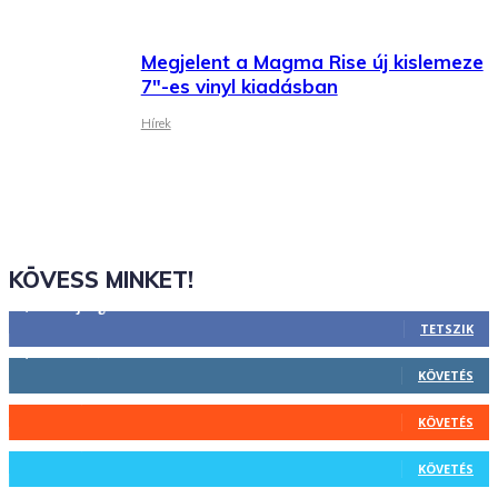
Megjelent a Magma Rise új kislemeze
7″-es vinyl kiadásban
Hírek
KÖVESS MINKET!
2,844
Rajongók
TETSZIK
1,731
Követő
KÖVETÉS
44
Követő
KÖVETÉS
64
Követő
KÖVETÉS
1,348
Feliratkozó