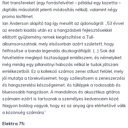
flat transfereket (egy forrásfelvétel – például egy kazetta –
digitális másolatát jelenti módosítás nélkül), valamint négy
promo kisfilmet.
Ian Anderson alapító tag így mesélt az újdonságról: „53 évvel
az eredeti kiadás után ez a hangzásbeli fejlesztésekkel
ellátott gyűjtemény remek kiegészítése a Tull-
albumsorozatnak, mely elsősorban azért született, hogy
felfrissítse a banda legendás diszkográfiáját. (…) Sok dal
felvételére meglepő tisztasággal emlékszem, és némelyiket
még mindig egy pillanatnyi habozás nélkül le tudok játszani
emlékezetből. Ez a kollekció számos zenei stílust felölel, mely
jól mutatja a törekvéseimet, hogy szélesítsem a zeneszerzési
és hangszerelési készségeimet, és túllépjek a rockosabb és
bluesosabb hangzáson. A mandolinos és akusztikus gitáros
számaim ezért is tartoznak a személyes kedvenceim közé.
Nagyon boldog vagyok, hogy ez az anyag újra elérhetővé válik
a közönség számára.”
Elektra 75: