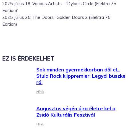
2025. július 18: Various Artists – ’Dylan’s Circle (Elektra 75
Edition)’
2025. július 25: The Doors: ’Golden Doors 2 (Elektra 75
Edition)
EZ IS ÉRDEKELHET
Sok minden gyermekkorban dől el…
Stula Rock klippremier: Legyél büszke
rá!
Hírek
Augusztus végén újra életre kel a
Zsidó Kulturális Fesztivál
Hírek