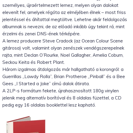
személyes, újraértelmezett lemez, melyen olyan dalokat
elevenít fel, amelyek régóta az elméjében élnek – most friss
jelentéssel és áhítattal megtöltve. Lehetne akár feldolgozás
albumnak is nevezni, de az előadó inkább úgy tekint rá, mint
érzelmi és zenei DNS-ének térképére.
A lemez producere Steve Cradock (az Ocean Colour Scene
gitárosa) volt, valamint olyan zenészek vendégszerepelnek
rajta, mint Declan O’Rourke, Noel Gallagher, Amelia Coburn,
Seckou Keita és Robert Plant.
Három izgalmas átdolgozás már hallgatható a korongról: a
Guerrillas „Lawdy Rolla”, Brian Protheroe „Pinball” és a Bee
Gees „I Started a Joke” című dalok átirata.
A 2LP-s formátum fekete, újrahasznosított 180g vinylen
jelenik meg alternatív borítóval és 8 oldalas füzettel, a CD
pedig egy 16 oldalas booklettel lesz kapható.