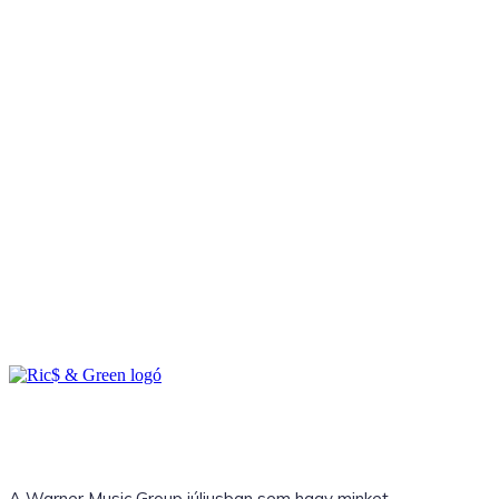
A Warner Music Group júliusban sem hagy minket