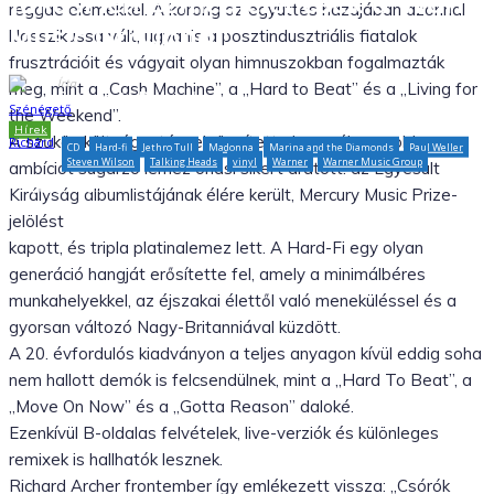
Júliusi lemezmegjelenések a Warne
reggae elemekkel. A korong az együttes hazájában azonnal
Music Groupnál!
klasszikussá vált, ugyanis a posztindusztriális fiatalok
frusztrációit és vágyait olyan himnuszokban fogalmazták
Írta
meg, mint a „Cash Machine”, a „Hard to Beat” és a „Living for
Szénégető Richárd
the Weekend”.
Hírek
A szűkös költségvetéssel rögzített, de annál nagyobb
CD
Hard-fi
Jethro Tull
Madonna
Marina and the Diamonds
Paul Weller
Steven Wilson
Talking Heads
vinyl
Warner
Warner Music Group
ambíciót sugárzó lemez óriási sikert aratott: az Egyesült
2025.07.04.
Királyság albumlistájának élére került, Mercury Music Prize-
jelölést
Facebook
X
WhatsApp
Tumblr
kapott, és tripla platinalemez lett. A Hard-Fi egy olyan
generáció hangját erősítette fel, amely a minimálbéres
munkahelyekkel, az éjszakai élettől való meneküléssel és a
gyorsan változó Nagy-Britanniával küzdött.
A 20. évfordulós kiadványon a teljes anyagon kívül eddig soha
nem hallott demók is felcsendülnek, mint a „Hard To Beat”, a
„Move On Now” és a „Gotta Reason” daloké.
Ezenkívül B-oldalas felvételek, live-verziók és különleges
remixek is hallhatók lesznek.
Richard Archer frontember így emlékezett vissza: „Csórók