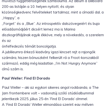
művészi függetlenségének szimbóluma. Az album a Billboard
200-as listáján a 10. helyen nyitott, és olyan
közönségkedvenc felvételeket tartalmaz, mint a címadó dal, a
„Happy”, a
„Forget” és a „Blue”. Az introspektív dalszövegeiért és buja
előadásmódjáért dicsért lemez ma is Marina
diszkográfiájának egyik ékköve, mely a növekedés, a szerelem
és az
önfelfedezés témáit boncolgatja.
A jublileumra érkező kiadvány igazi kincset rejt a rajongók
számára, hiszen bónuszként felkerült rá a Froot-korszakból
származó, eddig még kiadatlan „I’m Not Hungry Anymore”
című szám is.
Paul Weller: Find El Dorado
Paul Weller – aki az egykori sikeres angol rockbanda, a The
Jam frontembere volt – vadonatúj szóló stúdióalbummal
jelentkezik 2025. július 25-én ’Find El Dorado’ címmel.
A ’Find El Dorado’ Weller elmondása szerint egy mélyen