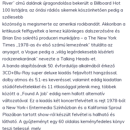
River” című dalának újragondolása bekerült a Billboard Hot
100 listájára, az óriási rádiós sikernek köszönhetően pedig a
szélesebb
közönség is megismerte az amerikai rockbandát. Akkoriban a
kritikusok felfigyeltek a lemez különleges dalszerzésére és
Brian Eno sokrétű produceri munkájára – a The New York
Times „1978-as év első számú lemezének” titulálta az
anyagot, a Vogue pedig a „világ legérdekesebb kísérleti
rockzenekarának” nevezte a Talking Heads-et.
A banda alapításának 50. évfordulója alkalmából érkező
3CD+Blu-Ray super deluxe kiadás feljavított hangzással,
dolby atmos és 5.1-es keveréssel, valamint eddig kiadatlan
stúdiófelvételekkel és 11 ritkasággal jelenik meg, többek
között a „Found A Job” eddig nem hallott alternatív
változatával. Ez a kiadás két koncertfelvételt is rejt 1978-ból:
a New York-i Entermedia Színházban és a Kaliforniai Sproul
Plazában tartott show-ról készült felvétel is hallható és
látható. A gyűjteményt egy 60 oldalas keményfedeles könyv
teszi teljessé, mely