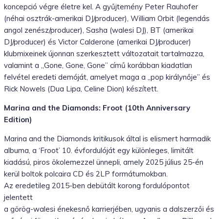
koncepció végre életre kel. A gyűjtemény Peter Rauhofer
(néhai osztrák-amerikai DJ/producer), William Orbit (legendás
angol zenész/producer), Sasha (walesi DJ), BT (amerikai
DJ/producer) és Victor Calderone (amerikai DJ/producer)
klubmixeinek újonnan szerkesztett változatait tartalmazza,
valamint a „Gone, Gone, Gone” című korábban kiadatlan
felvétel eredeti demóját, amelyet maga a „pop királynője” és
Rick Nowels (Dua Lipa, Celine Dion) készített.
Marina and the Diamonds: Froot (10th Anniversary
Edition)
Marina and the Diamonds kritikusok által is elismert harmadik
albuma, a ‘Froot’ 10. évfordulóját egy különleges, limitált
kiadású, piros ökolemezzel ünnepli, amely 2025 július 25-én
kerül boltok polcaira CD és 2LP formátumokban.
Az eredetileg 2015-ben debütált korong fordulópontot
jelentett
a görög-walesi énekesnő karrierjében, ugyanis a dalszerzői és