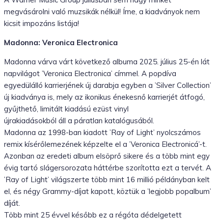
megvásárolni való muzsikák nélkül! Íme, a kiadványok nem
kicsit impozáns listája!
Madonna: Veronica Electronica
Madonna várva várt következő albuma 2025. július 25-én lát
napvilágot ’Veronica Electronica’ címmel. A popdíva
egyedülálló karrierjének új darabja egyben a ’Silver Collection’
új kiadványa is, mely az ikonikus énekesnő karrierjét átfogó,
gyűjthető, limitált kiadású ezüst vinyl
újrakiadásokból áll a páratlan katalógusából.
Madonna az 1998-ban kiadott ’Ray of Light’ nyolcszámos
remix kísérőlemezének képzelte el a ’Veronica Electronicá’-t.
Azonban az eredeti album elsöprő sikere és a több mint egy
évig tartó slágersorozata háttérbe szorította ezt a tervét. A
’Ray of Light’ világszerte több mint 16 millió példányban kelt
el, és négy Grammy-díjat kapott, köztük a ’legjobb popalbum’
díját.
Több mint 25 évvel később ez a régóta dédelgetett