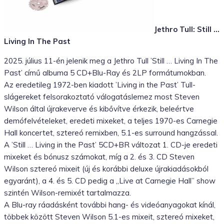
Jethro Tull: Still …
Living In The Past
2025. július 11-én jelenik meg a Jethro Tull ’Still … Living In The
Past’ című albuma 5 CD+Blu-Ray és 2LP formátumokban.
Az eredetileg 1972-ben kiadott ’Living in the Past’ Tull-
slágereket felsorakoztató válogatáslemez most Steven
Wilson által újrakeverve és kibővítve érkezik, beleértve
demófelvételeket, eredeti mixeket, a teljes 1970-es Carnegie
Hall koncertet, sztereó remixben, 5.1-es surround hangzással.
A ’Still … Living in the Past’ 5CD+BR változat 1. CD-je eredeti
mixeket és bónusz számokat, míg a 2. és 3. CD Steven
Wilson sztereó mixeit (új és korábbi deluxe újrakiadásokból
egyaránt), a 4. és 5. CD pedig a „Live at Carnegie Hall” show
szintén Wilson-remixét tartalmazza.
A Blu-ray ráadásként további hang- és videóanyagokat kínál,
többek között Steven Wilson 5.1-es mixeit, sztereó mixeket,