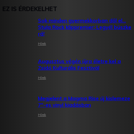
EZ IS ÉRDEKELHET
Sok minden gyermekkorban dől el…
Stula Rock klippremier: Legyél büszke
rá!
Hírek
Augusztus végén újra életre kel a
Zsidó Kulturális Fesztivál
Hírek
Megjelent a Magma Rise új kislemeze
7″-es vinyl kiadásban
Hírek