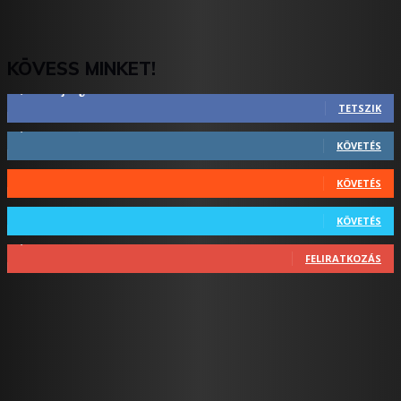
KÖVESS MINKET!
2,844
Rajongók
TETSZIK
1,731
Követő
KÖVETÉS
44
Követő
KÖVETÉS
64
Követő
KÖVETÉS
1,348
Feliratkozó
FELIRATKOZÁS