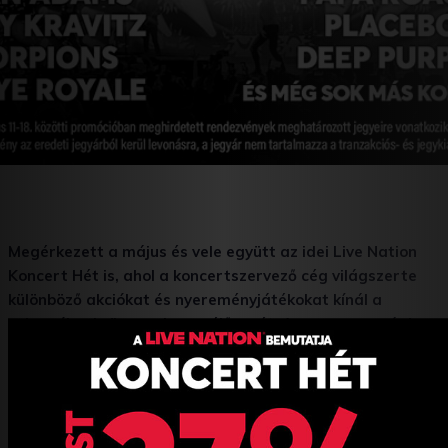
Megérkezett a május és vele együtt az idei Live Nation
Koncert Hét is, ahol a koncertszervező cég világszerte
különböző akciókat és nyereményjátékokat kínál a
rajongóknak, ünnepelve az élőzenét. A magyarországi
Live Nation idén közel két tucat koncertre kínál jegyeket
27%-os kedvezménnyel, Instagram felületükön pedig
páros belépőket is lehet nyerni.