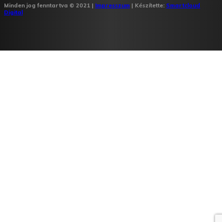
Minden jog fenntartva © 2021 |
Impresszum
| Készítette:
Smartcloud
Digital