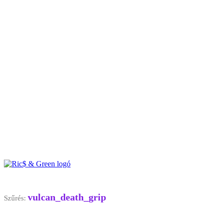
vulcan_death_grip
Szűrés: