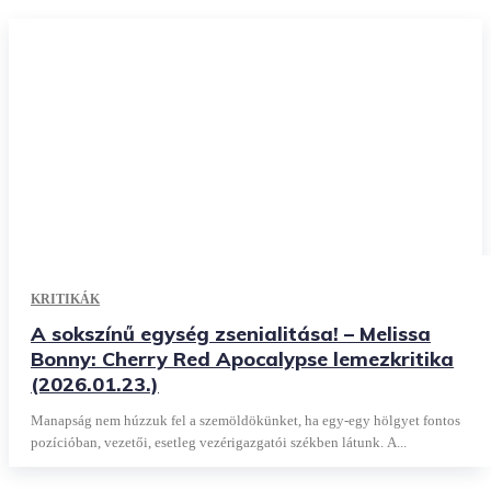
KRITIKÁK
A sokszínű egység zsenialitása! – Melissa
Bonny: Cherry Red Apocalypse lemezkritika
(2026.01.23.)
Manapság nem húzzuk fel a szemöldökünket, ha egy-egy hölgyet fontos
pozícióban, vezetői, esetleg vezérigazgatói székben látunk. A...