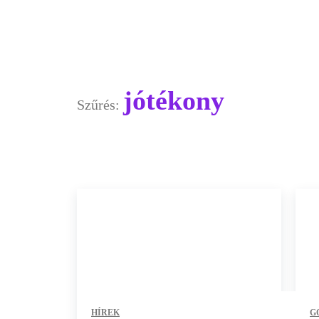
jótékony
Szűrés:
HÍREK
G