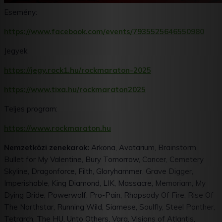
Esemény:
https://www.facebook.com/
events/7935525646550980
Jegyek:
https://jegy.rock1.hu/
rockmaraton-2025
https://www.tixa.hu/
rockmaraton2025
Teljes program:
https://www.rockmaraton.hu
Nemzetközi zenekarok:
Arkona, Avatarium, Brainstorm,
Bullet for My Valentine, Bury Tomorrow, Cancer, Cemetery
Skyline, Dragonforce, Filth, Gloryhammer, Grave Digger,
Imperishable, King Diamond, LIK, Massacre, Memoriam, My
Dying Bride, Powerwolf, Pro-Pain, Rhapsody Of Fire, Rise Of
The Northstar, Running Wild, Siamese, Soulfly, Steel Panther,
Tetrarch, The HU, Unto Others, Varg, Visions of Atlantis,