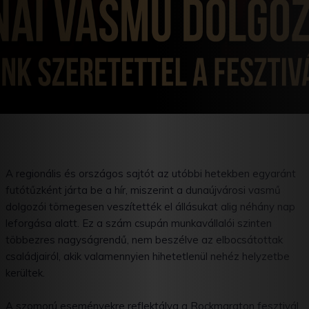
A regionális és országos sajtót az utóbbi hetekben egyaránt
futótűzként járta be a hír, miszerint a dunaújvárosi vasmű
dolgozói tömegesen veszítették el állásukat alig néhány nap
leforgása alatt. Ez a szám csupán munkavállalói szinten
többezres nagyságrendű, nem beszélve az elbocsátottak
családjairól, akik valamennyien hihetetlenül nehéz helyzetbe
kerültek.
A szomorú eseményekre reflektálva a Rockmaraton fesztivál