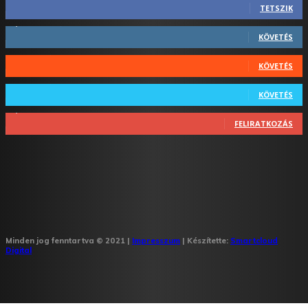
TETSZIK
1,731
Követő
KÖVETÉS
44
Követő
KÖVETÉS
64
Követő
KÖVETÉS
1,348
Feliratkozó
FELIRATKOZÁS
Minden jog fenntartva © 2021 |
Impresszum
| Készítette:
Smartcloud
Digital