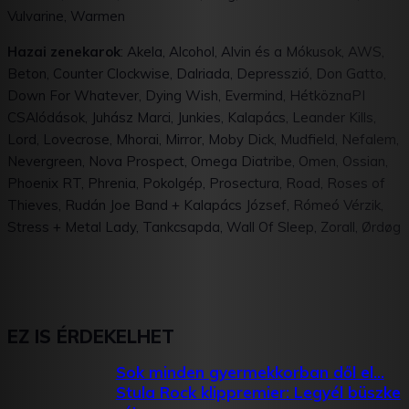
Vulvarine, Warmen
Hazai zenekarok
: Akela, Alcohol, Alvin és a Mókusok, AWS,
Beton, Counter Clockwise, Dalriada, Depresszió, Don Gatto,
Down For Whatever, Dying Wish, Evermind, HétköznaPI
CSAlódások, Juhász Marci, Junkies, Kalapács, Leander Kills,
Lord, Lovecrose, Mhorai, Mirror, Moby Dick, Mudfield, Nefalem,
Nevergreen, Nova Prospect, Omega Diatribe, Omen, Ossian,
Phoenix RT, Phrenia, Pokolgép, Prosectura, Road, Roses of
Thieves, Rudán Joe Band + Kalapács József, Rómeó Vérzik,
Stress + Metal Lady, Tankcsapda, Wall Of Sleep, Zorall, Ørdøg
EZ IS ÉRDEKELHET
Sok minden gyermekkorban dől el…
Stula Rock klippremier: Legyél büszke