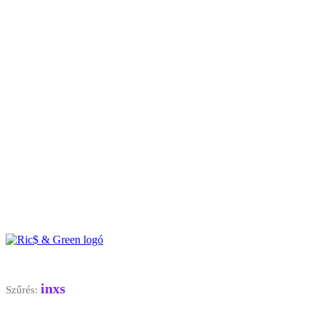
inxs
Szűrés: