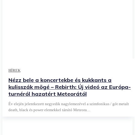
HÍREK
Nézz bele a koncertekbe és kukkants a
kulisszák mögé – Rebirth: Új videó az Európa-
turnéról hazatért Meteorától
Év elején jelentkezett negyedik nagylemezével a szimfonikus / gót metalt
death, black és power elemekkel társító Meteora....