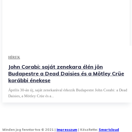
HÍREK
John Corabi: saját zenekara élén jön
Budapestre a Dead Daisies és a Mötley Crüe
korábbi énekese
Április 30-án új, saját zenekarával érkezik Budapestre John Corabi: a Dead
Daisies, a Mötley Crüe és a...
Minden jog fenntartva © 2021 |
Impresszum
| Készítette:
Smartcloud