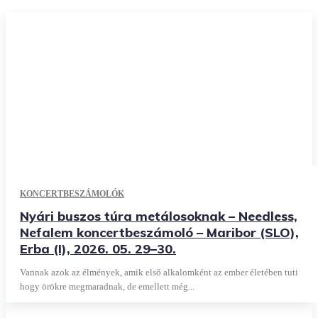
KONCERTBESZÁMOLÓK
Nyári buszos túra metálosoknak – Needless,
Nefalem koncertbeszámoló – Maribor (SLO),
Erba (I), 2026. 05. 29–30.
Vannak azok az élmények, amik első alkalomként az ember életében tuti
hogy örökre megmaradnak, de emellett még...