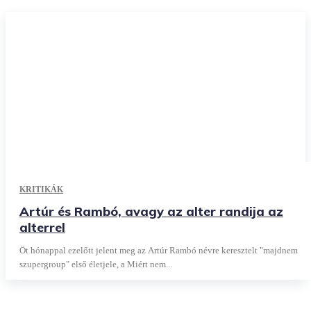
KRITIKÁK
Artúr és Rambó, avagy az alter randija az
alterrel
Öt hónappal ezelőtt jelent meg az Artúr Rambó névre keresztelt "majdnem
szupergroup" első életjele, a Miért nem...