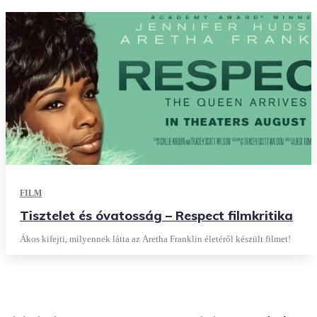
FILM
Tisztelet és óvatosság – Respect filmkritika
Ákos kifejti, milyennek látta az Aretha Franklin életéről készült filmet!