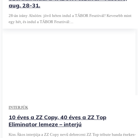
aug. 28-31.
28-án irány Alsóörs: jövő héten indul a TÁBOR Fesztivál! Kevesebb mint
egy hét, és indul a TÁBOR Fesztivál:...
INTERJÚK
10 éves a ZZ Copy, 40 éves a ZZ Top
Eliminator lemeze – interjú
Kiss Ákos interjúja a ZZ Copy nevű debreceni ZZ Top tribute banda énekes-