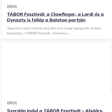
HÍREK
TÁBOR Fesztivál: a Clawfinger, a Lordi és a
Dynazty is fellép a Balaton partján
Augusztus végén rendezik meg idén is az ország legnagyobb, 4 napos
házibuliját, a TÁBOR Fesztivált. Alsóörsön a...
HÍREK
Szerdán indul a TÁBOR Fesztivál – Alsóörs,