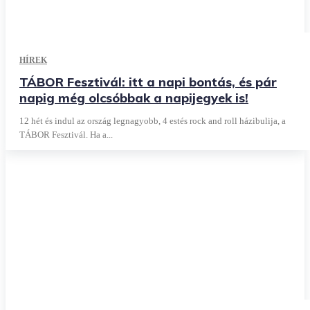
HÍREK
TÁBOR Fesztivál: itt a napi bontás, és pár
napig még olcsóbbak a napijegyek is!
12 hét és indul az ország legnagyobb, 4 estés rock and roll házibulija, a
TÁBOR Fesztivál. Ha a...