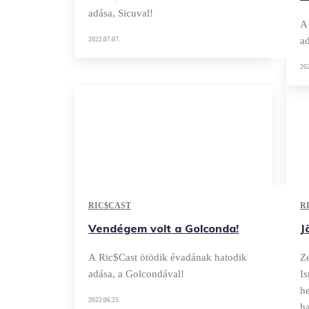
adása, Sicuval!
A
a
2022.07.07.
202
RIC$CAST
R
Vendégem volt a Golconda!
J
A Ric$Cast ötödik évadának hatodik
Ze
adása, a Golcondával!
I
he
2022.06.23.
ha