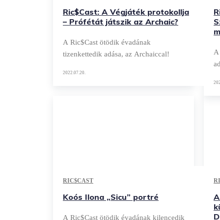
Ric$Cast: A Végjáték protokollja
R
– Prófétát játszik az Archaic?
S
m
A Ric$Cast ötödik évadának
A
tizenkettedik adása, az Archaiccal!
ad
2022.07.20.
202
RIC$CAST
R
Koós Ilona „Sicu” portré
A
k
D
A Ric$Cast ötödik évadának kilencedik