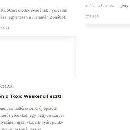
adása, a Lazarvs legény
 Ric$Cast ötödik évadának nyolcadik
dása, egyenesen a Karantén Zónából!
2022.06.30.
2.07.03.
IC$CAST
ön a Toxic Weekend Feszt!
neipari háttérsztorik, új epizód!
smerős arcokkal, egy nagyon szuper
lyszínen igazi vízparti nyári punk-
rdcore fesztivál lesz az...