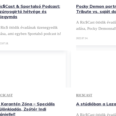
ic$Cast & Sportalsó Podcast:
Pocky Demon portr
zúnyogirtó hétvége és
Tribute vs. saját d
iegymás
A Ric$Cast ötödik évadá
 Ric$ ötödik évadának tizenegyedik
adása, Pocky Demonnal
ása, ami egyben Sportalsó podcast is!
2022.07.14.
2.07.18.
IC$CAST
RIC$CAST
 Karantén Zóna – Speciális
A stúdióban a Laza
ülönkiadás, Zsótér Indi
ániellel!
A Ric$Cast ötödik évad