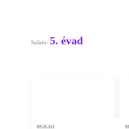
5. évad
Szűrés:
RIC$CAST
R