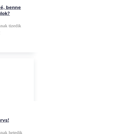
é, benne
alok?
nak tizedik
!
rvs!
ának hetedik