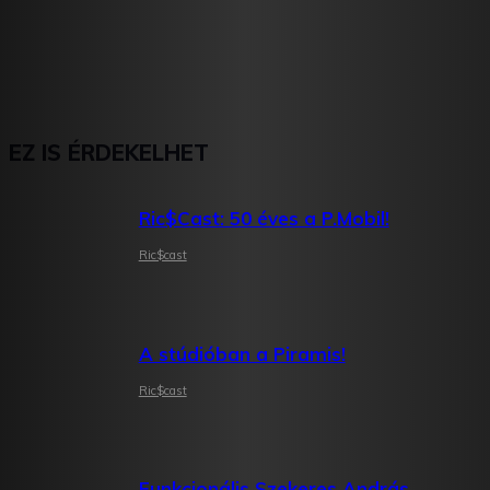
EZ IS ÉRDEKELHET
Ric$Cast: 50 éves a P.Mobil!
Ric$cast
A stúdióban a Piramis!
Ric$cast
Funkcionális Szekeres András