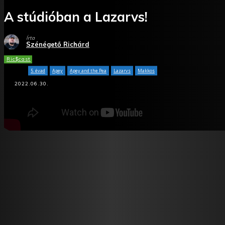
A stúdióban a Lazarvs!
Írta
Szénégető Richárd
Ric$cast
5. évad
Apey
Apey and the Pea
Lazarvs
Makkos
2022.06.30.
Facebook
X
WhatsApp
Tumblr