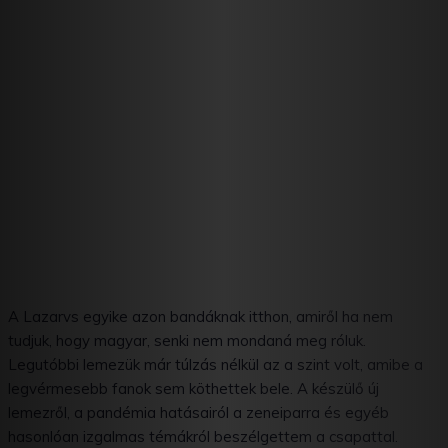
A Lazarvs egyike azon bandáknak itthon, amiről ha nem
tudjuk, hogy magyar, senki nem mondaná meg róluk.
Legutóbbi lemezük már túlzás nélkül az a szint volt, amibe a
legvérmesebb fanok sem köthettek bele. A készülő új
lemezről, a pandémia hatásairól a zeneiparra és egyéb
hasonlóan izgalmas témákról beszélgettem a csapattal.