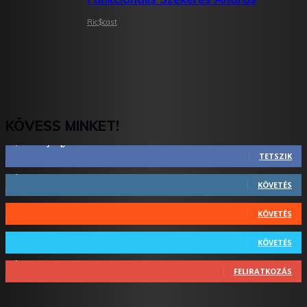
Ric$cast
KÖVESS MINKET!
2,844
Rajongók
TETSZIK
1,731
Követő
KÖVETÉS
44
Követő
KÖVETÉS
64
Követő
KÖVETÉS
1,348
Feliratkozó
FELIRATKOZÁS