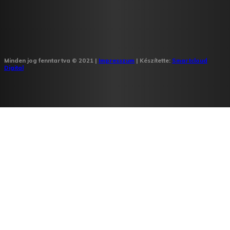
Minden jog fenntartva © 2021 |
Impresszum
| Készítette:
Smartcloud
Digital