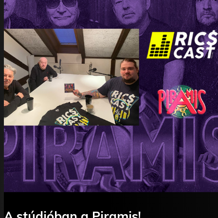
https://broadwayticket.jegy.hu/program/p-mobil-50-
140203/884926
Az Arénakoncert eseménye:
https://www.facebook.com/events/506692350874410/
Piramis a Facebookon:
https://www.facebook.com/piramiszenekar
Piramis az Instagramon:
https://www.instagram.com/piramis_zenekar/
A stúdióban a Piramis!