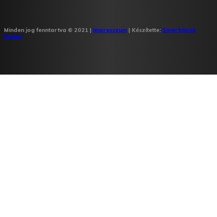
Minden jog fenntartva © 2021 |
Impresszum
| Készítette:
Smartcloud
Digital