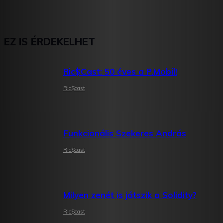
EZ IS ÉRDEKELHET
Ric$Cast: 50 éves a P.Mobil!
Ric$cast
Funkcionális Szekeres András
Ric$cast
Milyen zenét is játszik a Solidity?
Ric$cast