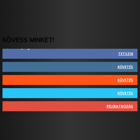
KÖVESS MINKET!
2,844
Rajongók
TETSZIK
1,731
Követő
KÖVETÉS
44
Követő
KÖVETÉS
64
Követő
KÖVETÉS
1,348
Feliratkozó
FELIRATKOZÁS