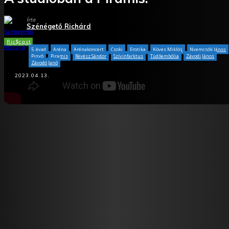
Írta
Szénégető Richárd
Ric$cast
5. évad
Aréna
Arénakoncert
Csoki
Erotika
Köves Miklós
Nyemcsók János
Pinyó
Piramis
Révész Sándor
Szívinfarktus
Tüdőembólia
Závodi János
Závodó Janó
2023.04.13.
Facebook
X
WhatsApp
Tumblr