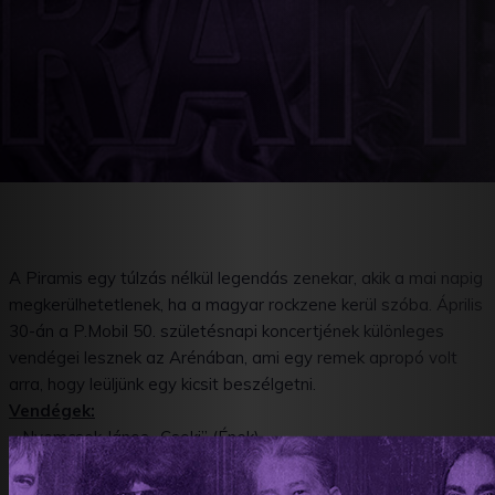
A Piramis egy túlzás nélkül legendás zenekar, akik a mai napig
megkerülhetetlenek, ha a magyar rockzene kerül szóba. Április
30-án a P.Mobil 50. születésnapi koncertjének különleges
vendégei lesznek az Arénában, ami egy remek apropó volt
arra, hogy leüljünk egy kicsit beszélgetni.
Vendégek:
– Nyemcsok János „Csoki” (Ének)
– Köves Miklós „Pinyó” (Dob)
Jegyek az Arénakoncertre: