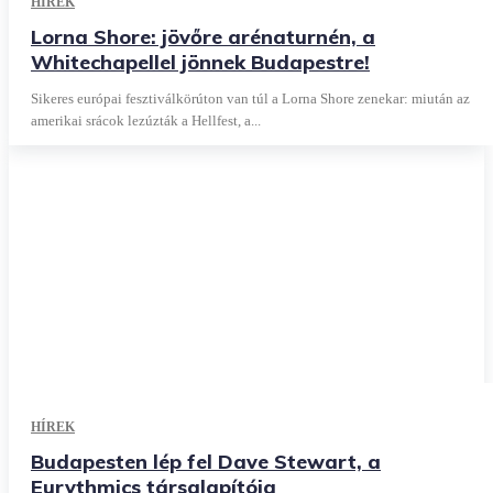
HÍREK
Lorna Shore: jövőre arénaturnén, a
Whitechapellel jönnek Budapestre!
Sikeres európai fesztiválkörúton van túl a Lorna Shore zenekar: miután az
amerikai srácok lezúzták a Hellfest, a...
HÍREK
Budapesten lép fel Dave Stewart, a
Eurythmics társalapítója