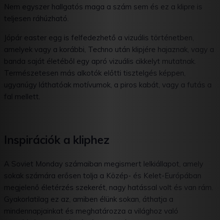
Nem egyszer hallgatós maga a szám sem és ez a klipre is
teljesen ráhúzható.
Jópár easter egg is felfedezhető a vizuális történetben,
amelyek vagy a korábbi, Techno után klipjére hajaznak, vagy a
banda saját életéből egy apró vizuális cikkelyt mutatnak.
Természetesen más alkotók előtti tisztelgés képpen,
ugyanúgy láthatóak motívumok, a piros kabát, vagy a futás a
fal mellett.
Inspirációk a kliphez
A Soviet Monday számaiban megismert lelkiállapot, amely
sokak számára erősen tolja a Közép- és Kelet-Európában
megjelenő életérzés szekerét, nagy hatással volt és van rám.
Gyakorlatilag ez az, amiben élünk sokan, áthatja a
mindennapjainkat és meghatározza a világhoz való