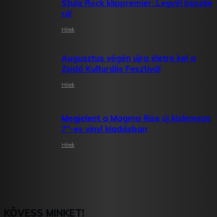
Stula Rock klippremier: Legyél büszke
rá!
Hírek
Augusztus végén újra életre kel a
Zsidó Kulturális Fesztivál
Hírek
Megjelent a Magma Rise új kislemeze
7″-es vinyl kiadásban
Hírek
KÖVESS MINKET!