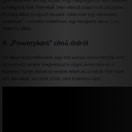
gyermekünket, és alig várjuk, hogy megtegye az első lépéseit
a hallgatók felé. Reméljük, mire elkezd csajozni és piázgatni,
mi még akkor is együtt leszünk, talán már egy népesebb
családdal” – mondta kollektíven, egy hangként Marci, Laci,
Marci és Milán.
A „Powerplant” című dalról
Az album koronaékszere, egy hat perces monumentálé arról
az érzésről, amikor megvalósul a végső lemondás és a
hőerőmű füstje átöleli az ember lelkét és a felhők fölé repíti
azt. Bevalljuk, zúz mint a ház, sírni érdemes rajta.