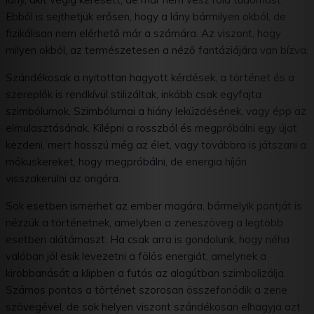
Ebből is sejthetjük erősen, hogy a lány bármilyen okból, de
fizikálisan nem elérhető már a számára. Az viszont, hogy
milyen okból, az természetesen a néző fantáziájára van bízva.
Szándékosak a nyitottan hagyott kérdések, a történet és a
szereplők is rendkívül stilizáltak, inkább csak egyfajta
szimbólumok. Szimbólumai a hiány leküzdésének, vagy épp az
elmulasztásának. Kilépni a rosszból és megpróbálni egy újat
kezdeni, mert hosszú még az élet, vagy továbbra is játszani a
mókuskereket, hogy megpróbálni, de energia híján
visszakerülni az origóra.
Sok esetben ismerhet az ember magára, bármelyik pontját is
nézzük a történetnek, amelyben a zeneszöveg a legtöbb
esetben alátámaszt. Ha csak arra is gondolunk, hogy néha
valóban jól esik levezetni a fölös energiát, amelynek a
kirobbanását a klipben a futás az alagútban szimbolizálja.
Számos pontos a történet szorosan összefonódik a zene
szövegével, de sok helyen viszont szándékosan elhagyja azt.