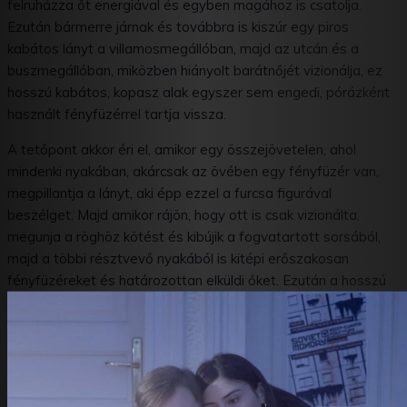
felruházza őt energiával és egyben magához is csatolja.
Ezután bármerre járnak és továbbra is kiszúr egy piros
kabátos lányt a villamosmegállóban, majd az utcán és a
buszmegállóban, miközben hiányolt barátnőjét vizionálja, ez
hosszú kabátos, kopasz alak egyszer sem engedi, pórázként
használt fényfüzérrel tartja vissza.
A tetőpont akkor éri el, amikor egy összejövetelen, ahol
mindenki nyakában, akárcsak az övében egy fényfüzér van,
megpillantja a lányt, aki épp ezzel a furcsa figurával
beszélget. Majd amikor rájön, hogy ott is csak vizionálta,
megunja a röghöz kötést és kibújik a fogvatartott sorsából,
majd a többi résztvevő nyakából is kitépi erőszakosan
fényfüzéreket és határozottan elküldi őket. Ezután a hosszú
kabátos figurát is ugyanúgy, de kitüntette, a többiektől
függetlenül meneszti, hogy egyedül maradhasson, ahol gyújt
egy gyertyát. Ekkor megjelenik mellette a végig keresett lány,
de nem vesz róla tudomást. A legvégén együtt nézik a
gyertya lángját és a lány elfújja azt. Teljes sötétség.