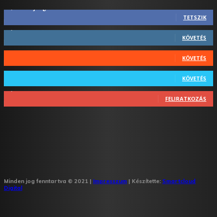
2,844
Rajongók
TETSZIK
1,731
Követő
KÖVETÉS
44
Követő
KÖVETÉS
64
Követő
KÖVETÉS
1,348
Feliratkozó
FELIRATKOZÁS
Minden jog fenntartva © 2021 |
Impresszum
| Készítette:
Smartcloud
Digital