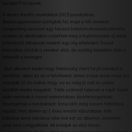
európai Posztpunk.
A lemez kreatív munkálatai 2025 januárjában,
Balassagyarmaton pörögtek fel, majd a téli zenekari
songwriting sessiont egy tavaszi balatoni elvonulás követte,
ezeken az alkalmakon születtek meg a legfontosabb új dalok
a lemezről. Mindezek mellett egy rég elfeledett Soviet
klasszikus, köztük a zenekar első, de ezidáig kiadatlan dala is
felkerült a korongra.
„Első albumot kiadni nagy felelősség, mert ha jól csinálod a
zenélést, akkor ez az a felvételed, amire a true arcok majd azt
mondják 10 év múlva, hogy ‘na ez még jó volt és utána
kezdték eladni magukat’. Több számnál teljesen a saját fejünk
után mentünk a sound tekintetében, kísérletezgettünk,
feszegettük a határainkat. Ennyi időt még sosem töltöttünk
együtt, mint ebben az 1 éves kreatív időszakban, tele
pakoltuk annyi külvárosi vibe-bal ezt az albumot, amennyit
csak nem szégyelltünk. Mi imádjuk az első közös