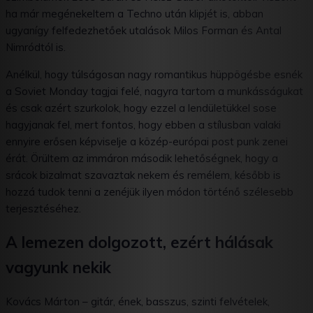
ha már megénekeltem a Techno után klipjét is, abban
ugyanígy felfedezhetőek utalások Milos Forman és Antal
Nimródtól is.
Anélkül, hogy túlságosan nagy romantikus hüppögésbe esnék
a Soviet Monday tagjai felé, nagyra tartom a munkásságukat
és csak azért szurkolok, hogy ezzel a lendületükkel sose
hagyjanak fel, mert fontos, hogy ebben a stílusban valaki
ennyire erősen képviselje a közép-európai post punk zenei
érát. Örültem az immáron második lehetőségnek, hogy a
srácok bizalmat szavaztak nekem és remélem, később is
hozzá tudok tenni a zenéjük ilyen módon történő szélesebb
terjesztéséhez.
A lemezen dolgozott, ezért hálásak
vagyunk nekik
Kovács Márton – gitár, ének, basszus, szinti felvételek,