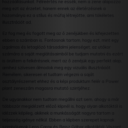
hozzáállásunkat. Félreértés ne essék, nem a zene alapozza
meg ezt az érzetet, hanem ennek az életérzésnek a
hozománya ez a stílus és műfaj létrejötte, ami tökéletes
illusztrációt ad.
Ez fog meg és fogott meg az ő zenéjükben és kifejezetten
ebben a számban is. Fontosnak tartom, hogy ezt, mint egy
izgalmas és letaglózó társadalmi jelenséget, az utókor
számára a saját meglátásaimból be tudjam mutatni és ezért
is örültem a felkérésnek, mert az ő zenéjük egy perfekt alap,
amihez szívesen álmodok meg egy vizuális illusztrációt.
Remélem, sikeresen el tudtam végezni a saját
osztályrészemet ehhez és a képi produktum felér a Power
plant zeneszám magasra mutató szintjéhez.
De ugyanakkor nem tudtam megállni azt sem, ahogy a már
többször megidézett előző klipnél is, hogy olyan alkotóktól is
idézzek képileg, akiknek a munkásságát nagyra tartom a
teljesség igénye nélkül. Ebben a klipben szerepet kapnak
szimbólumok Leos Carax és Reisz Gábor alkotóktól. Viszont