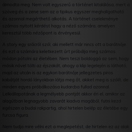
álmodta meg. Nem volt egyszerű a történet kitalálása, mert a
szöveg és a zene sem az a tipikus egyszer meghallgatható
és azonnal megérthető alkotás. A történet cselekménye
számos nyitott kérdést hagy a néző számára, amelyen
keresztül több nézőpont is érvényesül.
A story egy srácról szól, aki mellett már nincs ott a barátnője
és ezt a számára keletkezett űrt próbálja meg számos
módon pótolni az életében. Nem teszi boldoggá az sem, hogy
másik nővel tölti az éjszakát, ahogy a klip legelején is látható,
majd az utcán is az egykori barátnője jellegzetes piros
kabátját hordó lányokban látja meg őt, akiket meg is szólít, de
minden egyes próbálkozása kudarcba fullad azonnal.
Lelkiállapotának a legmélyebb pontját akkor éri el, amikor az
alagútban legnagyobb zavarát kiadva magából, futni kezd
egészen a budai rakpartig, ahol hirtelen belép az életébe egy
furcsa figura.
Nem tudja mire vélni ezt a meglepetést, de hirtelen ez az alak