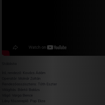
Stáblista
Író, rendező: Kovács Ádám
Operatőr: Molnár Zoltán
Rendezőasszisztens: Tóth Eszter
Világítás: Bántó Balázs
Vágó: Varga Bence
Lány főszereplő: Pap Eliza