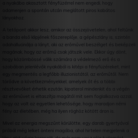
a nyakába akasztott fényfüzérrel nem engedi, hogy
odamenjen a spontán utcán meglátott piros kabátos
lányokhoz.
A tetőpont akkor lesz, amikor az összejövetelen, ahol feltűnik
a banda első klipjének főszereplője, a gépészlány is, szintén
odahallucinálja a lányt, aki az erőművel beszélget és beképzeli
magának, hogy az erőmű csak játszik vele. Ekkor úgy dönt,
hogy közömbössé válik számára a védelmező erő és a
szobában jelenlévők nyakából is kitépi a fényfüzéreket, mint
egy megmentés a legfőbb illuzionistától, az erőműtől. Nem
törődve a következményekkel, amelyek őt és a többi
résztvevőket érhetik ezután, kipaterol mindenkit és a végén
az erőművet is eltaszítja magától mit sem foglalkozva azzal,
hogy az volt az egyetlen lehetősége, hogy maradjon némi
fény az életében, még ha ilyen röghöz kötött áron is.
Mivel az energia megszűnt körülötte, egy darab gyertyával
próbál még lelket önteni magába, ahol hirtelen megjelenik a
lány, akit végig keresett, de már nem vesz róla tudomást.