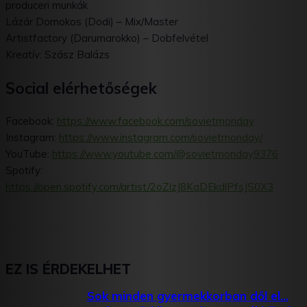
produceri munkák
Lázár Domokos (Dodi) – Mix/Master
Artistfactory (Darumarokko) – Dobfelvétel
Kreatív: Szász Balázs
Social elérhetőségek
Facebook:
https://www.facebook.com/sovietmonday
Instagram:
https://www.instagram.com/sovietmonday/
YouTube:
https://www.youtube.com/@sovietmonday9376
Spotify:
https://open.spotify.com/artist/2oZIzJ8KaDEkdlPfsJS0X3
EZ IS ÉRDEKELHET
Sok minden gyermekkorban dől el…