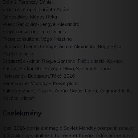
Erőmű: Ferenczy Dániel
Srác főszereplő: Lóránth Ádám
Gépészlány: Módos Réka
Werk: Benkovics-Lengyel Alexandra
Script consultant: Imre Dennis
Props consultant: Vágó Krisztina
Dublőrök: Dienes Csenge, Grimm Alexandra, Nagy Réka,
Petró Hajnalka
Statiszták: Adrián Roque Santana, Fülöp László, Kovács
Kristóf, Rátkai Zita, Sóvágó Olívia, Szeemi Al-Taani
Helyszínek: Budapest/Tököl 2026
Zene: Soviet Monday – Powerplant
Külön köszönet: Csiszár Zsófia, Sárosi Laura, Zsigmond Judit,
Kovács Kristóf
Cselekmény
Idén, 2026-ban jelent meg a Soviet Monday postpunk zenekar
második klipje, amihez a történetet Kovács Ádám író-rendező