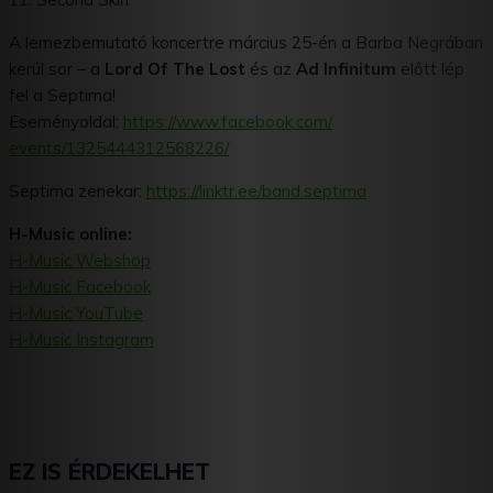
A lemezbemutató koncertre március 25-én a Barba Negrában
kerül sor – a
Lord Of The Lost
és az
Ad Infinitum
előtt lép
fel a Septima!
Eseményoldal:
https://www.facebook.com/
events/1325444312568226/
Septima zenekar:
https://linktr.ee/band.septima
H-Music online:
H-Music Webshop
H-Music Facebook
H-Music YouTube
H-Music Instagram
EZ IS ÉRDEKELHET