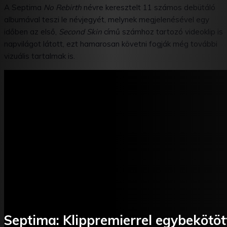
A Septima
No Rebirth
névre keresztelt 11 számos debütáló
albumával teszi le névjegyét, melynek megjelenésével egy
időben az első,
Second Skin
című számhoz tartozó videoklip is
napvilágot látott, ezt hamarosan követni fogják még további
vizuális tartalmak is.
Septima: Klippremierrel egybekötöt