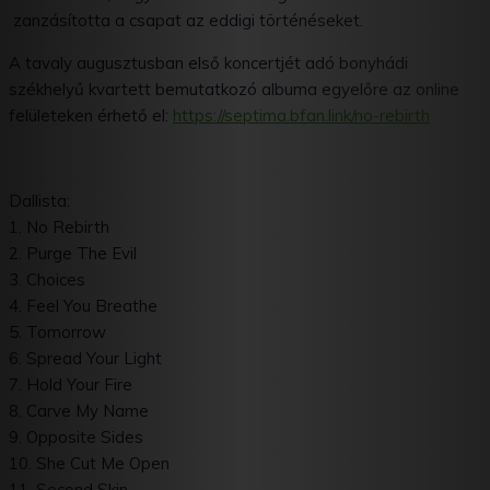
zanzásította a csapat az eddigi történéseket.
A tavaly augusztusban első koncertjét adó bonyhádi
székhelyű kvartett bemutatkozó albuma egyelőre az online
felületeken érhető el:
https://septima.bfan.link/no-
rebirth
Dallista:
1. No Rebirth
2. Purge The Evil
3. Choices
4. Feel You Breathe
5. Tomorrow
6. Spread Your Light
7. Hold Your Fire
8. Carve My Name
9. Opposite Sides
10. She Cut Me Open
11. Second Skin