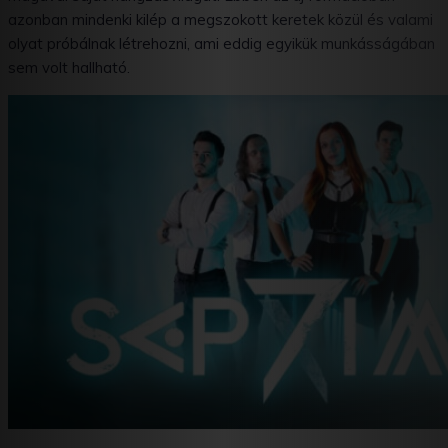
azonban mindenki kilép a megszokott keretek közül és valami
olyat próbálnak létrehozni, ami eddig egyikük munkásságában
sem volt hallható.