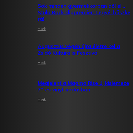
Sok minden gyermekkorban dől el…
Stula Rock klippremier: Legyél büszke
rá!
Hírek
Augusztus végén újra életre kel a
Zsidó Kulturális Fesztivál
Hírek
Megjelent a Magma Rise új kislemeze
7″-es vinyl kiadásban
Hírek