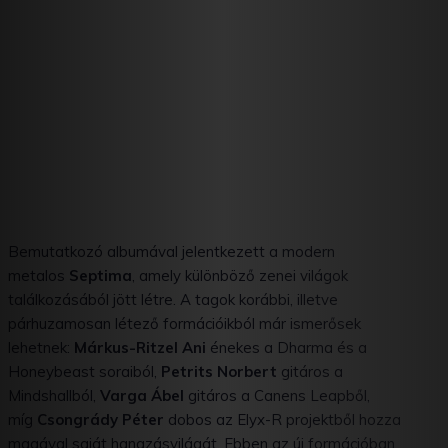
Bemutatkozó albumával jelentkezett a modern
metalos
Septima
, amely különböző zenei világok
találkozásából jött létre. A tagok korábbi, illetve
párhuzamosan létező formációikból már ismerősek
lehetnek:
Márkus-Ritzel Ani
énekes a Dharma és a
Honeybeast soraiból,
Petrits Norbert
gitáros a
Mindshallból,
Varga Ábel
gitáros a Canens Leapből,
míg
Csongrády Péter
dobos az Elyx-R projektből hozza
magával saját hangzásvilágát. Ebben az új formációban