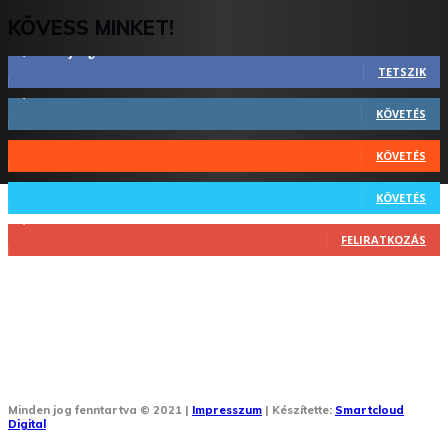
KÖVESS MINKET!
2,844
Rajongók
TETSZIK
1,731
Követő
KÖVETÉS
44
Követő
KÖVETÉS
64
Követő
KÖVETÉS
1,348
Feliratkozó
FELIRATKOZÁS
Minden jog fenntartva © 2021 |
Impresszum
| Készítette:
Smartcloud
Digital