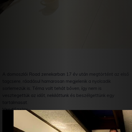
A domoszlói Road zenekarban 17 év után megtörtént az első
tagcsere, ráadásul hamarosan megjelenik a nyolcadik
sorlemezük is. Téma volt tehát bőven, így nem is
vesztegettük az időt, nekiláttunk és beszélgettünk egy
tartalmasat.
Vendégeim:
– Molnár Máté (Ének, basszusgitár)
– Kádár Imre (Gitár)
– Goya (Gitár)