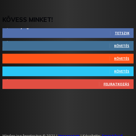
KÖVESS MINKET!
2,844
Rajongók
TETSZIK
1,731
Követő
KÖVETÉS
44
Követő
KÖVETÉS
64
Követő
KÖVETÉS
1,348
Feliratkozó
FELIRATKOZÁS
Minden jog fenntartva © 2021 |
Impresszum
| Készítette:
Smartcloud