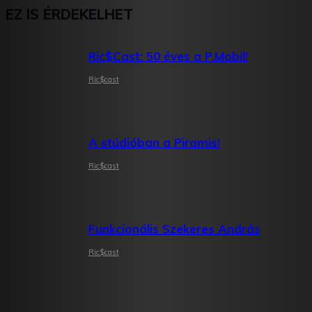
EZ IS ÉRDEKELHET
Ric$Cast: 50 éves a P.Mobil!
Ric$cast
A stúdióban a Piramis!
Ric$cast
Funkcionális Szekeres András
Ric$cast