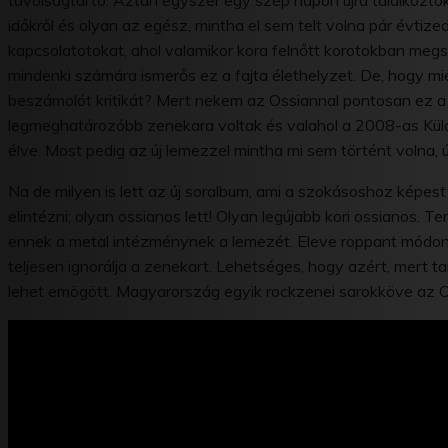
távolságtartó. Aztán egyszer egy szép napon újra találkoztok
időkről és olyan az egész, mintha el sem telt volna pár évtized
kapcsolatotokat, ahol valamikor kora felnőtt korotokban meg
mindenki számára ismerős ez a fajta élethelyzet. De, hogy mié
beszámolót kritikát? Mert nekem az Ossiannal pontosan ez a sz
legmeghatározóbb zenekara voltak és valahol a 2008-as Külde
élve. Most pedig az új lemezzel mintha mi sem történt volna, 
Na de milyen is lett az új soralbum, ami a szokásoshoz képe
elintézni; olyan ossianos lett! Olyan legújabb kori ossianos. 
ennek a metal intézménynek a lemezét. Eleve roppant módon
teljesen ignorálja a zenekart. Lehetséges, hogy azért, mert 
lehet emögött. Magyarország egyik rockzenei sarokköve az Oss