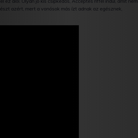
 ez alól. Olyan jó kis csipkedős, Acceptes riffel indul, amit nem
yrészt azért, mert a vonósok más ízt adnak az egésznek,