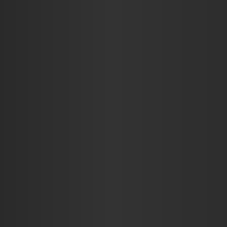
KRITIKÁK
INTERJÚK
RIC$CAST
ADJ EGY ÖT