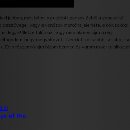
el jobban, mint bármi az utóbbi tizensok évből a zenekartól.
bb dalszövegei, vagy a vonósok markáns jelenléte, a kórusokkal
degyik! Illetve talán az, hogy nem akarom újra a régi
elfogadom, hogy megváltozott. Nem lett rosszabb, se jobb, cs
unk. Én a részemről újra bízom benned és várom mikor találkozun
a a
Eye of the