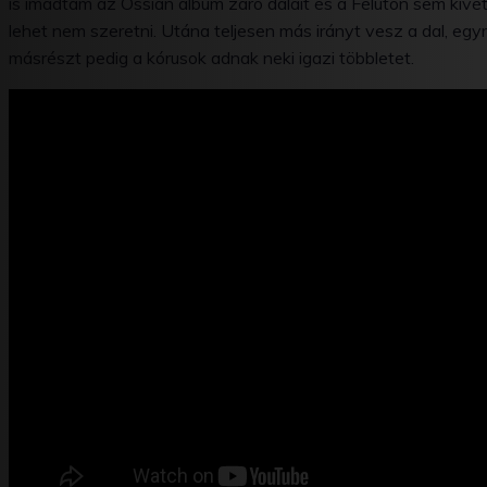
is imádtam az Ossian album záró dalait és a Félúton sem kivétel
lehet nem szeretni. Utána teljesen más irányt vesz a dal, eg
másrészt pedig a kórusok adnak neki igazi többletet.