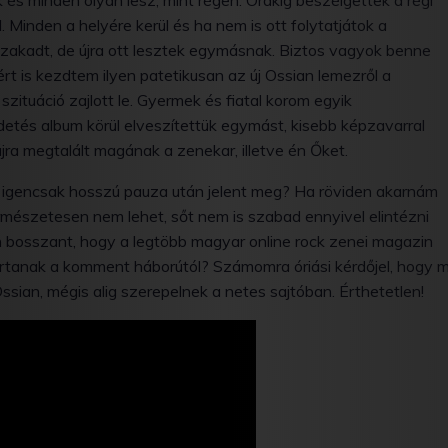
 és minden olyan lesz, mint régen. Órákig beszélgettek a régi
. Minden a helyére kerül és ha nem is ott folytatjátok a
szakadt, de újra ott lesztek egymásnak. Biztos vagyok benne
rt is kezdtem ilyen patetikusan az új Ossian lemezről a
ituáció zajlott le. Gyermek és fiatal korom egyik
tés album körül elveszítettük egymást, kisebb képzavarral
újra megtalált magának a zenekar, illetve én Őket.
st igencsak hosszú pauza után jelent meg? Ha röviden akarnám
Természetesen nem lehet, sőt nem is szabad ennyivel elintézni
 bosszant, hogy a legtöbb magyar online rock zenei magazin
tartanak a komment háborútól? Számomra óriási kérdőjel, hogy m
ian, mégis alig szerepelnek a netes sajtóban. Érthetetlen!