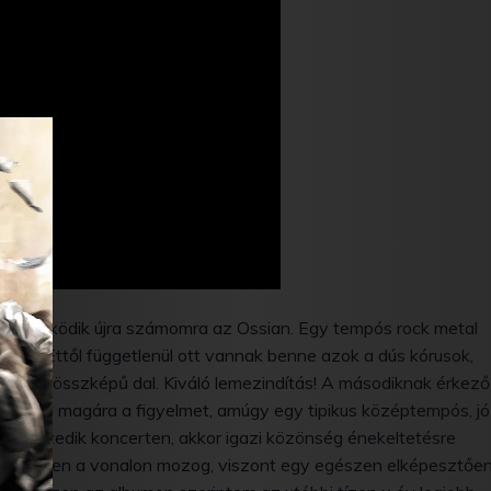
rt is működik újra számomra az Ossian. Egy tempós rock metal
erint. Ettől függetlenül ott vannak benne azok a dús kórusok,
gi sulis összképű dal. Kiváló lemezindítás! A másodiknak érkező
vja fel magára a figyelmet, amúgy egy tipikus középtempós, jó
 előszedik koncerten, akkor igazi közönség énekeltetésre
ás is ezen a vonalon mozog, viszont egy egészen elképesztőe