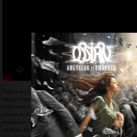
Talán pont az első dal az, ami legjobban bemutatja, hogy mié
himnusz, igazi riffelős, pörgős dal a legszebb hagyományok sz
amik inkább már a mostani Ossian sajátjai, de határozottan ré
Létezik kiváló vonósokkal megtámogatott hangszerelésével hí
értelemben vett sláger. Egészen biztos vagyok benne, hogyha
alkalmas darab lesz. A következő Soha nem késő című alkot