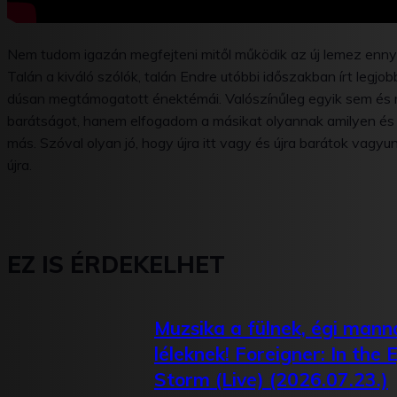
Nem tudom igazán megfejteni mitől működik az új lemez ennyiv
Talán a kiváló szólók, talán Endre utóbbi időszakban írt legjo
dúsan megtámogatott énektémái. Valószínűleg egyik sem és min
barátságot, hanem elfogadom a másikat olyannak amilyen és 
más. Szóval olyan jó, hogy újra itt vagy és újra barátok vagy
újra.
EZ IS ÉRDEKELHET
Muzsika a fülnek, égi mann
léleknek! Foreigner: In the 
Storm (Live) (2026.07.23.)