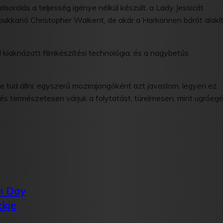
elsorolás a teljesség igénye nélkül készült, a Lady Jessicát
ukkanó Christopher Walkent, de akár a Harkonnen bárót alakí
jól kiaknázott filmkészítési technológia, és a nagybetűs
 tud állni: egyszerű mozirajongóként azt javaslom, legyen ez
s természetesen várjuk a folytatást, türelmesen, mint ugróegé
n Day
ckje