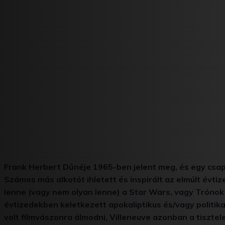
Frank Herbert Dűnéje 1965-ben jelent meg, és egy csap
Számos más alkotót ihletett és inspirált az elmúlt évti
lenne (vagy nem olyan lenne) a Star Wars, vagy Trónok 
évtizedekben keletkezett apokaliptikus és/vagy politika
volt filmvászonra álmodni, Villeneuve azonban a tisztel