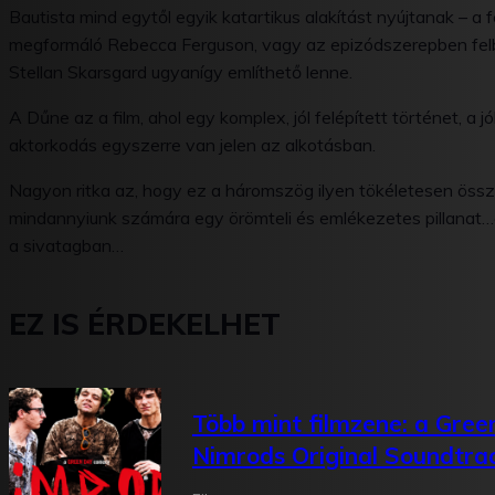
Bautista mind egytől egyik katartikus alakítást nyújtanak – a f
megformáló Rebecca Ferguson, vagy az epizódszerepben felb
Stellan Skarsgard ugyanígy említhető lenne.
A Dűne az a film, ahol egy komplex, jól felépített történet, a 
aktorkodás egyszerre van jelen az alkotásban.
Nagyon ritka az, hogy ez a háromszög ilyen tökéletesen össze
mindannyiunk számára egy örömteli és emlékezetes pillanat…é
a sivatagban…
EZ IS ÉRDEKELHET
Több mint filmzene: a Gree
Nimrods Original Soundtra