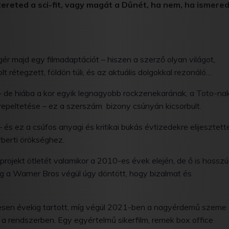
ereted a sci-fit, vagy magát a Dűnét, ha nem, ha ismere
r majd egy filmadaptációt – hiszen a szerző olyan világot,
 rétegzett, földön túli, és az aktuális dolgokkal rezonáló…
– de hiába a kor egyik legnagyobb rockzenekarának, a Toto-na
erepeltetése – ez a szerszám bizony csúnyán kicsorbult.
 és ez a csúfos anyagi és kritikai bukás évtizedekre elijesztett
rberti örökséghez.
 projekt ötletét valamikor a 2010-es évek elején, de ő is hosszú
míg a Warner Bros végül úgy döntött, hogy bizalmat és
tesen évekig tartott, míg végül 2021-ben a nagyérdemű szeme
 a rendszerben. Egy egyértelmű sikerfilm, remek box office