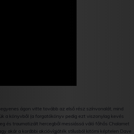
 egyenes ágon vitte tovább az első rész színvonalát, mind
tük a könyvből (a forgatókönyv pedig ezt viszonylag kevés
lszeg és traumatizált hercegből messiássá váló főhős Chalamet
y akár a korábbi akcióvígjáték stílusból kitörni képtelen Dave