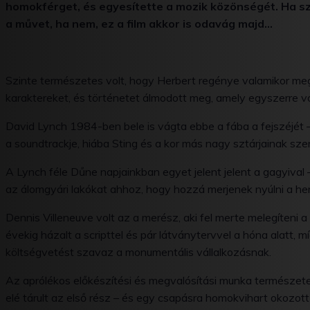
homokférget, és egyesítette a mozik közönségét.
Ha sz
a művet, ha nem, ez a film akkor is odavág majd…
Szinte természetes volt, hogy Herbert regénye valamikor megé
karaktereket, és történetet álmodott meg, amely egyszerre volt
David Lynch 1984-ben bele is vágta ebbe a fába a fejszéjét 
a soundtrackje, hiába Sting és a kor más nagy sztárjainak sz
A Lynch féle Dűne napjainkban egyet jelent jelent a gagyival –
az álomgyári lakókat ahhoz, hogy hozzá merjenek nyúlni a he
Dennis Villeneuve volt az a merész, aki fel merte melegíteni a
évekig házalt a scripttel és pár látványtervvel a hóna alatt, 
költségvetést szavaz a monumentális vállalkozásnak.
Az aprólékos előkészítési és megvalósítási munka természe
elé tárult az első rész – és egy csapásra homokvihart okozott