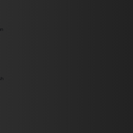
an
sh
i