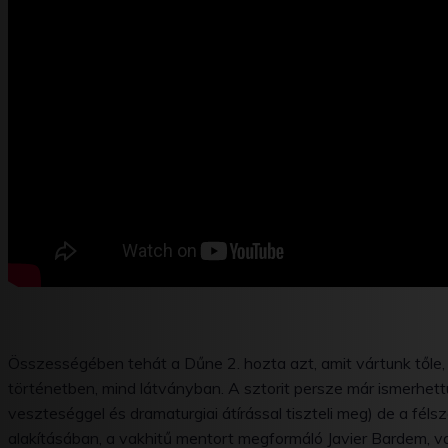
Összességében tehát a Dűne 2. hozta azt, amit vártunk tőle,
történetben, mind látványban. A sztorit persze már ismerhet
veszteséggel és dramaturgiai átírással tiszteli meg) de a fé
alakításában, a vakhitű mentort megformáló Javier Bardem, vag