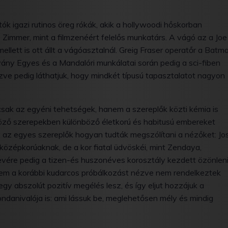
tók igazi rutinos öreg rókák, akik a hollywoodi hőskorban
s Zimmer, mint a filmzenéért felelős munkatárs. A vágó az a Joe
ellett is ott állt a vágóasztalnál. Greig Fraser operatőr a Batm
ivány Egyes és a Mandalóri munkálatai során pedig a sci-fiben
zve pedig láthatjuk, hogy mindkét típusú tapasztalatot nagyon
csak az egyéni tehetségek, hanem a szereplők közti kémia is
önböző szerepekben különböző életkorú és habitusú embereket
y az egyes szereplők hogyan tudták megszólítani a nézőket: Jo
özépkorúaknak, de a kor fiatal üdvöskéi, mint Zendaya,
evére pedig a tizen-és huszonéves korosztály kezdett özönlen
 sem a korábbi kudarcos próbálkozást nézve nem rendelkeztek
egy abszolút pozitív megélés lesz, és így eljut hozzájuk a
ondanivalója is: ami lássuk be, meglehetősen mély és mindig