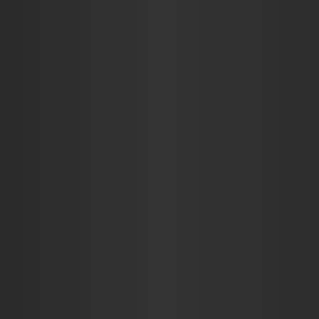
KRITIKÁK
INTERJÚK
RIC$CAST
ADJ EGY ÖT