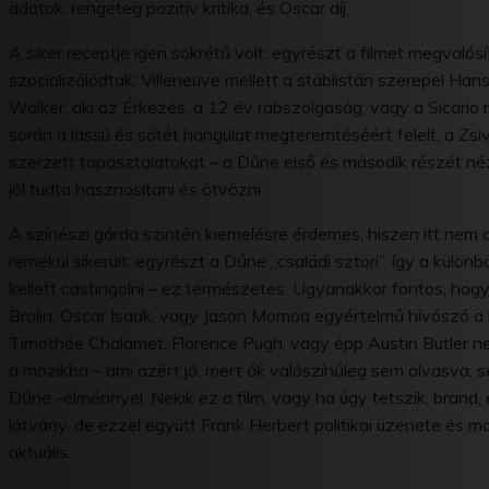
adatok, rengeteg pozitív kritika, és Oscar díj.
A siker receptje igen sokrétű volt: egyrészt a filmet megvalósí
szocializálódtak: Villeneuve mellett a stáblistán szerepel Han
Walker, aki az Érkezés, a 12 év rabszolgaság, vagy a Sicario m
során a lassú és sötét hangulat megteremtéséért felelt, a Zs
szerzett tapasztalatokat – a Dűne első és második részét né
jól tudta hasznosítani és ötvözni.
A színészi gárda szintén kiemelésre érdemes, hiszen itt nem 
remekül sikerült: egyrészt a Dűne „családi sztori”, így a kül
kellett castingolni – ez természetes. Ugyanakkor fontos, hog
Brolin, Oscar Isaak, vagy Jason Momoa egyértelmű hívószó a k
Timothée Chalamet, Florence Pugh, vagy épp Austin Butler n
a mozikba – ami azért jó, mert ők valószínűleg sem olvasva,
Dűne -élménnyel. Nekik ez a film, vagy ha úgy tetszik, brand, 
látvány, de ezzel együtt Frank Herbert politikai üzenete és m
aktuális.