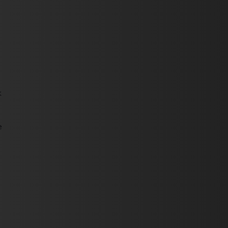
d
k
e