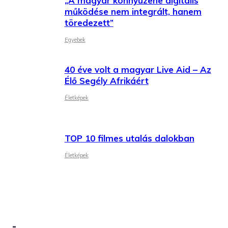
„A magyar könnyűzene digitális
működése nem integrált, hanem
töredezett”
Egyebek
40 éve volt a magyar Live Aid – Az
Élő Segély Afrikáért
Életképek
TOP 10 filmes utalás dalokban
Életképek