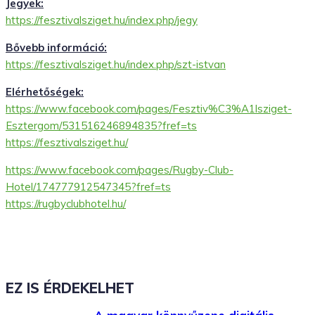
Jegyek:
https://fesztivalsziget.hu/index.php/jegy
Bővebb információ:
https://fesztivalsziget.hu/index.php/szt-istvan
Elérhetőségek:
https://www.facebook.com/pages/Fesztiv%C3%A1lsziget-
Esztergom/531516246894835?fref=ts
https://fesztivalsziget.hu/
https://www.facebook.com/pages/Rugby-Club-
Hotel/174777912547345?fref=ts
https://rugbyclubhotel.hu/
EZ IS ÉRDEKELHET