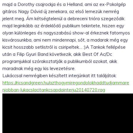
majd a Dorothy csajrockja és a Helland, ami az ex-Pokolgép
gitáros Nagy Dávid új zenekara, az első lemezük nemrég
jelent meg. Ám kétségtelenül a debreceni trióra szegeződik
majd leginkább az érdeklődő publikum tekintete, hiszen egy
olyan különleges és nagyszabású show-al érkeznek fatornyos
kisvárosunkba, ami nem mindennapi, sőt, a madarak még egy
kicsit hosszabb setlistről is csiripeltek… :)A Tankok fellépése
után a Filip Gyuri Band következik, akik Best Of Ac/Dc
programjukkal szórakoztatják a publikumból azokat, akik
maradnak még egy kis levezetésre.
Lukáccsal nemrégiben készített interjúnkat itt találjátok:
https://ricsandgreen.hu/azthogymiregondolokhaddtudjammare
njobban-lukacslacitankcsapdainterju20140720.rag