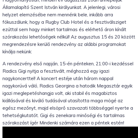
Államalapító Szent István királyunkat. A jelenlegi, városi
helyzet elemzésébe nem mennénk bele, inkább arra
fókuszálunk, hogy a Rugby Club Hotel és a fesztiválsziget
ezúttal sem hagy minket tartalmas és elérhető áron kínált
szórakozási lehetőségek nélkül! Az augusztus 15 és 20 között
megrendezésre kerülő rendezvény az alábbi programokat
kínálja nekünk:
A rendezvény első napján, 15-én pénteken, 21:00-i kezdéssel
Radics Gigi nyitja a fesztivált, méghozzá egy igazi
nagykoncerttel! A koncert estéje után három nappal
nagykorúvá váló, Radics Georgina a hatodik Megasztár egyik
igazi meglepetéshangja volt, aki stabil és magabiztos
kiállásával és kiváló tudásával utasította maga mögé az
egész mezőnyt, majd elsöprő szavazati többséggel nyerte a
tehetségkutatót. Gigi és zenekara minőségi és tartalmas
szórakozást ígér Mindenki számára ezen a péntek estén!