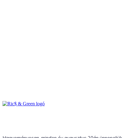
Hagyományosan, minden év augusztus 20án ünnepeljük