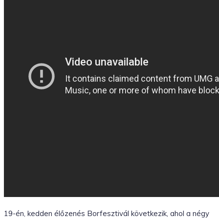
19-én, kedden élőzenés Borfesztivál következik, ahol a négy