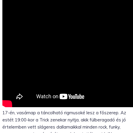
17-én, vasárnap a táncolható rigmusoké lesz a főszerep. Az
estét 19:00-kor a Trick zenekar nyitja, akik fülberagadó és jó
értelemben vett slágeres dallamaikkal minden rock, funky,