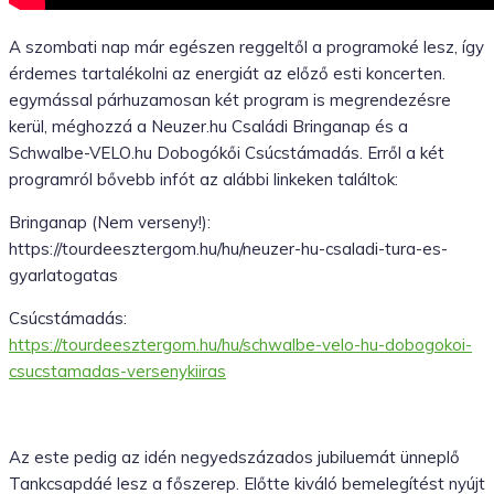
A szombati nap már egészen reggeltől a programoké lesz, így
érdemes tartalékolni az energiát az előző esti koncerten.
egymással párhuzamosan két program is megrendezésre
kerül, méghozzá a Neuzer.hu Családi Bringanap és a
Schwalbe-VELO.hu Dobogókői Csúcstámadás. Erről a két
programról bővebb infót az alábbi linkeken találtok:
Bringanap (Nem verseny!):
https://tourdeesztergom.hu/hu/neuzer-hu-csaladi-tura-es-
gyarlatogatas
Csúcstámadás:
https://tourdeesztergom.hu/hu/schwalbe-velo-hu-dobogokoi-
csucstamadas-versenykiiras
Az este pedig az idén negyedszázados jubiluemát ünneplő
Tankcsapdáé lesz a főszerep. Előtte kiváló bemelegítést nyújt