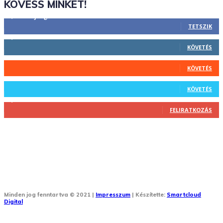
KÖVESS MINKET!
2,844
Rajongók
TETSZIK
1,731
Követő
KÖVETÉS
44
Követő
KÖVETÉS
64
Követő
KÖVETÉS
1,348
Feliratkozó
FELIRATKOZÁS
Minden jog fenntartva © 2021 |
Impresszum
| Készítette:
Smartcloud
Digital