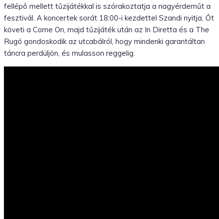
fellépő mellett tűzijátékkal is szórakoztatja a nagyérdeműt a
fesztivál. A koncertek sorát 18:00-i kezdettel Szandi nyitja, Őt
követi a Come On, majd tűzijáték után az In Diretta és a The
Rugó gondoskodik az utcabálról, hogy mindenki garantáltan
táncra perdüljön, és mulasson reggelig.