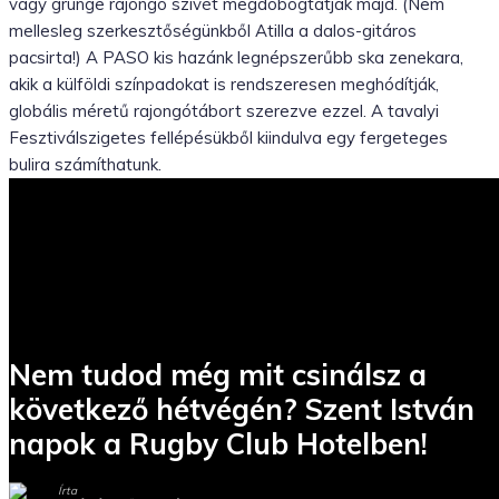
vagy grunge rajongó szívét megdobogtatják majd. (Nem
mellesleg szerkesztőségünkből Atilla a dalos-gitáros
pacsirta!) A PASO kis hazánk legnépszerűbb ska zenekara,
akik a külföldi színpadokat is rendszeresen meghódítják,
globális méretű rajongótábort szerezve ezzel. A tavalyi
Fesztiválszigetes fellépésükből kiindulva egy fergeteges
bulira számíthatunk.
Nem tudod még mit csinálsz a
következő hétvégén? Szent István
napok a Rugby Club Hotelben!
Írta