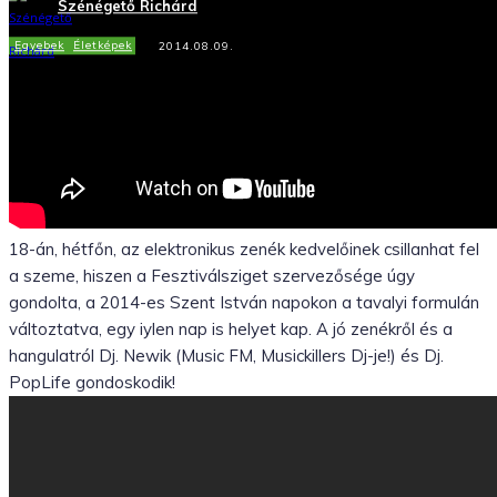
Szénégető Richárd
Egyebek
Életképek
2014.08.09.
Facebook
X
WhatsApp
Tumblr
18-án, hétfőn, az elektronikus zenék kedvelőinek csillanhat fel
a szeme, hiszen a Fesztiválsziget szervezősége úgy
gondolta, a 2014-es Szent István napokon a tavalyi formulán
változtatva, egy iylen nap is helyet kap. A jó zenékről és a
hangulatról Dj. Newik (Music FM, Musickillers Dj-je!) és Dj.
PopLife gondoskodik!