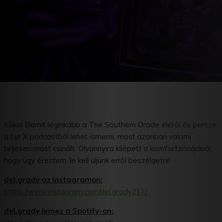
Kókai Barnit leginkább a The Southern Oracle éléről és persze
a Lyr X podcastból lehet ismerni, most azonban valami
teljesen mást csinált. Olyannyira kilépett a komfortzónájából,
hogy úgy éreztem, le kell üljünk erről beszélgetni!
del.grady az Instagramon:
https://www.instagram.com/del.grady217/
del.grady lemez a Spotify-on: