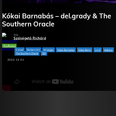
Kókai Barnabás – del.grady & The
Southern Oracle
Írta
Szénégető Richárd
Ric$cast
5. évad
Barbers Art
del.grady
Kókai Barnabás
Kókai Barni
Lyr-X
podcast
The Southern Oracle
TSO
2022.12.01.
Facebook
X
WhatsApp
Tumblr