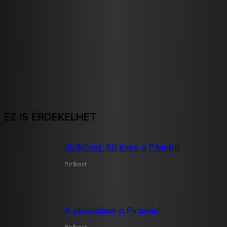
EZ IS ÉRDEKELHET
Ric$Cast: 50 éves a P.Mobil!
Ric$cast
A stúdióban a Piramis!
Ric$cast