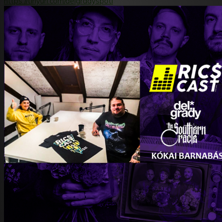
https://tinyurl.com/delgradyspoti
The Southern Oracle az Instagramon:
https://www.instagram.com/thesouthernoracle/
The Southern Oracle a Facebookon:
https://www.facebook.com/thesouthernoraclehu
Kókai Barni az Instagramon:
https://www.instagram.com/barberbarnie/
Barber’s Art a Facebookon:
https://www.facebook.com/barbersart
Lyr X az Instagramon:
https://www.instagram.com/lyr_x_podcast/
Lyr X a Facebookon:
https://www.facebook.com/lyrxpodcast