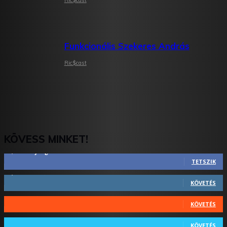
Funkcionális Szekeres András
Ric$cast
KÖVESS MINKET!
2,844
Rajongók
TETSZIK
1,731
Követő
KÖVETÉS
44
Követő
KÖVETÉS
64
Követő
KÖVETÉS