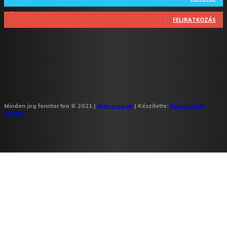
1,348
Feliratkozó
FELIRATKOZÁS
Minden jog fenntartva © 2021 |
Impresszum
| Készítette:
Smartcloud
Digital