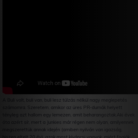
A Buli volt, buli van, buli lesz túlzás nélkül nagy meglepetés
számomra. Szeretem, amikor az üres PR-dumák helyett
tényleg azt hallom egy lemezen, amit beharangoztak.Aki évek
óta azért sír, mert a Junkies már régen nem olyan, amilyennek
megszerettük annak idején (amiben nyilván van igazság,
hiszen eltelt 20 év), azok most kíváncsi vagyok, miért fogják