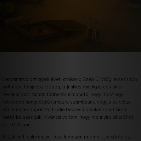
Leszámítva azt a pár évet, amikor a Szép Új Világ lemez után
volt némi talajvesztettség, a Junkies mindig is egy aktív
zenekar volt. Andris többször elmondta, hogy most egy
retrósabb hangvételű lemezre számítsunk, vagyis az előző
két lemezen tapasztalt indie beütésű dalokat most kicsit
háttérbe szorítják. Kíváncsi voltam, hogy mennyire sikerülhet
ez 2016-ban.
A Buli volt, buli van, buli lesz lemezen (a címért jár a letolás,