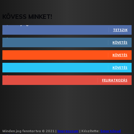
KÖVESS MINKET!
2,844
Rajongók
TETSZIK
1,731
Követő
KÖVETÉS
44
Követő
KÖVETÉS
64
Követő
KÖVETÉS
1,348
Feliratkozó
FELIRATKOZÁS
Minden jog fenntartva © 2021 |
Impresszum
| Készítette:
Smartcloud