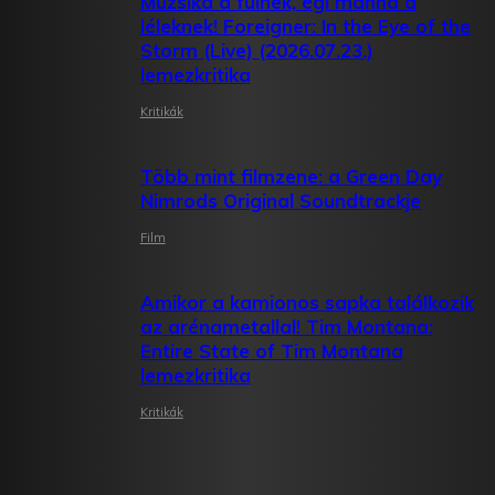
Muzsika a fülnek, égi manna a
léleknek! Foreigner: In the Eye of the
Storm (Live) (2026.07.23.)
lemezkritika
Kritikák
Több mint filmzene: a Green Day
Nimrods Original Soundtrackje
Film
Amikor a kamionos sapka találkozik
az arénametallal! Tim Montana:
Entire State of Tim Montana
lemezkritika
Kritikák