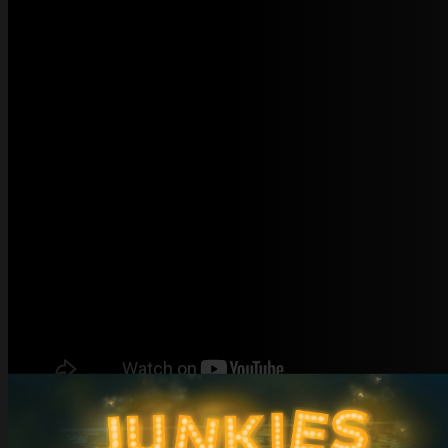
Már a nyitó (és félig címadó) Buli van biztosított arról, hogy itt
a „vissza a gyökerekhez” szöveg nem csak blabla volt, hanem