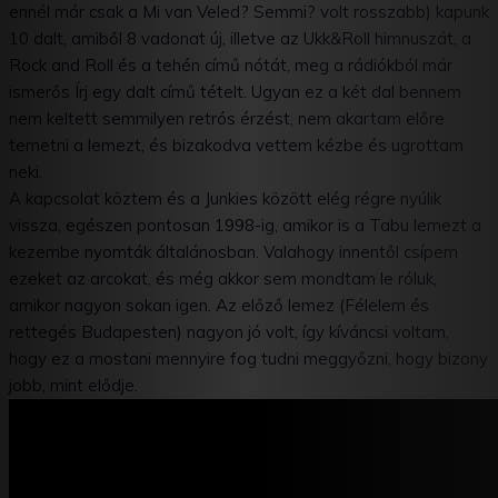
ennél már csak a Mi van Veled? Semmi? volt rosszabb) kapunk
10 dalt, amiből 8 vadonat új, illetve az Ukk&Roll himnuszát, a
Rock and Roll és a tehén című nótát, meg a rádiókból már
ismerős Írj egy dalt című tételt. Ugyan ez a két dal bennem
nem keltett semmilyen retrós érzést, nem akartam előre
temetni a lemezt, és bizakodva vettem kézbe és ugrottam
neki.
A kapcsolat köztem és a Junkies között elég régre nyúlik
vissza, egészen pontosan 1998-ig, amikor is a Tabu lemezt a
kezembe nyomták általánosban. Valahogy innentől csípem
ezeket az arcokat, és még akkor sem mondtam le róluk,
amikor nagyon sokan igen. Az előző lemez (Félelem és
rettegés Budapesten) nagyon jó volt, így kíváncsi voltam,
hogy ez a mostani mennyire fog tudni meggyőzni, hogy bizony
jobb, mint elődje.