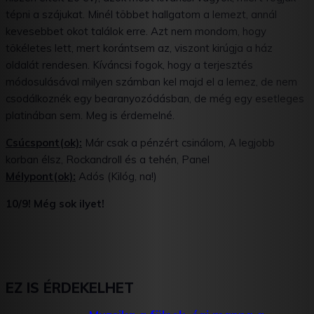
tépni a szájukat. Minél többet hallgatom a lemezt, annál
kevesebbet okot találok erre. Azt nem mondom, hogy
tökéletes lett, mert korántsem az, viszont kirúgja a ház
oldalát rendesen. Kíváncsi fogok, hogy a terjesztés
módosulásával milyen számban kel majd el a lemez, de nem
csodálkoznék egy bearanyozódásban, de még egy esetleges
platinában sem. Meg is érdemelné.
Csúcspont(ok):
Már csak a pénzért csinálom, A legjobb
korban élsz, Rockandroll és a tehén, Panel
Mélypont(ok):
Adós (Kilóg, na!)
10/9! Még sok ilyet!
EZ IS ÉRDEKELHET