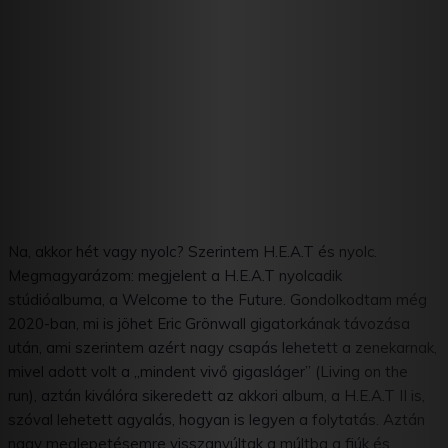
Na, akkor hét vagy nyolc? Szerintem H.E.A.T és nyolc.
Megmagyarázom: megjelent a H.E.A.T nyolcadik
stúdióalbuma, a Welcome to the Future. Gondolkodtam még
2020-ban, mi is jöhet Eric Grönwall gigatorkának távozása
után, ami szerintem azért nagy csapás lehetett a zenekarnak,
mivel adott volt a „mindent vivő gigasláger” (Living on the
run), aztán kiválóra sikeredett az akkori album, a H.E.A.T II is,
szóval lehetett agyalás, hogyan is legyen a folytatás. Aztán
nagy meglepetésemre visszanyúltak a múltba a fiúk és