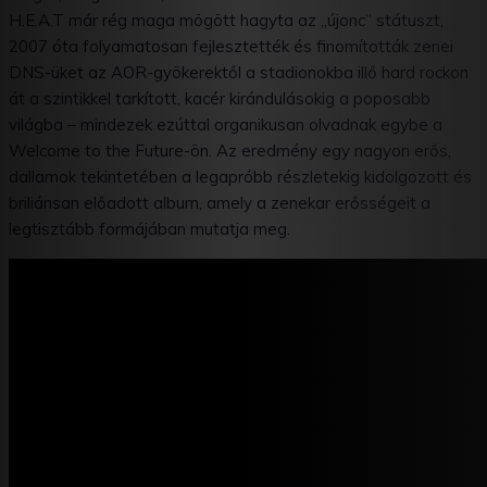
H.E.A.T már rég maga mögött hagyta az „újonc” státuszt,
2007 óta folyamatosan fejlesztették és finomították zenei
DNS-üket az AOR-gyökerektől a stadionokba illő hard rockon
át a szintikkel tarkított, kacér kirándulásokig a poposabb
világba – mindezek ezúttal organikusan olvadnak egybe a
Welcome to the Future-ön. Az eredmény egy nagyon erős,
dallamok tekintetében a legapróbb részletekig kidolgozott és
briliánsan előadott album, amely a zenekar erősségeit a
legtisztább formájában mutatja meg.