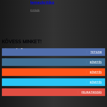
lemezkritika
Kritikák
KÖVESS MINKET!
2,844
Rajongók
TETSZIK
1,731
Követő
KÖVETÉS
44
Követő
KÖVETÉS
64
Követő
KÖVETÉS
1,348
Feliratkozó
FELIRATKOZÁS