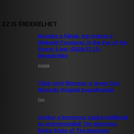
EZ IS ÉRDEKELHET
Muzsika a fülnek, égi manna a
léleknek! Foreigner: In the Eye of the
Storm (Live) (2026.07.23.)
lemezkritika
Kritikák
Több mint filmzene: a Green Day
Nimrods Original Soundtrackje
Film
Amikor a kamionos sapka találkozik
az arénametallal! Tim Montana:
Entire State of Tim Montana