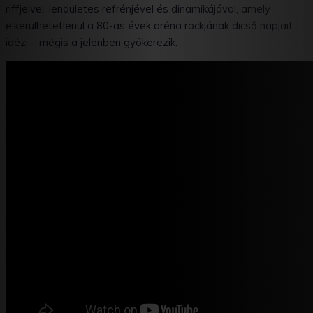
riffjeivel, lendületes refrénjével és dinamikájával, amely
elkerülhetetlenül a 80-as évek aréna rockjának dicső napjait
idézi – mégis a jelenben gyökerezik.