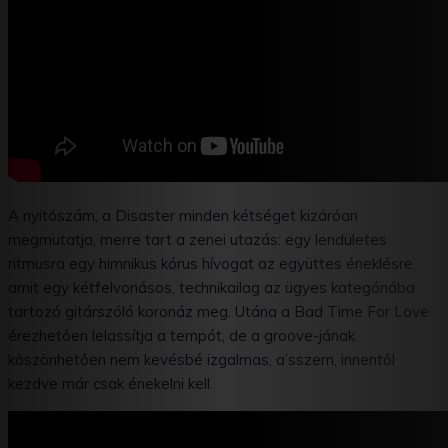
A nyitószám, a Disaster minden kétséget kizáróan
megmutatja, merre tart a zenei utazás: egy lendületes
ritmusra egy himnikus kórus hívogat az együttes éneklésre,
amit egy kétfelvonásos, technikailag az ügyes kategóriába
tartozó gitárszóló koronáz meg. Utána a Bad Time For Love
érezhetően lelassítja a tempót, de a groove-jának
köszönhetően nem kevésbé izgalmas, a’sszem, innentől
kezdve már csak énekelni kell.