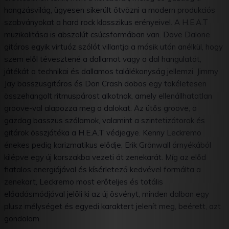
hangzásvilág, ügyesen sikerült ötvözni a modern produkciós
szabványokat a hard rock klasszikus erényeivel. A H.E.A.T
muzikalitása is abszolút csúcsformában van. Dave Dalone
gitáros egyik virtuóz szólót villantja a másik után anélkül, hogy
szem elől tévesztené a dallamot vagy a dal hangulatát,
játékát a technikai és dallamos találékonyság jellemzi. Jimmy
Jay basszusgitáros és Don Crash dobos egy tökéletesen
összehangolt ritmuspárost alkotnak, amely ellenállhatatlan
groove-val alapozza meg a dalokat. Az ütős groove, a
gazdag basszus szólamok, valamint a szintetizátorok és
gitárok összjátéka a H.E.A.T védjegye. Kenny Leckremo
énekes pedig karizmatikus elődje, Erik Grönwall árnyékából
kilépve egy új korszakba vezeti át zenekarát. Míg az előd
fiatalos energiájával és kísérletező kedvével formálta a
zenekart, Leckremo most erőteljes és totális
előadásmódjával jelöli ki az új ösvényt, minden dalban egy
plusz mélységet és egyedi karaktert jelenít meg, beérett, azt
gondolom.