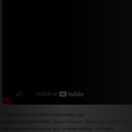
A Running to You tiszta szenvedély, egy
kompromisszummentes, tüzes himnusz. Hiába, ez a H.E.A.T! A
dal szerintem klasszikus lesz a repertoárban, erőteljes