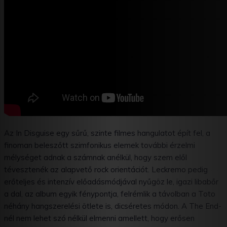
Facebook
X
WhatsApp
Tumblr
Az In Disguise egy sűrű, szinte filmes hangulatot épít fel, a
finoman beleszőtt szimfonikus elemek további érzelmi
mélységet adnak a számnak anélkül, hogy szem elől
tévesztenék az alapvető rock orientációt. Leckremo pedig
erőteljes és intenzív előadásmódjával nyűgöz le, igazi libabőr
a dal, az album egyik fénypontja, felrémlik a távolban a Toto
néhány hangszerelési ötlete is, dicséretes módon. A The End-
nél nem lehet szó nélkül elmenni amellett, hogy erősen