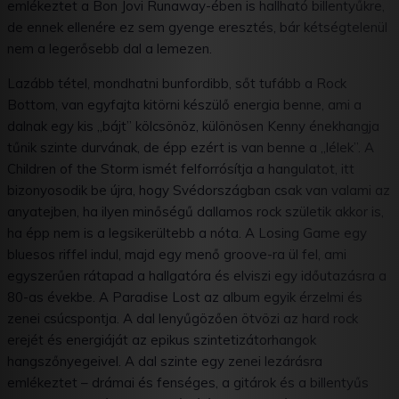
emlékeztet a Bon Jovi Runaway-ében is hallható billentyűkre,
de ennek ellenére ez sem gyenge eresztés, bár kétségtelenül
nem a legerősebb dal a lemezen.
Lazább tétel, mondhatni bunfordibb, sőt tufább a Rock
Bottom, van egyfajta kitörni készülő energia benne, ami a
dalnak egy kis „bájt” kölcsönöz, különösen Kenny énekhangja
tűnik szinte durvának, de épp ezért is van benne a „lélek”. A
Children of the Storm ismét felforrósítja a hangulatot, itt
bizonyosodik be újra, hogy Svédországban csak van valami az
anyatejben, ha ilyen minőségű dallamos rock születik akkor is,
ha épp nem is a legsikerültebb a nóta. A Losing Game egy
bluesos riffel indul, majd egy menő groove-ra ül fel, ami
egyszerűen rátapad a hallgatóra és elviszi egy időutazásra a
80-as évekbe. A Paradise Lost az album egyik érzelmi és
zenei csúcspontja. A dal lenyűgözően ötvözi az hard rock
erejét és energiáját az epikus szintetizátorhangok
hangszőnyegeivel. A dal szinte egy zenei lezárásra
emlékeztet – drámai és fenséges, a gitárok és a billentyűs