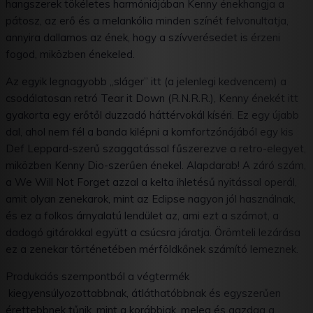
hangszerek tökéletes harmóniájában Kenny énekhangja a
pátosz, az erő és a melankólia minden színét felvonultatja,
annyira dallamos az ének, hogy a szívverésedet is érzeni
fogod, miközben énekeled.
Az egyik legnagyobb „sláger” itt (a jelenlegi kedvencem) a
csodálatosan retró Tear it Down (R.N.R.R.), Kenny énekét itt
gyakorta egy erőtől duzzadó háttérvokál kíséri. Ez egy újabb
dal, ahol nem fél a banda kilépni a komfortzónájából egy kis
Def Leppard-szerű szaggatással fűszerezve a retro-elegyet,
miközben Kenny Dio-szerűen énekel. Alapdarab! A záró szám,
a We Will Not Forget azzal a kelta ihletésű nyitással operál,
amit olyan zenekarok, mint az Eclipse nagyon jól használnak,
és ez a folkos árnyalatú lendület az, ami ezt a számot, a
dadogó gitárokkal együtt a csúcsra járatja. Örömteli lezárása
ez a zenekar történetében mérföldkőnek számító lemeznek.
Produkciós szempontból a végtermék
kiegyensúlyozottabbnak, átláthatóbbnak és egyszerűen
érettebbnek tűnik, mint a korábbiak, meleg és gazdag a