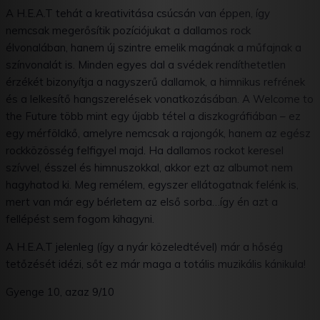
A H.E.A.T tehát a kreativitása csúcsán van éppen, így
nemcsak megerősítik pozíciójukat a dallamos rock
élvonalában, hanem új szintre emelik magának a műfajnak a
színvonalát is. Minden egyes dal a svédek rendíthetetlen
érzékét bizonyítja a nagyszerű dallamok, a himnikus refrének
és a lelkesítő hangszerelések vonatkozásában. A Welcome to
the Future több mint egy újabb tétel a diszkográfiában – ez
egy mérföldkő, amelyre nemcsak a rajongók, hanem az egész
rockközösség felfigyel majd. Ha dallamos rockot keresel
szívvel, ésszel és himnuszokkal, akkor ezt az albumot nem
hagyhatod ki. Meg remélem, egyszer ellátogatnak felénk is,
mert van már egy bérletem az első sorba…így én azt a
fellépést sem fogom kihagyni.
A H.E.A.T jelenleg (így a nyár közeledtével) már a hőség
tetőzését idézi, sőt ez már maga a totális muzikális kánikula!
Gyenge 10, azaz 9/10