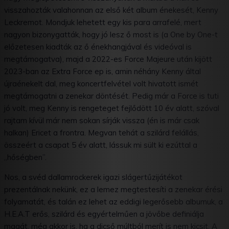
visszahozták valahonnan az első két album énekesét, Kenny
Leckremot. Mondjuk lehetett egy kis para arrafelé, mert
nagyon bizonygatták, hogy jó lesz ő most is (a One by One-t
előzetesen kiadták az ő énekhangjával és videóval is
megtámogatva), majd a 2022-es Force Majeure után kijött
2023-ban az Extra Force ep is, amin néhány Kenny által
újraénekelt dal, meg koncertfelvétel volt hivatott ismét
megtámogatni a zenekar döntését. Pedig már a Force is tuti
jó volt, meg Kenny is rengeteget fejlődött 10 év alatt, szóval
rajtam kívül már nem sokan sírják vissza (én is már csak
halkan) Ericet a frontra. Megvan tehát a szilárd felállás,
összeért a csapat 5 év alatt, lássuk mi sült ki ezúttal a
„hőségben”.
Nos, a svéd dallamrockerek igazi slágertűzijátékot
prezentálnak nekünk, ez a lemez megtestesíti a zenekar érési
folyamatát, és talán ez lehet az eddigi legerősebb albumuk, a
H.E.A.T erős, szilárd és egyértelműen a jövőbe definiálja
magát, még akkor is, ha a dicső múltból merít is nem kicsit. A