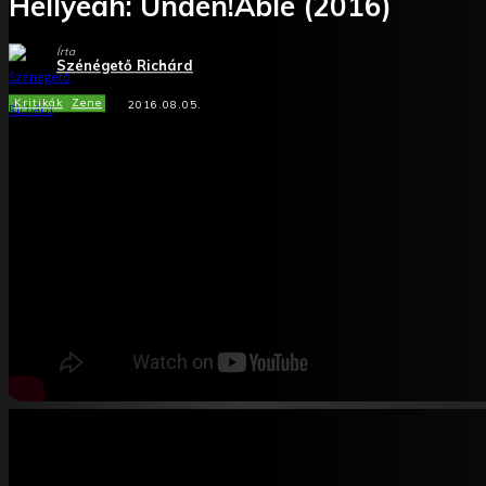
Hellyeah: Unden!Able (2016)
Írta
Szénégető Richárd
Kritikák
Zene
2016.08.05.
Facebook
X
WhatsApp
Tumblr