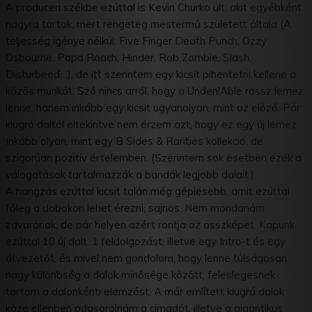
A produceri székbe ezúttal is Kevin Churko ült, akit egyébként
nagyra tartok, mert rengeteg mestermű született általa (A
teljesség igénye nélkül: Five Finger Death Punch, Ozzy
Osbourne, Papa Roach, Hinder, Rob Zombie, Slash,
Disturbeed…), de itt szerintem egy kicsit pihentetni kellene a
közös munkát. Szó nincs arról, hogy a Unden!Able rossz lemez
lenne, hanem inkább egy kicsit ugyanolyan, mint az előző. Pár
kiugró daltól eltekintve nem érzem azt, hogy ez egy új lemez.
Inkább olyan, mint egy B Sides & Rarities kollekció, de
szigorúan pozitív értelemben. (Szerintem sok esetben ezek a
válogatások tartalmazzák a bandák legjobb dalait.)
A hangzás ezúttal kicsit talán még gépiesebb, amit ezúttal
főleg a dobokon lehet érezni, sajnos. Nem mondanám
zavarónak, de pár helyen azért rontja az összképet. Kapunk
ezúttal 10 új dalt, 1 feldolgozást, illetve egy Intro-t és egy
átvezetőt, és mivel nem gondolom, hogy lenne túlságosan
nagy különbség a dalok minősége között, feleslegesnek
tartom a dalonkénti elemzést. A már említett kiugró dalok
közé ellenben odasorolnám a címadót, illetve a gigantikus