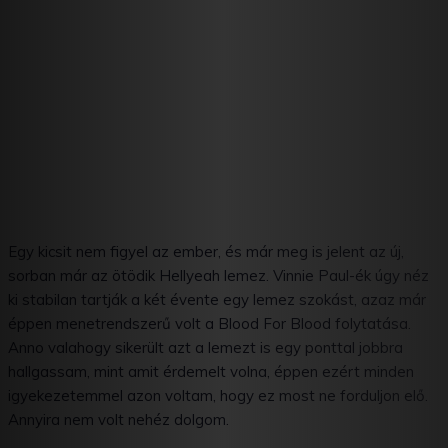
Egy kicsit nem figyel az ember, és már meg is jelent az új,
sorban már az ötödik Hellyeah lemez. Vinnie Paul-ék úgy néz
ki stabilan tartják a két évente egy lemez szokást, azaz már
éppen menetrendszerű volt a Blood For Blood folytatása.
Anno valahogy sikerült azt a lemezt is egy ponttal jobbra
hallgassam, mint amit érdemelt volna, éppen ezért minden
igyekezetemmel azon voltam, hogy ez most ne forduljon elő.
Annyira nem volt nehéz dolgom.