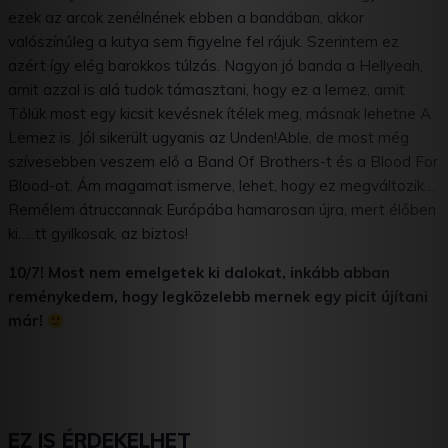
ezek az arcok zenélnének ebben a bandában, akkor
valószínűleg a kutya sem figyelne fel rájuk. Szerintem ez
azért így elég barokkos túlzás. Nagyon jó banda a Hellyeah,
amit azzal is alá tudok támasztani, hogy ez a lemez, amit
Tőlük most egy kicsit kevésnek ítélek meg, másnak lehetne A
Lemez is. Jól sikerült ugyanis az Unden!Able, de most még
szívesebben veszem elő a Band Of Brothers-t és a Blood For
Blood-ot. Ám magamat ismerve, lehet, hogy ez megváltozik…
Remélem átruccannak Európába hamarosan újra, mert élőben
ki…..tt gyilkosak, az biztos!
10/7! Most nem emelgetek ki dalokat, inkább abban
reménykedem, hogy legközelebb mernek egy picit újítani
már!
EZ IS ÉRDEKELHET