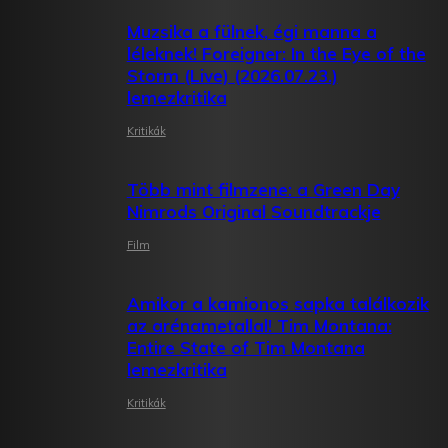
Muzsika a fülnek, égi manna a
léleknek! Foreigner: In the Eye of the
Storm (Live) (2026.07.23.)
lemezkritika
Kritikák
Több mint filmzene: a Green Day
Nimrods Original Soundtrackje
Film
Amikor a kamionos sapka találkozik
az arénametallal! Tim Montana:
Entire State of Tim Montana
lemezkritika
Kritikák