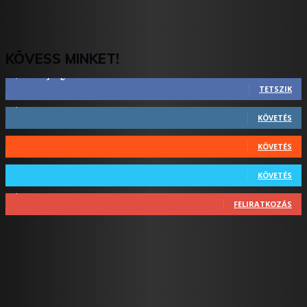
KÖVESS MINKET!
2,844
Rajongók
TETSZIK
1,731
Követő
KÖVETÉS
44
Követő
KÖVETÉS
64
Követő
KÖVETÉS
1,348
Feliratkozó
FELIRATKOZÁS