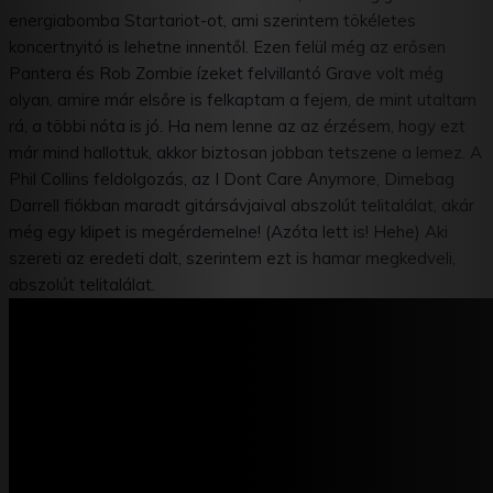
energiabomba Startariot-ot, ami szerintem tökéletes
koncertnyitó is lehetne innentől. Ezen felül még az erősen
Pantera és Rob Zombie ízeket felvillantó Grave volt még
olyan, amire már elsőre is felkaptam a fejem, de mint utaltam
rá, a többi nóta is jó. Ha nem lenne az az érzésem, hogy ezt
már mind hallottuk, akkor biztosan jobban tetszene a lemez. A
Phil Collins feldolgozás, az I Dont Care Anymore, Dimebag
Darrell fiókban maradt gitársávjaival abszolút telitalálat, akár
még egy klipet is megérdemelne! (Azóta lett is! Hehe) Aki
szereti az eredeti dalt, szerintem ezt is hamar megkedveli,
abszolút telitalálat.