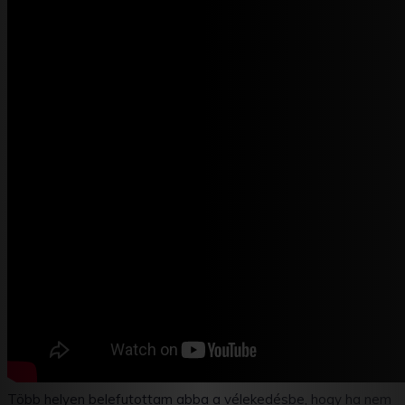
Több helyen belefutottam abba a vélekedésbe, hogy ha nem