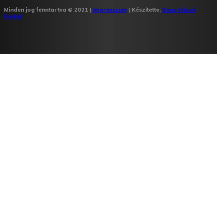
Minden jog fenntartva © 2021 |
Impresszum
| Készítette:
Smartcloud
Digital