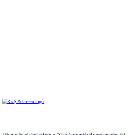
Mikor elõször hallottam a Fülke formációról nem igazán jött