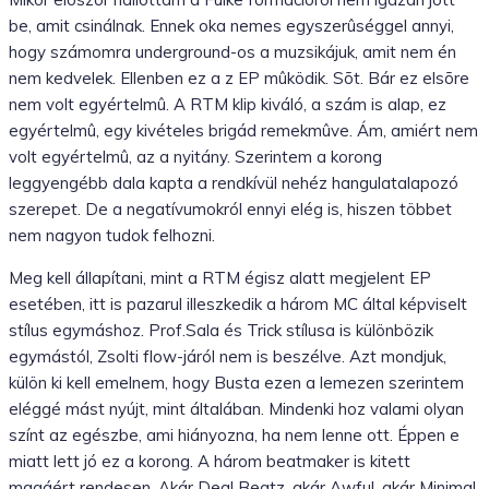
be, amit csinálnak. Ennek oka nemes egyszerûséggel annyi,
hogy számomra underground-os a muzsikájuk, amit nem én
nem kedvelek. Ellenben ez a z EP mûködik. Sõt. Bár ez elsõre
nem volt egyértelmû. A RTM klip kiváló, a szám is alap, ez
egyértelmû, egy kivételes brigád remekmûve. Ám, amiért nem
volt egyértelmû, az a nyitány. Szerintem a korong
leggyengébb dala kapta a rendkívül nehéz hangulatalapozó
szerepet. De a negatívumokról ennyi elég is, hiszen többet
nem nagyon tudok felhozni.
Meg kell állapítani, mint a RTM égisz alatt megjelent EP
esetében, itt is pazarul illeszkedik a három MC által képviselt
stílus egymáshoz. Prof.Sala és Trick stílusa is különbözik
egymástól, Zsolti flow-járól nem is beszélve. Azt mondjuk,
külön ki kell emelnem, hogy Busta ezen a lemezen szerintem
eléggé mást nyújt, mint általában. Mindenki hoz valami olyan
színt az egészbe, ami hiányozna, ha nem lenne ott. Éppen e
miatt lett jó ez a korong. A három beatmaker is kitett
magáért rendesen. Akár Deal Beatz, akár Awful, akár Minimal