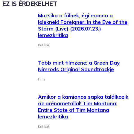
EZ IS ÉRDEKELHET
Muzsika a fülnek, égi manna a
léleknek! Foreigner: In the Eye of the
Storm (Live) (2026.07.23.)
lemezkritika
Kritikák
Több mint filmzene: a Green Day
Nimrods Original Soundtrackje
Film
Amikor a kamionos sapka találkozik
az arénametallal! Tim Montana:
Entire State of Tim Montana
lemezkritika
Kritikák