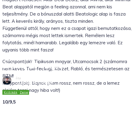
Beat alapjaitól megjön a feeling azonnal, ami nem kis
teljesítmény. De a bónuszdal alatti Beatologic alap is fasza
lett. A keverés király, arányos, tiszta minden.
Függetlenül attól, hogy nem ez a csapat igazi bemutatkozása,
számomra mégis most lettek ismertek. Remélem lesz
folytatás, minél hamarabb. Legalább egy lemezre való. Ez
ugyanis több mint fasza!
Fülke és Mr. Busta: Arcod elõtt
Csúcspont(ok): Tipikusan magyar, Utcamocsok 2 (számomra
dráma EP (2010)
nem kevés Taxi-feeling), Körzet, Rabló, és természetesen az
RTM!
Írta
Szénégető Richárd
Mélypont(ok): Bajnok (Nem rossz, nem rossz, de a lemez
elejére tenni nagy hiba volt!)
Kritikák
Zene
2011.04.11.
10/9,5
Facebook
X
WhatsApp
Tumblr