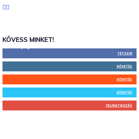
KÖVESS MINKET!
2,844
Rajongók
TETSZIK
1,731
Követő
KÖVETÉS
44
Követő
KÖVETÉS
64
Követő
KÖVETÉS
1,348
Feliratkozó
FELIRATKOZÁS