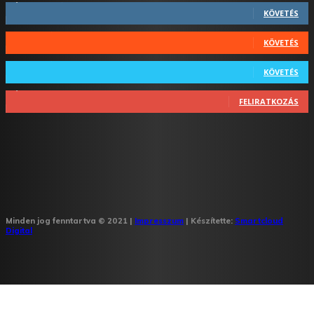
KÖVETÉS
44
Követő
KÖVETÉS
64
Követő
KÖVETÉS
1,348
Feliratkozó
FELIRATKOZÁS
Minden jog fenntartva © 2021 |
Impresszum
| Készítette:
Smartcloud
Digital