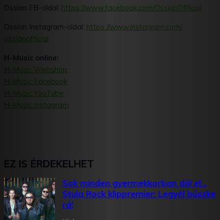
Ossian FB-oldal:
https://www.facebook.com/
OssianOfficial
Ossian Instagram-oldal:
https://www.instagram.com/
ossianofficial
H-Music online:
H-Music Webshop
H-Music Facebook
H-Music YouTube
H-Music Instagram
EZ IS ÉRDEKELHET
Sok minden gyermekkorban dől el…
Stula Rock klippremier: Legyél büszke
rá!