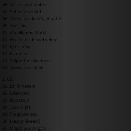
06. Ami a szememben
07. Soha nem lehet
08. Ahol a szürkeség véget ér
09. Acélszív
10. Végállomás Motel
11. Ha Te ott leszel velem
12. Éjféli Lány
13. Ezredszer
14. Célpont a szívemen
15. Ahányszor látlak
2. CD
01. Ez jár nekem
02. Lélektánc
03. Dobszóló
04. Csak a Jót
05. Forgószínpad
06. Lassan ébredő
07. Magányos Angyal