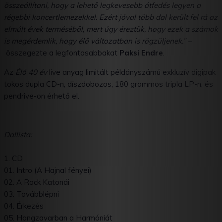
összeállítani, hogy a lehető legkevesebb átfedés legyen a
régebbi koncertlemezekkel. Ezért jóval több dal került fel rá az
elmúlt évek terméséből, mert úgy éreztük, hogy ezek a számok
is megérdemlik, hogy élő változatban is rögzüljenek.” –
összegezte a legfontosabbakat
Paksi Endre
.
Az
Élő 40 év
live anyag limitált példányszámú exkluzív digipak
tokos dupla CD-n, díszdobozos, 180 grammos tripla LP-n, és
pendrive-on érhető el.
Dallista:
1. CD
01. Intro (A Hajnal fényei)
02. A Rock Katonái
03. Továbblépni
04. Érkezés
05. Hangzavarban a Harmóniát