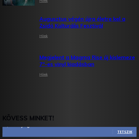
Hírek
Augusztus végén újra életre kel a
Zsidó Kulturális Fesztivál
Hírek
Megjelent a Magma Rise új kislemeze
7″-es vinyl kiadásban
Hírek
KÖVESS MINKET!
2,844
Rajongók
TETSZIK
1,731
Követő