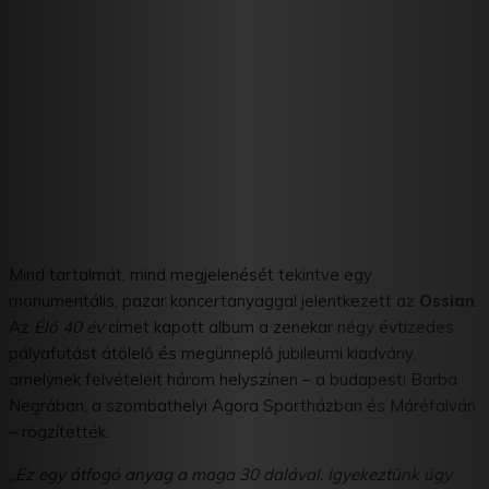
Mind tartalmát, mind megjelenését tekintve egy
monumentális, pazar koncertanyaggal jelentkezett az
Ossian
.
Az
Élő 40 év
címet kapott album a zenekar négy évtizedes
pályafutást átölelő és megünneplő jubileumi kiadvány,
amelynek felvételeit három helyszínen – a budapesti Barba
Negrában, a szombathelyi Agora Sportházban és Máréfalván
– rögzítették.
„Ez egy átfogó anyag a maga 30 dalával. Igyekeztünk úgy