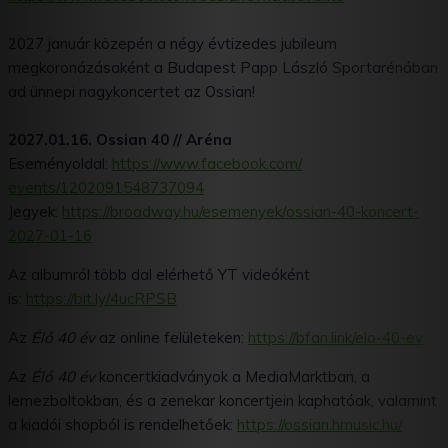
2027 január közepén a négy évtizedes jubileum
megkoronázásaként a Budapest Papp László Sportarénában
ad ünnepi nagykoncertet az Ossian!
2027.01.16. Ossian 40 // Aréna
Eseményoldal:
https://www.facebook.com/
events/1202091548737094
Jegyek:
https://broadway.hu/esemenyek/
ossian-40-koncert-
2027-01-16
Az albumról több dal elérhető YT videóként
is:
https://bit.ly/4ucRPSB
Az
Élő 40 év
az online felületeken:
https://bfan.link/elo-40-ev
Az
Élő 40 év
koncertkiadványok a MediaMarktban, a
lemezboltokban, és a zenekar koncertjein kaphatóak, valamint
a kiadói shopból is rendelhetőek:
https://ossian.hmusic.hu/